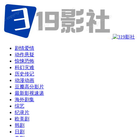
剧情爱情
动作悬疑
惊悚恐怖
科幻灾难
历史传记
动漫动画
豆瓣高分影片
最新影视速递
海外剧集
综艺
纪录片
欧美剧
韩剧
日剧