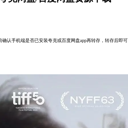
确认手机端是否已安装夸克或百度网盘app再转存，转存后即