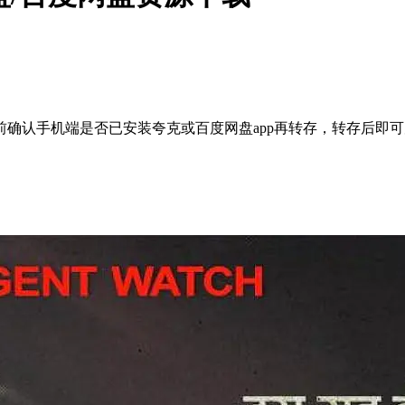
确认手机端是否已安装夸克或百度网盘app再转存，转存后即