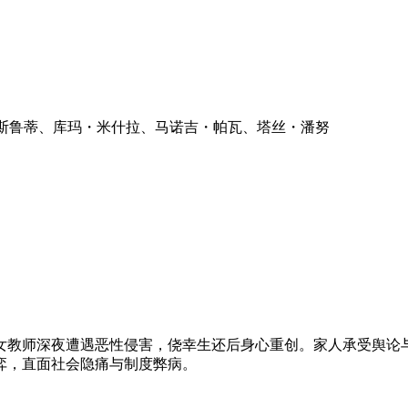
卡尼・库斯鲁蒂、库玛・米什拉、马诺吉・帕瓦、塔丝・潘努
女教师深夜遭遇恶性侵害，侥幸生还后身心重创。家人承受舆论
弈，直面社会隐痛与制度弊病。