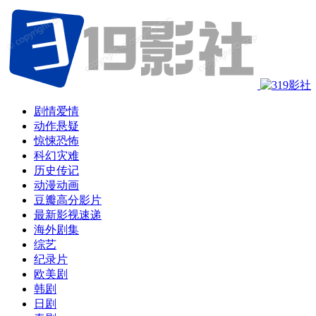
剧情爱情
动作悬疑
惊悚恐怖
科幻灾难
历史传记
动漫动画
豆瓣高分影片
最新影视速递
海外剧集
综艺
纪录片
欧美剧
韩剧
日剧