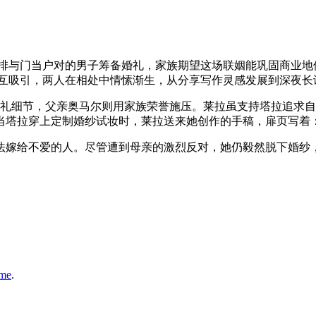
安排与门当户对的男子筹备婚礼，家族期望这场联姻能巩固商业地
相互吸引，两人在相处中情愫渐生，从分享写作灵感发展到深夜长
婚礼细节，父亲奥马尔则用家族荣誉施压。莱拉虽支持塔拉追求
当塔拉穿上定制婚纱试妆时，莱拉送来她创作的手稿，扉页写着：
法嫁给不爱的人。尽管遭到母亲的激烈反对，她仍毅然脱下婚纱
eme
.