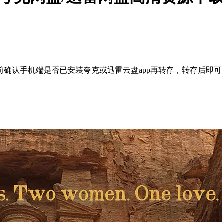
确认手机端是否已安装夸克或迅雷云盘app再转存，转存后即