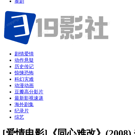
泰剧
剧情爱情
动作悬疑
历史传记
惊悚恐怖
科幻灾难
动漫动画
豆瓣高分影片
最新影视速递
海外剧集
纪录片
综艺
[爱情电影]《同心难改》(200