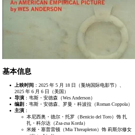
基本信息
上映时间
：2025 年 5 月 18 日（戛纳国际电影节）、
2025 年 6 月 6 日（美国）
导演
：韦斯・安德森（Wes Anderson）
编剧
：韦斯・安德森、罗曼・科波拉（Roman Coppola）
主演
：
本尼西奥・德尔・托罗（Benicio del Toro）饰 扎
扎・科尔达（Zsa-zsa Korda）
米娅・塞普雷顿（Mia Threapleton）饰 莉斯尔修女