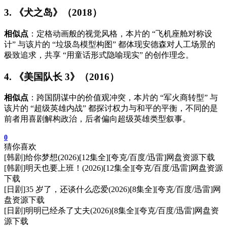
3. 《犬之岛》（2018）
相似点
：定格动画般的视觉风格，本片的 “飞机座舱对称设
计” 与该片的 “垃圾岛模型构图” 都体现安德森对人工场景的
极致追求，共享 “用童话形式隐喻现实” 的创作理念。
4. 《美国队长 3》（2016）
相似点
：跨国阴谋中的价值观冲突，本片的 “军火商转型” 与
该片的 “超级英雄内战” 都探讨权力与和平的平衡，不同的是
前者用喜剧解构政治，后者偏向超级英雄类型叙事。
0
猜你喜欢
[韩剧]给你梦想(2026)[12集全][夸克/百度/迅雷]网盘资源下载
[韩剧]明天也要上班！(2026)[12集全][夸克/百度/迅雷]网盘资源
下载
[日剧]35 岁了，还谈什么恋爱(2026)[8集全][夸克/百度/迅雷]网
盘资源下载
[日剧]明明已经杀了丈夫(2026)[8集全][夸克/百度/迅雷]网盘资
源下载