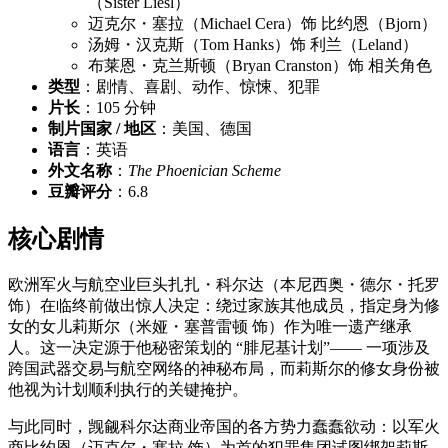
（Sister Liesl）
迈克尔・塞拉（Michael Cera）饰 比约恩（Bjorn）
汤姆・汉克斯（Tom Hanks）饰 利兰（Leland）
布莱恩・克兰斯顿（Bryan Cranston）饰 相关角色
类型
：剧情、喜剧、动作、惊悚、犯罪
片长
：105 分钟
制片国家 / 地区
：美国、德国
语言
：英语
外文名称
：
The Phoenician Scheme
豆瓣评分
：6.8
核心剧情
欧洲军火与航空业巨头扎扎・科尔达（本尼西奥・德尔・托罗
饰）在临终前做出惊人决定：绕过家族其他成员，指定身为修
女的女儿莉斯尔（米娅・塞普雷顿 饰）作为唯一遗产继承
人。这一决定源于他秘密策划的 “腓尼基计划”—— 一项涉及
跨国武器交易与航空网络的神秘布局，而莉斯尔的修女身份被
他视为计划顺利执行的关键掩护。
与此同时，觊觎科尔达商业帝国的各方势力蠢蠢欲动：以军火
商比约恩（迈克尔・塞拉 饰）为首的犯罪集团试图绑架莉斯