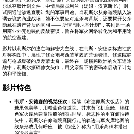
尔以夺取计划文件，中情局探员利兰（汤姆・汉克斯 饰）则
试图通过渗透查明计划的军事用途。当莉斯尔从修道院踏入波
谲云诡的商业战场，她不仅要应对追杀与背叛，还要揭开父亲
隐藏在遗产背后的真相 —— 所谓 “腓尼基计划”，实则是一场
用商业外壳包装的反战密谋，旨在将军火网络转化为和平用途
的航空基建。
影片以莉斯尔的逃亡与解密为主线，在韦斯・安德森标志性的
对称构图中，展现了修女袍与西装革履的荒诞碰撞、修道院静
谧与枪战爆破的反差蒙太奇，最终在一场横跨欧洲的火车追逐
战中，莉斯尔撕碎修女头巾，用父亲留下的密码本启动了计划
的和平按钮。
影片特色
韦斯・安德森的视觉狂欢
：延续《布达佩斯大饭店》的
糖果色美学，用粉蓝色修道院、芥末黄飞机座舱、绛红
色军火库构建童话般的犯罪世界。标志性的垂直俯拍镜
头中，莉斯尔在修道院庭院行走的轨迹与军火库地图的
线条形成几何呼应，被《综艺》称为 “用乐高积木搭出
的冷战寓言”。