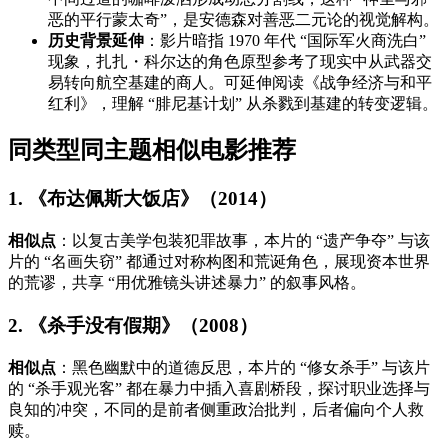
恶的平行蒙太奇”，是安德森对善恶二元论的视觉解构。
历史背景延伸
：影片暗指 1970 年代 “国际军火商洗白”
现象，扎扎・科尔达的角色原型参考了现实中从武器交
易转向航空基建的商人。可延伸阅读《战争经济与和平
红利》，理解 “腓尼基计划” 从杀戮到基建的转变逻辑。
同类型同主题相似电影推荐
1. 《布达佩斯大饭店》（2014）
相似点
：以复古美学包装犯罪故事，本片的 “遗产争夺” 与该
片的 “名画失窃” 都通过对称构图和荒诞角色，展现资本世界
的荒谬，共享 “用优雅镜头讲述暴力” 的叙事风格。
2. 《杀手没有假期》（2008）
相似点
：黑色幽默中的道德反思，本片的 “修女杀手” 与该片
的 “杀手观光客” 都在暴力中插入喜剧桥段，探讨职业选择与
良知的冲突，不同的是前者侧重政治批判，后者偏向个人救
赎。