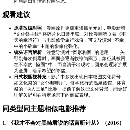
同构建出鲜活的校园生态。
观看建议
原著改编对照
：漫画原作更侧重短篇单元剧，电影新增
“文化祭主线” 将碎片化日常串联。对比漫画第 3 卷《雨
天的幸运符》与电影修学旅行戏份，可见导演对 “不幸
中的小确幸” 主题的影像化强化。
镜头语言解析
：注意导演对 “圆形构图” 的运用 —— 矢
野刚每次倒霉时，画面会逐渐收缩为圆形，象征其被困
在不幸的 “怪圈” 中；而当清子出现时，圆形会逐渐扩展
为全屏，暗示希望的降临。
日式校园梗补充
：影片中多次出现日本校园文化符号，
如文化祭的 “女仆咖啡厅”、修学旅行的温泉旅馆、体育
祭的 “两人三足” 比赛。提前了解这些文化背景，能更好
理解矢野刚在特定场景下的倒霉表现。
同类型同主题相似电影推荐
1. 《我才不会对黑崎君说的话言听计从》（2016）