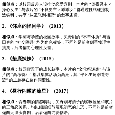
相似点
：以校园反差人设推动恋爱喜剧，本片的 “倒霉男主 ×
操心女主” 与该片的 “不良男主 × 乖乖女” 都通过性格碰撞制
造笑料，共享 “从互怼到相恋” 的叙事逻辑。
2. 《邻座的怪同学》（2013）
相似点
：学霸与学渣的校园故事，矢野刚的 “不幸体质” 与吉
田春的 “社交障碍” 均为角色标签，不同的是前者侧重物理性
搞笑，后者偏向心理性反差。
3. 《垫底辣妹》（2015）
相似点
：校园背景下的成长叙事，本片的 “文化祭逆袭” 与该
片的 “高考奋斗” 都以集体活动为高潮，其 “平凡主角创造奇
迹” 的主题存在创作同源性。
4. 《昼行闪耀的流星》（2017）
相似点
：青春期的情感萌动，矢野刚与清子的暧昧拉扯和该片
的三角恋关系，均以细腻细节展现初恋的忐忑，不同的是前者
偏向无厘头喜剧，后者偏向纯爱物语。