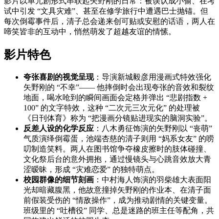
影片以单元剧形式串联起矢野刚的日常：被误认成小偷、在考
试中引发 “文具灾难”、甚至在修学旅行中遭遇巴士抛锚。但
每次倒霉事件后，清子总会递来创可贴或安慰的话语，两人在
啼笑皆非的互动中，悄然萌发了超越友谊的情愫。
影片特色
夸张喜剧的视觉呈现
：导演新城毅彦用漫画式特效强化
矢野刚的 “不幸”—— 他摔倒时会出现夸张的音效和裂纹
地面，喝水呛到的瞬间画面会定格并弹出 “悲剧指数 +
100” 的文字特效，这种 “二次元三次元化” 的处理被
《日刊体育》称为 “把漫画分镜贴进现实的脑洞实验”。
反差人设的化学反应
：八木勇征饰演的矢野刚以 “丧萌”
气质演绎倒霉蛋，池端杏慈的清子则用 “妈系女友” 的唠
叨制造笑料。两人在图书馆争夺橡皮擦时的肢体碰撞、
文化祭后台的意外拥抱，通过慢镜头与心跳音效放大青
涩暧昧，形成 “灾难恋爱” 的独特萌点。
校园群像的细节刻画
：中村海人饰演的羽柴雄大表面阳
光却暗藏腹黑，他故意撞掉矢野刚的作业本、在清子面
前假装受伤的 “情敌操作”，成为推动剧情的关键变量。
班级里的 “吐槽役” 同学、总是迷路的班主任等配角，共