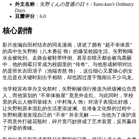
外文名称
：
矢野くんの普通の日々
/
Yano-kun's Ordinary
Days
豆瓣评分
：6.0
核心剧情
影片改编自田村结衣的同名漫画，讲述了拥有 “超不幸体质”
的高中生矢野刚（八木勇征 饰）的爆笑校园生活。矢野刚喝
水会被呛到、走路会被鞋带绊倒、甚至在晴天都会被鸟粪砸
中，他的倒霉日常成为校园里的 “传奇”。与他形成鲜明对比
的是班长吉田清子（池端杏慈 饰），这位细心又爱操心的女
生总是在关键时刻出手相助，却也因过度干预闹出不少乌龙。
当学校宣布举办文化祭时，矢野刚被强行推选为班级摊位负责
人，而他策划的 “不幸体验屋” 竟意外走红。与此同时，学校
里的风云人物羽柴雄大（中村海人 饰）对清子表现出好感，
让矢野刚原本混乱的生活更添波澜。在准备文化祭的过程中，
矢野刚逐渐发现自己的 “不幸” 并非无解 —— 当他为了保护清
子而意外打破花瓶时，碎片竟巧妙拼成了艺术装置，反而赢得
了评委的青睐。