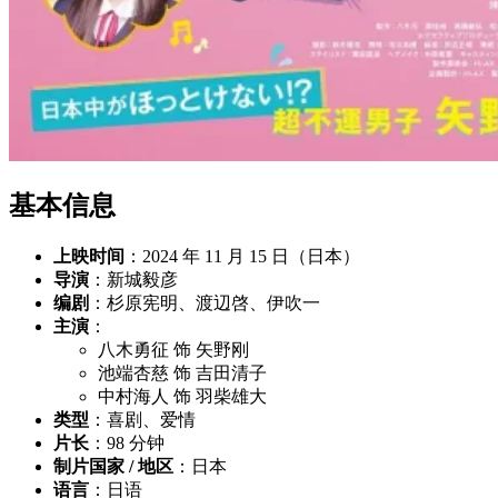
基本信息
上映时间
：2024 年 11 月 15 日（日本）
导演
：新城毅彦
编剧
：杉原宪明、渡辺啓、伊吹一
主演
：
八木勇征 饰 矢野刚
池端杏慈 饰 吉田清子
中村海人 饰 羽柴雄大
类型
：喜剧、爱情
片长
：98 分钟
制片国家 / 地区
：日本
语言
：日语