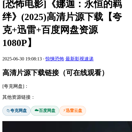
[恐怖电影]《娜迦：永恒的羁
绊》(2025)高清片源下载【夸
克+迅雷+百度网盘资源
1080P】
2025-06-30 19:08:13
·
惊悚恐怖
最新影视速递
高清片源下载链接（可在线观看）
[夸克网盘]：
其他资源链接：
☁️
⚡
夸克网盘
百度网盘
迅雷云盘
📁