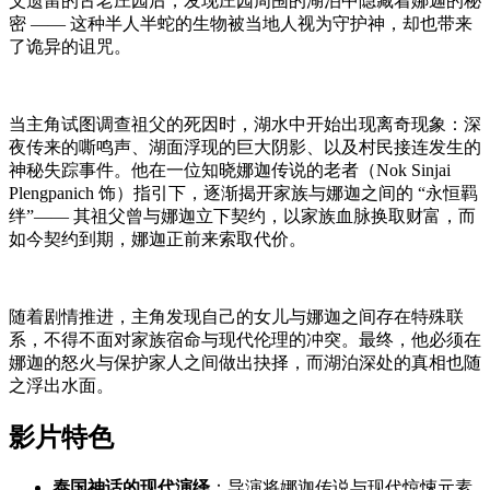
父遗留的古老庄园后，发现庄园周围的湖泊中隐藏着娜迦的秘
密 —— 这种半人半蛇的生物被当地人视为守护神，却也带来
了诡异的诅咒。
当主角试图调查祖父的死因时，湖水中开始出现离奇现象：深
夜传来的嘶鸣声、湖面浮现的巨大阴影、以及村民接连发生的
神秘失踪事件。他在一位知晓娜迦传说的老者（Nok Sinjai
Plengpanich 饰）指引下，逐渐揭开家族与娜迦之间的 “永恒羁
绊”—— 其祖父曾与娜迦立下契约，以家族血脉换取财富，而
如今契约到期，娜迦正前来索取代价。
随着剧情推进，主角发现自己的女儿与娜迦之间存在特殊联
系，不得不面对家族宿命与现代伦理的冲突。最终，他必须在
娜迦的怒火与保护家人之间做出抉择，而湖泊深处的真相也随
之浮出水面。
影片特色
泰国神话的现代演绎
：导演将娜迦传说与现代惊悚元素