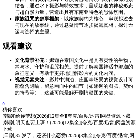
结合，通过水下摄影与特效技术，呈现娜迦的神秘形态
与超自然力量，营造出具有东南亚特色的恐怖氛围。
家族诅咒的叙事框架
：以家族契约为核心，串联起过去
与现在的故事线，通过悬疑情节逐步揭露真相，探讨命
运与选择的主题。
观看建议
文化背景补充
：娜迦在泰国文化中是具有灵性的生物，
常与水、守护和诅咒相关。提前了解泰国神话中娜迦的
象征意义，有助于更好地理解影片的文化内涵。
视觉元素关注
：影片中湖泊、庄园等场景的视觉设计可
能蕴含隐喻，留意画面中的细节（如娜迦的图腾、契约
的符号等），这些可能是解开剧情谜团的关键。
0
猜你喜欢
[韩剧]给你梦想(2026)[12集全][夸克/百度/迅雷]网盘资源下载
[韩剧]明天也要上班！(2026)[12集全][夸克/百度/迅雷]网盘资源
下载
[日剧]35 岁了，还谈什么恋爱(2026)[8集全][夸克/百度/迅雷]网