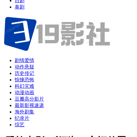
日剧
泰剧
剧情爱情
动作悬疑
历史传记
惊悚恐怖
科幻灾难
动漫动画
豆瓣高分影片
最新影视速递
海外剧集
纪录片
综艺