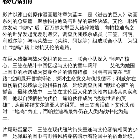
核心剧情
影片以谏山创原作漫画最终章为蓝本，是《进击的巨人》动画
系列的总集篇，聚焦帕拉迪岛与世界的最终决战。艾伦・耶格
尔发动 “地鸣” 后，百万超大型巨人踏碎城墙，向帕拉迪岛之
外的世界发起无差别毁灭。调查兵团残余成员（三笠、阿明、
利威尔等）与马莱战士（莱纳、阿妮等）组成联合小队，为阻
止 “地鸣” 踏上对抗艾伦的道路。
在巨人残骸与战火交织的废土上，联合小队深入 “地鸣” 核
心。三笠在战斗中回忆起与艾伦的童年羁绊 —— 艾伦为她围
上围巾的承诺成为贯穿全片的情感锚点；阿明与吉克在 “道
路” 空间展开哲学辩论，探讨生命意义与仇恨循环；利威尔在
重伤后仍以残缺之躯指挥作战，延续调查兵团 “献出心脏” 的
誓言。最终决战中，三笠在艾伦巨人化的头颅内目睹其真实意
图：他以自我牺牲为代价，逼迫伙伴成为 “拯救世界的英
雄”，从而终结艾尔迪亚人的诅咒。当三笠含泪砍下艾伦头颅
时，“地鸣” 终止，而帕拉迪岛最终仍在人类内战中化为焦
土。
片尾彩蛋显示，三笠在现代纽约街头重逢与艾伦容貌相同的少
年，她佩戴的围巾与哥特风格穿搭暗示着轮回中的宿命延续。