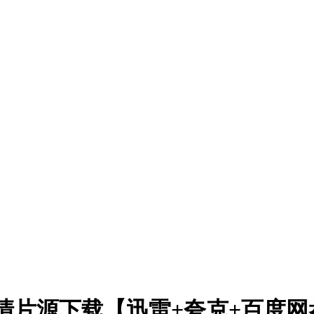
)高清片源下载【迅雷+夸克+百度网盘