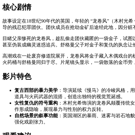
核心剧情
故事设定在18世纪90年代的英国，年轻的 “龙卷风”（木村
导的残忍犯罪团伙。团伙成员在抢劫金矿后途经此地，因分赃
目睹父亲惨死的龙卷风，趁乱偷走团伙藏匿的一袋金子，试图
甚至伪装成幽灵迷惑追兵。舒格曼父子对金子和复仇的执念让
高潮戏在一处废弃修道院展开，龙卷风将金子藏入木偶戏台的
火药桶与舒格曼同归于尽。片尾镜头显示，一袋散落的金币旁，
影片特色
复古西部的暴力美学
：导演延续《慢马》的冷峻风格，用 
道具与火药武器的混搭，创造出独特的视觉荒诞感。
女性复仇的符号重构
：木村光希饰演的龙卷风颠覆传统女
作形成隐喻，展现暴力与性别的权力反转。
自然场景的叙事功能
：英国湖区的暴雨、迷雾与岩石地貌
强化戏剧张力。