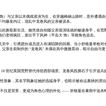
光希 饰）与父亲以木偶戏巡演为生，在穿越崎岖山路时，意外遭遇
不均爆发内讧，混乱中龙卷风的父亲被误杀。
以此换取新生活。她凭借自幼随父亲巡演练就的敏捷身手，在荒
他们变得疯狂，派出手下风神（平岳大 饰）等狠角色追击。
机关中，引诱团伙成员进入布满陷阱的回廊。当小舒格曼举枪对
父亲生前制作的 “龙卷风” 木偶在风中微微晃动，暗示自由与
18 世纪英国荒野替代传统西部场景。龙卷风投掷石子引开追兵的
性形象，其名字既象征她的迅猛身手，也暗示被命运裹挟的漂泊
不仅是背景，更成为角色心理的外化 —— 舒格曼在暴雨中追