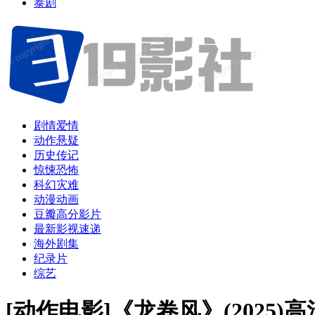
泰剧
剧情爱情
动作悬疑
历史传记
惊悚恐怖
科幻灾难
动漫动画
豆瓣高分影片
最新影视速递
海外剧集
纪录片
综艺
[动作电影]《龙卷风》(2025