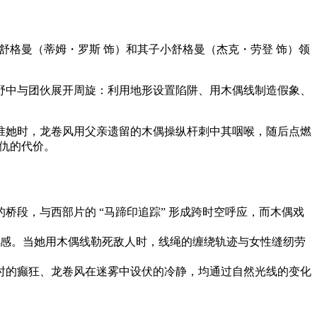
由舒格曼（蒂姆・罗斯 饰）和其子小舒格曼（杰克・劳登 饰）领
野中与团伙展开周旋：利用地形设置陷阱、用木偶线制造假象、
准她时，龙卷风用父亲遗留的木偶操纵杆刺中其咽喉，随后点燃
复仇的代价。
桥段，与西部片的 “马蹄印追踪” 形成跨时空呼应，而木偶戏
感。当她用木偶线勒死敌人时，线绳的缠绕轨迹与女性缝纫劳
杀时的癫狂、龙卷风在迷雾中设伏的冷静，均通过自然光线的变化