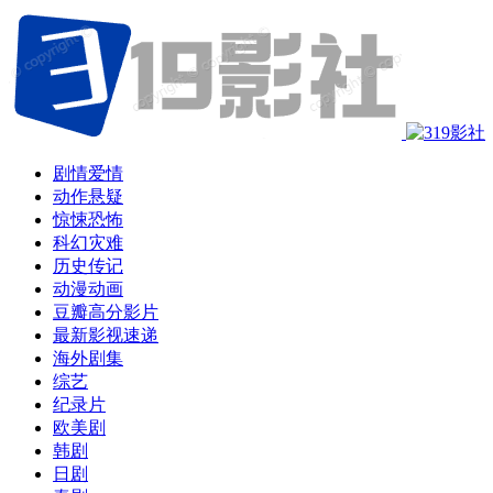
剧情爱情
动作悬疑
惊悚恐怖
科幻灾难
历史传记
动漫动画
豆瓣高分影片
最新影视速递
海外剧集
综艺
纪录片
欧美剧
韩剧
日剧