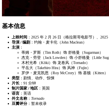
基本信息
上映时间
：2025 年 2 月 26 日（格拉斯哥电影节）、2025
导演 / 编剧
：约翰・麦卡伦（John Maclean）
主演
：
蒂姆・罗斯（Tim Roth）饰 舒格曼（Sugarman）
杰克・劳登（Jack Lowden）饰 小舒格曼（Little Sug
木村光希（Kōki）饰 龙卷风（Tornado）
平岳大（Takehiro Hira）饰 风神（Fujin）
罗伊・麦克凯恩（Roy McCrory）饰 基顿（Kitten）
类型
：剧情、动作、惊悚
片长
：91 分钟
制片国家 / 地区
：英国
语言
：英语
外文名称
：
Tornado
豆瓣评分
：暂未收录