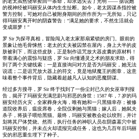
的老太虽然侥幸捡回一条命，却永远失去了光明 —— 据说她
的视神经被玛丽安从体内生生扯断。如今，老太因谋杀指控被
警方控制，可她对自己被附身期间的所作所为一无所知，只记
得玛丽安离开时的阴森警告：“满足她的要求，不然生活就会
变成噩梦！”
罗 Sir 为探寻真相，冒险闯入老太家那扇紧锁的房门。眼前的
景象让他毛骨悚然：老太的丈夫被囚禁在屋内，身上大半的皮
肤被剥下，而这些皮肤，正是制作诅咒放大器皮囊的原材料！
带着满心的震惊与疑惑，罗 Sir 向懂通灵之术的朋友求助，得
到了两个关键线索：一是直接询问对方是否为玛丽安，她无法
说谎；二是诅咒放大器上的符文，竟是地狱魔王的图章，这意
味着整个事件背后，隐藏着超越凡人认知的恶魔阴谋。
经过多方搜寻，罗 Sir 终于找到了一份尘封已久的女巫审判报
告，揭开了玛丽安充满悲剧与邪恶的身世：1587 年，7 岁的玛
丽安经历火灾，全家葬身火海，唯有她和一只黑猫幸存；被修
道院收养后，瘟疫席卷，全院仅剩她与黑猫；嫁人后，她弑夫
杀子，将孩子喂给黑猫。最终，玛丽安被教会处以绞刑，并计
划将其尸体焚烧。然而，执行任务的神职人员在阴森墓穴中被
玛丽安控制，并未点火却谎报完成任务，这也为几百年后玛丽
安的邪恶重生埋下了种子。