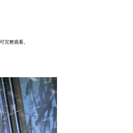
即可完整观看。