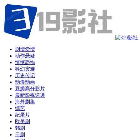
剧情爱情
动作悬疑
惊悚恐怖
科幻灾难
历史传记
动漫动画
豆瓣高分影片
最新影视速递
海外剧集
综艺
纪录片
欧美剧
韩剧
日剧