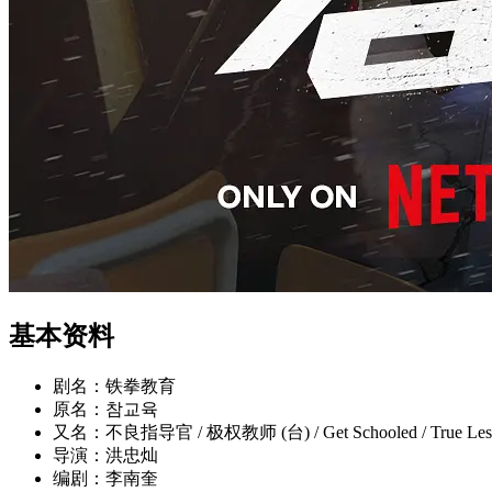
基本资料
剧名：铁拳教育
原名：참교육
又名：不良指导官 / 极权教师 (台) / Get Schooled / True Les
导演：洪忠灿
编剧：李南奎