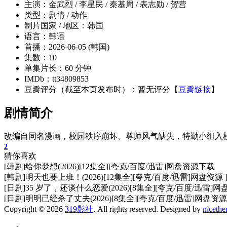
主演：金武烈 / 李星民 / 秦基周 / 表志勋 / 贺营
类型：剧情 / 动作
制片国家 / 地区：韩国
语言：韩语
首播：2026-06-05 (韩国)
集数：10
单集片长：60 分钟
IMDb：tt34809853
豆瓣评分（截至本页发布时）：暂无评分【
豆瓣链接
】
剧情简介
改编自同名漫画，校园秩序崩坏、尊师风气缺失，特勤小组入
2
猜你喜欢
[韩剧]给你梦想(2026)[12集全][夸克/百度/迅雷]网盘资源下载
[韩剧]明天也要上班！(2026)[12集全][夸克/百度/迅雷]网盘资
[日剧]35 岁了，还谈什么恋爱(2026)[8集全][夸克/百度/迅雷]
[日剧]明明已经杀了丈夫(2026)[8集全][夸克/百度/迅雷]网盘资
Copyright © 2026
319影社
. All rights reserved. Designed by
niceth