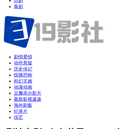
日剧
泰剧
剧情爱情
动作悬疑
历史传记
惊悚恐怖
科幻灾难
动漫动画
豆瓣高分影片
最新影视速递
海外剧集
纪录片
综艺