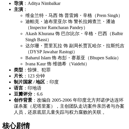
导演
：Aditya Nimbalkar
主演
：
维金兰特・马西 饰 普雷姆・辛格（Prem Singh）
迪帕克・迪布里亚尔 饰 警长拉姆查兰・潘迪
（Inspector Ramcharan Pandey）
Akash Khurana 饰 巴尔比尔・辛格・巴西（Balbir
Singh Bassi）
达尔珊・贾里瓦拉 饰 副局长贾瓦哈尔・拉斯托吉
（DYSP Jawahar Rastogi）
Baharul Islam 饰 布彭・赛基亚（Bhupen Saikia）
Ivana Kaur 饰 维德希（Vaidehi）
类型
：惊悚、犯罪
片长
：123 分钟
制片国家 / 地区
：印度
语言
：印地语
豆瓣评分
：6.6
创作背景
：改编自 2005-2006 年印度北方邦诺伊达连环
谋杀案（尼塔里案），主创团队走访案件亲历者与办案
人员，还原底层儿童失踪与权力腐败的关联 。
核心剧情