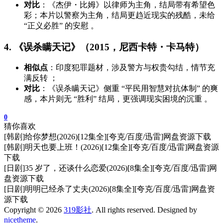
对比
：《杰伊・比姆》以律师为主角，结局带有希望色
彩；本片以警察为主角，结局更趋近现实的残酷，未给
“正义必胜” 的安慰 。
4. 《误杀瞒天记》（2015，尼西卡特・卡马特）
相似点
：印度犯罪题材，涉及警方与权贵勾结，情节充
满反转 ；
对比
：《误杀瞒天记》侧重 “平民用智慧对抗体制” 的爽
感，本片则无 “胜利” 结局，更强调现实困境的沉重 。
0
猜你喜欢
[韩剧]给你梦想(2026)[12集全][夸克/百度/迅雷]网盘资源下载
[韩剧]明天也要上班！(2026)[12集全][夸克/百度/迅雷]网盘资源
下载
[日剧]35 岁了，还谈什么恋爱(2026)[8集全][夸克/百度/迅雷]网
盘资源下载
[日剧]明明已经杀了丈夫(2026)[8集全][夸克/百度/迅雷]网盘资
源下载
Copyright © 2026
319影社
. All rights reserved. Designed by
nicetheme
.