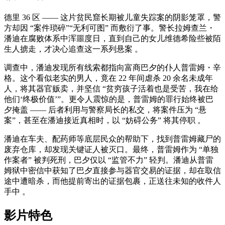
德里 36 区 —— 这片贫民窟长期被儿童失踪案的阴影笼罩，警
方却因 “案件琐碎”“无利可图” 而敷衍了事。警长拉姆查兰・
潘迪在腐败体系中浑噩度日，直到自己的女儿维德希险些被陌
生人掳走，才决心追查这一系列悬案 。
调查中，潘迪发现所有线索都指向富商巴夕的仆人普雷姆・辛
格。这个看似老实的男人，竟在 22 年间虐杀 20 余名未成年
人，将其器官贩卖，并坚信 “贫穷孩子活着也是受苦，我在给
他们‘终极价值’”。更令人震惊的是，普雷姆的罪行始终被巴
夕掩盖 —— 后者利用与警察局长的私交，将案件压为 “悬
案”，甚至在潘迪接近真相时，以 “妨碍公务” 将其停职 。
潘迪在车夫、配药师等底层民众的帮助下，找到普雷姆藏尸的
废弃仓库，却发现关键证人被灭口。最终，普雷姆作为 “单独
作案者” 被判死刑，巴夕仅以 “监管不力” 轻判。潘迪从普雷
姆狱中密信中获知了巴夕直接参与器官交易的证据，却在取信
途中遭暗杀，而他提前寄出的证据包裹，正送往未知的收件人
手中 。
影片特色