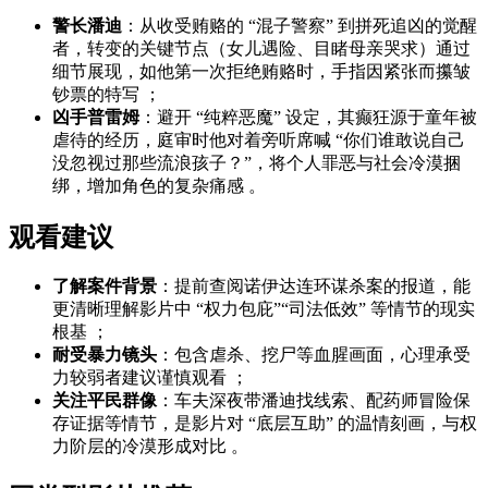
警长潘迪
：从收受贿赂的 “混子警察” 到拼死追凶的觉醒
者，转变的关键节点（女儿遇险、目睹母亲哭求）通过
细节展现，如他第一次拒绝贿赂时，手指因紧张而攥皱
钞票的特写 ；
凶手普雷姆
：避开 “纯粹恶魔” 设定，其癫狂源于童年被
虐待的经历，庭审时他对着旁听席喊 “你们谁敢说自己
没忽视过那些流浪孩子？”，将个人罪恶与社会冷漠捆
绑，增加角色的复杂痛感 。
观看建议
了解案件背景
：提前查阅诺伊达连环谋杀案的报道，能
更清晰理解影片中 “权力包庇”“司法低效” 等情节的现实
根基 ；
耐受暴力镜头
：包含虐杀、挖尸等血腥画面，心理承受
力较弱者建议谨慎观看 ；
关注平民群像
：车夫深夜带潘迪找线索、配药师冒险保
存证据等情节，是影片对 “底层互助” 的温情刻画，与权
力阶层的冷漠形成对比 。