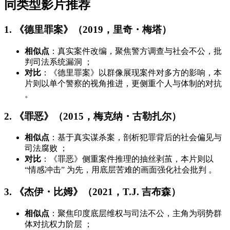
同类型影片推荐
1. 《德里罪案》（2019，里奇・梅塔）
相似点
：真实案件改编，聚焦警方调查与社会不公，批
判司法系统漏洞 ；
对比
：《德里罪案》以群像展现案件对多方的影响，本
片则以单个警察的视角推进，更侧重个人与体制的对抗
。
2. 《罪恶》（2015，梅克纳・古勒扎尔）
相似点
：基于真实谋杀案，剖析犯罪背后的社会偏见与
司法腐败 ；
对比
：《罪恶》侧重案件推理的抽丝剥茧，本片则以
“情感冲击” 为先，用底层苦难的画面强化社会批判 。
3. 《杰伊・比姆》（2021，T.J. 吉布森）
相似点
：聚焦印度底层维权与司法不公，主角为弱势群
体对抗权力阶层 ；