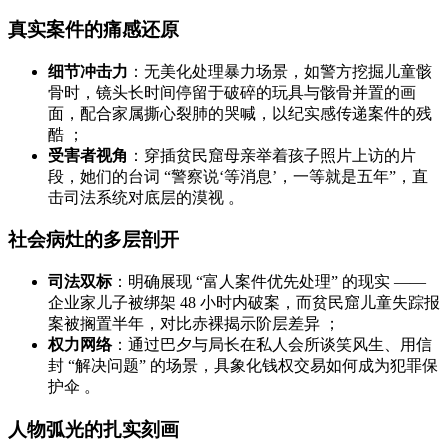
真实案件的痛感还原
细节冲击力
：无美化处理暴力场景，如警方挖掘儿童骸
骨时，镜头长时间停留于破碎的玩具与骸骨并置的画
面，配合家属撕心裂肺的哭喊，以纪实感传递案件的残
酷 ；
受害者视角
：穿插贫民窟母亲举着孩子照片上访的片
段，她们的台词 “警察说‘等消息’，一等就是五年”，直
击司法系统对底层的漠视 。
社会病灶的多层剖开
司法双标
：明确展现 “富人案件优先处理” 的现实 ——
企业家儿子被绑架 48 小时内破案，而贫民窟儿童失踪报
案被搁置半年，对比赤裸揭示阶层差异 ；
权力网络
：通过巴夕与局长在私人会所谈笑风生、用信
封 “解决问题” 的场景，具象化钱权交易如何成为犯罪保
护伞 。
人物弧光的扎实刻画