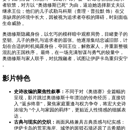
者软禁，对方以 “奥德修斯已死” 为由，逼迫她选择新丈夫以
继承王位；他们的儿子忒勒马科斯（查理・普拉默 饰）在父
亲缺席的环境中长大，因被视为追求者夺权的障碍，时刻面临
生命威胁 。
奥德修斯隐藏身份，以乞丐的模样暗中观察局势，目睹妻子的
坚韧、儿子的挣扎与追求者的嚣张。他逐渐集结忠诚旧部，计
划在合适的时机揭露身份，夺回王位，解救家人，并重新整顿
混乱的王国秩序 。最终，在一场充满智谋与勇气的较量中，
奥德修斯与家人联手，对抗觊觎者，试图让伊萨卡岛重归安宁
。
影片特色
史诗改编的聚焦性叙事：
不同于对《奥德赛》全篇幅的
呈现，影片跳过奥德修斯十年漂泊的传奇经历，直接切
入 “返乡终章”，聚焦家庭重逢与权力争夺，将宏大史诗
浓缩为 “个人与家园的羁绊”，更贴近人性情感的细腻表
达 。
古典与现实的交织：
画面风格兼具古典质感与纪实感：
伊萨卡岛的荒芜海岸、城堡的斑驳石墙还原了古希腊的