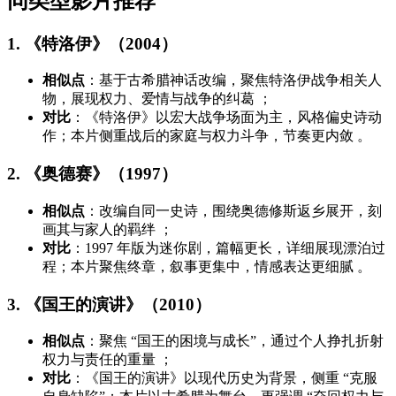
同类型影片推荐
1. 《特洛伊》（2004）
相似点
：基于古希腊神话改编，聚焦特洛伊战争相关人
物，展现权力、爱情与战争的纠葛 ；
对比
：《特洛伊》以宏大战争场面为主，风格偏史诗动
作；本片侧重战后的家庭与权力斗争，节奏更内敛 。
2. 《奥德赛》（1997）
相似点
：改编自同一史诗，围绕奥德修斯返乡展开，刻
画其与家人的羁绊 ；
对比
：1997 年版为迷你剧，篇幅更长，详细展现漂泊过
程；本片聚焦终章，叙事更集中，情感表达更细腻 。
3. 《国王的演讲》（2010）
相似点
：聚焦 “国王的困境与成长”，通过个人挣扎折射
权力与责任的重量 ；
对比
：《国王的演讲》以现代历史为背景，侧重 “克服