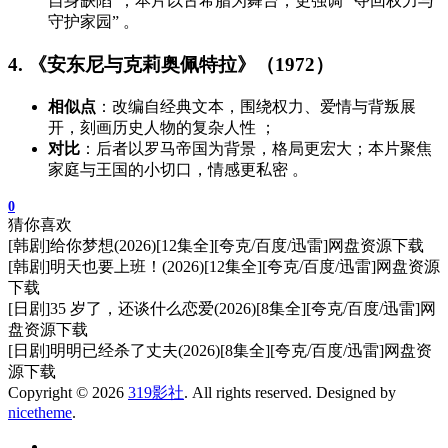
自身缺陷”；本片以古希腊为舞台，更强调 “夺回权力与
守护家园” 。
4. 《安东尼与克莉奥佩特拉》（1972）
相似点
：改编自经典文本，围绕权力、爱情与背叛展
开，刻画历史人物的复杂人性 ；
对比
：后者以罗马帝国为背景，格局更宏大；本片聚焦
家庭与王国的小切口，情感更私密 。
0
猜你喜欢
[韩剧]给你梦想(2026)[12集全][夸克/百度/迅雷]网盘资源下载
[韩剧]明天也要上班！(2026)[12集全][夸克/百度/迅雷]网盘资源
下载
[日剧]35 岁了，还谈什么恋爱(2026)[8集全][夸克/百度/迅雷]网
盘资源下载
[日剧]明明已经杀了丈夫(2026)[8集全][夸克/百度/迅雷]网盘资
源下载
Copyright © 2026
319影社
. All rights reserved. Designed by
nicetheme
.