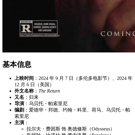
基本信息
上映时间
：2024 年 9 月 7 日（多伦多电影节）、2024 年
12 月 6 日（美国）
外文名称
：
The Return
又名
：归来
导演
：乌贝托・帕索里尼
编剧
：爱德华・邦德、约翰・科里、荷马、乌贝托・帕
索里尼
主演
：
拉尔夫・费因斯 饰 奥德修斯（Odysseus）