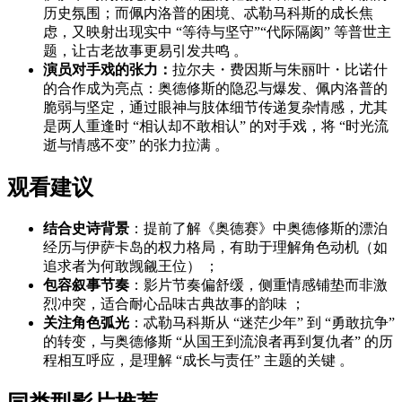
历史氛围；而佩内洛普的困境、忒勒马科斯的成长焦
虑，又映射出现实中 “等待与坚守”“代际隔阂” 等普世主
题，让古老故事更易引发共鸣 。
演员对手戏的张力：
拉尔夫・费因斯与朱丽叶・比诺什
的合作成为亮点：奥德修斯的隐忍与爆发、佩内洛普的
脆弱与坚定，通过眼神与肢体细节传递复杂情感，尤其
是两人重逢时 “相认却不敢相认” 的对手戏，将 “时光流
逝与情感不变” 的张力拉满 。
观看建议
结合史诗背景
：提前了解《奥德赛》中奥德修斯的漂泊
经历与伊萨卡岛的权力格局，有助于理解角色动机（如
追求者为何敢觊觎王位） ；
包容叙事节奏
：影片节奏偏舒缓，侧重情感铺垫而非激
烈冲突，适合耐心品味古典故事的韵味 ；
关注角色弧光
：忒勒马科斯从 “迷茫少年” 到 “勇敢抗争”
的转变，与奥德修斯 “从国王到流浪者再到复仇者” 的历
程相互呼应，是理解 “成长与责任” 主题的关键 。