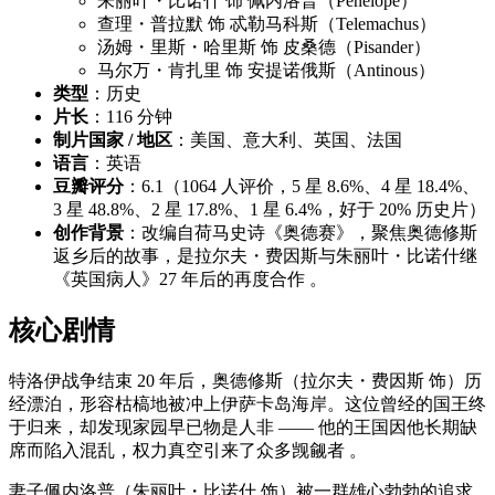
朱丽叶・比诺什 饰 佩内洛普（Penelope）
查理・普拉默 饰 忒勒马科斯（Telemachus）
汤姆・里斯・哈里斯 饰 皮桑德（Pisander）
马尔万・肯扎里 饰 安提诺俄斯（Antinous）
类型
：历史
片长
：116 分钟
制片国家 / 地区
：美国、意大利、英国、法国
语言
：英语
豆瓣评分
：6.1（1064 人评价，5 星 8.6%、4 星 18.4%、
3 星 48.8%、2 星 17.8%、1 星 6.4%，好于 20% 历史片）
创作背景
：改编自荷马史诗《奥德赛》，聚焦奥德修斯
返乡后的故事，是拉尔夫・费因斯与朱丽叶・比诺什继
《英国病人》27 年后的再度合作 。
核心剧情
特洛伊战争结束 20 年后，奥德修斯（拉尔夫・费因斯 饰）历
经漂泊，形容枯槁地被冲上伊萨卡岛海岸。这位曾经的国王终
于归来，却发现家园早已物是人非 —— 他的王国因他长期缺
席而陷入混乱，权力真空引来了众多觊觎者 。
妻子佩内洛普（朱丽叶・比诺什 饰）被一群雄心勃勃的追求