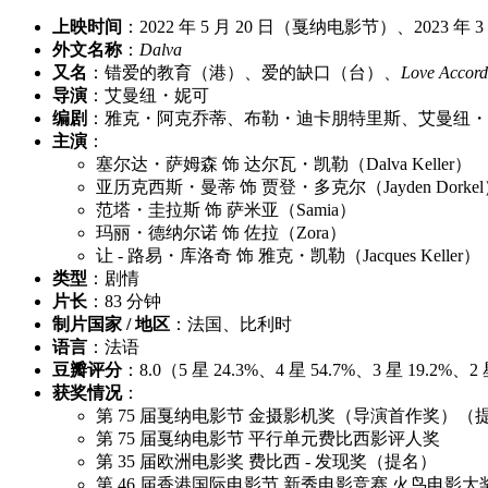
上映时间
：2022 年 5 月 20 日（戛纳电影节）、2023 年 
外文名称
：
Dalva
又名
：错爱的教育（港）、爱的缺口（台）、
Love Accord
导演
：艾曼纽・妮可
编剧
：雅克・阿克乔蒂、布勒・迪卡朋特里斯、艾曼纽・
主演
：
塞尔达・萨姆森 饰 达尔瓦・凯勒（Dalva Keller）
亚历克西斯・曼蒂 饰 贾登・多克尔（Jayden Dorke
范塔・圭拉斯 饰 萨米亚（Samia）
玛丽・德纳尔诺 饰 佐拉（Zora）
让 - 路易・库洛奇 饰 雅克・凯勒（Jacques Keller）
类型
：剧情
片长
：83 分钟
制片国家 / 地区
：法国、比利时
语言
：法语
豆瓣评分
：8.0（5 星 24.3%、4 星 54.7%、3 星 19.2%、
获奖情况
：
第 75 届戛纳电影节 金摄影机奖（导演首作奖）（
第 75 届戛纳电影节 平行单元费比西影评人奖
第 35 届欧洲电影奖 费比西 - 发现奖（提名）
第 46 届香港国际电影节 新秀电影竞赛 火鸟电影