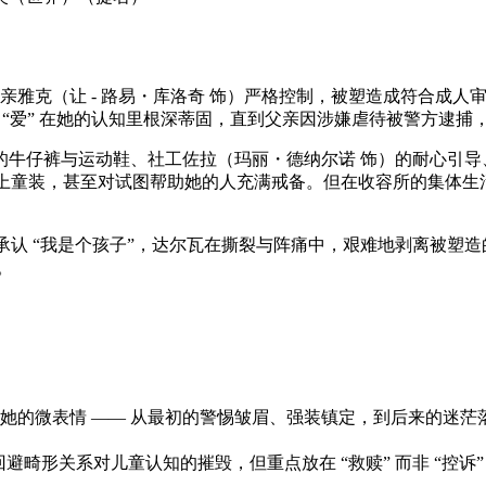
亲雅克（让 - 路易・库洛奇 饰）严格控制，被塑造成符合成人审
 “爱” 在她的认知里根深蒂固，直到父亲因涉嫌虐待被警方逮捕
牛仔裤与运动鞋、社工佐拉（玛丽・德纳尔诺 饰）的耐心引导
换上童装，甚至对试图帮助她的人充满戒备。但在收容所的集体
承认 “我是个孩子”，达尔瓦在撕裂与阵痛中，艰难地剥离被塑造
。
她的微表情 —— 从最初的警惕皱眉、强装镇定，到后来的迷
不回避畸形关系对儿童认知的摧毁，但重点放在 “救赎” 而非 “