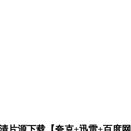
)高清片源下载【夸克+迅雷+百度网盘