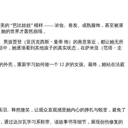
美的 “芭比娃娃” 模样 —— 浓妆、卷发、成熟服饰，甚至被灌
，她的世界才轰然崩塌 。
、男孩贾登（亚历克西斯・曼蒂 饰）的善意靠近，都让她无所
生活中，她逐渐看到其他孩子的真实状态，在萨米亚（范塔・圭
的外壳，重新学习如何做一个 12 岁的女孩。最终，她站在法庭
茫落泪、释然微笑，让观众直观感受她内心的挣扎与蜕变，避免了
控诉”，通过达尔瓦学习系鞋带、读故事书等细节，展现创伤修复的