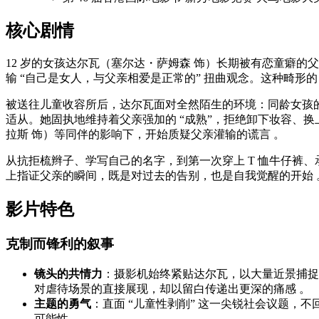
核心剧情
12 岁的女孩达尔瓦（塞尔达・萨姆森 饰）长期被有恋童癖的父
输 “自己是女人，与父亲相爱是正常的” 扭曲观念。这种畸形的
被送往儿童收容所后，达尔瓦面对全然陌生的环境：同龄女孩的
适从。她固执地维持着父亲强加的 “成熟”，拒绝卸下妆容、
拉斯 饰）等同伴的影响下，开始质疑父亲灌输的谎言 。
从抗拒梳辫子、学写自己的名字，到第一次穿上 T 恤牛仔裤、
上指证父亲的瞬间，既是对过去的告别，也是自我觉醒的开始 
影片特色
克制而锋利的叙事
镜头的共情力
：摄影机始终紧贴达尔瓦，以大量近景捕捉
对虐待场景的直接展现，却以留白传递出更深的痛感 。
主题的勇气
：直面 “儿童性剥削” 这一尖锐社会议题，
可能性 。