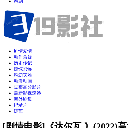
泰剧
剧情爱情
动作悬疑
历史传记
惊悚恐怖
科幻灾难
动漫动画
豆瓣高分影片
最新影视速递
海外剧集
纪录片
综艺
[剧情电影]《达尔瓦 》(2022