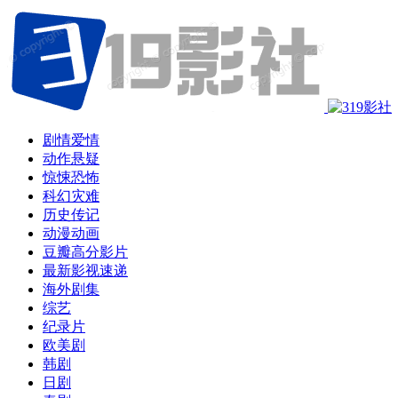
剧情爱情
动作悬疑
惊悚恐怖
科幻灾难
历史传记
动漫动画
豆瓣高分影片
最新影视速递
海外剧集
综艺
纪录片
欧美剧
韩剧
日剧