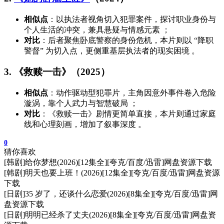
相似点
：以执法者视角切入犯罪案件，探讨职业身份与
个人生活的冲突，兼具悬疑与情感元素 ；
对比
：后者聚焦卧底警察的身份危机，本片则以 “降职
警督” 为切入点，更侧重基层执法者的现实困境 。
3. 《救赎一击》（2025）
相似点
：动作驱动型犯罪片，主角因意外事件卷入危险
漩涡，靠个人武力与智慧破局 ；
对比
：《救赎一击》剧情更简单直接，本片则通过家庭
线和心理刻画，增加了叙事深度 。
0
猜你喜欢
[韩剧]给你梦想(2026)[12集全][夸克/百度/迅雷]网盘资源下载
[韩剧]明天也要上班！(2026)[12集全][夸克/百度/迅雷]网盘资源
下载
[日剧]35 岁了，还谈什么恋爱(2026)[8集全][夸克/百度/迅雷]网
盘资源下载
[日剧]明明已经杀了丈夫(2026)[8集全][夸克/百度/迅雷]网盘资