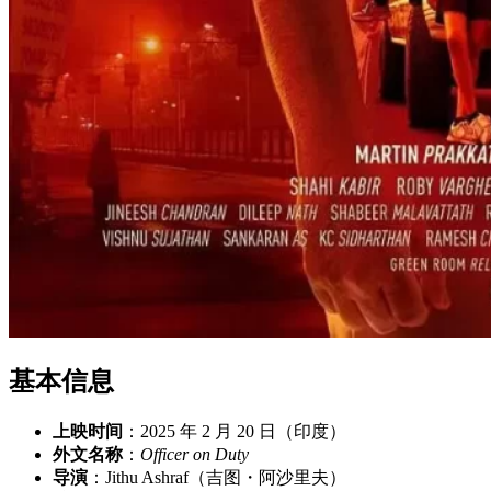
基本信息
上映时间
：2025 年 2 月 20 日（印度）
外文名称
：
Officer on Duty
导演
：Jithu Ashraf（吉图・阿沙里夫）