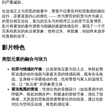
到严重威胁 。
在这场正义与邪恶的较量中，警督不仅要应对犯罪集团的疯狂
反扑，还要直面内心的挣扎 —— 作为警官的职责与作为家人
的责任相互拉扯，复仇的念头与对程序正义的坚守反复博弈。
影片将紧张的案件调查与细腻的家庭情感交织，展现了一个不
完美却真实的执法者形象：他有过失、有犹豫，却始终未放弃
对真相的追寻 。
影片特色
类型元素的融合与张力
犯罪与情感的平衡
：以假冒珠宝案为切入点，串联起警
匪追逃的动作场面与家庭关系的情感刻画，既有街头枪
战、近身格斗等硬核动作戏，也有警督与家人的温情互
动，让 “执法者” 的形象更立体 ；
紧张氛围的营造
：凭借出色的音频设计（如追逐戏中的
呼吸声、暗处的脚步声）和紧凑的剪辑节奏，强化了惊
悚感，尤其是犯罪集团突袭警督住所的段落，通过光影
对比与空间压迫感，将危机感拉满 。