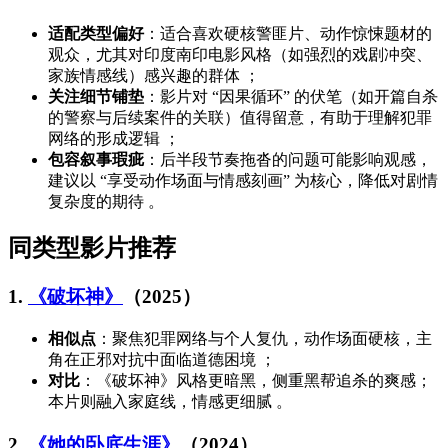
适配类型偏好
：适合喜欢硬核警匪片、动作惊悚题材的
观众，尤其对印度南印电影风格（如强烈的戏剧冲突、
家族情感线）感兴趣的群体 ；
关注细节铺垫
：影片对 “因果循环” 的伏笔（如开篇自杀
的警察与后续案件的关联）值得留意，有助于理解犯罪
网络的形成逻辑 ；
包容叙事瑕疵
：后半段节奏拖沓的问题可能影响观感，
建议以 “享受动作场面与情感刻画” 为核心，降低对剧情
复杂度的期待 。
同类型影片推荐
1.
《破坏神》
（2025）
相似点
：聚焦犯罪网络与个人复仇，动作场面硬核，主
角在正邪对抗中面临道德困境 ；
对比
：《破坏神》风格更暗黑，侧重黑帮追杀的爽感；
本片则融入家庭线，情感更细腻 。
2.
《她的卧底生涯》
（2024）