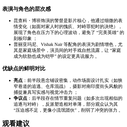
表演与角色的层次感
昆查科・博班饰演的警督是影片核心，他通过细微的表
情变化（如面对家人时的愧疚、对峙罪犯时的决绝），
展现了角色在压力下的心理波动，避免了 “完美英雄” 的
刻板印象 ；
普丽亚玛尼、Vishak Nair 等配角的表演为剧情增色，尤
其是家庭场景中，演员间的对手戏自然流露，让 “家庭
成为软肋也成为铠甲” 的设定更具说服力 。
优缺点的鲜明对比
亮点
：前半段悬念铺设密集，动作场面设计扎实（如狭
窄巷道的追逃、仓库混战），摄影对南印度街头风貌的
捕捉兼具写实感与视觉冲击力 ；
争议点
：后半段存在情节重复问题（如多次出现相似的
追逐与对峙），反派塑造相对单薄，部分观众认为其
“压迫感不足，更像小流氓团伙”，削弱了冲突的张力 。
观看建议