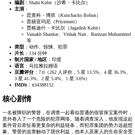
编剧
：Shahi Kabir（沙希・卡比尔）
主演
：
昆查科・博班（Kunchacko Boban）
普丽亚玛尼（Priyamani）
贾格迪什・卡比尔（Jagadish Kabir）
Vaisakh Shankar、Vishak Nair、Ramzan Muhammed
等
类型
：动作、惊悚、犯罪
片长
：134 分钟
制片国家 / 地区
：印度
语言
：马拉雅拉姆语
豆瓣评分
：7.0（262 人评价，5 星 13.5%、4 星 36.3%、
3 星 41.3%、2 星 5.4%、1 星 3.6%）
IMDb
：tt34388152
核心剧情
一名被降职的警督，在调查一起看似普通的假冒珠宝案件时，
意外卷入了一个危险的犯罪网络。随着调查深入，他发现这起
案件背后牵扯着更复杂的利益链条，而犯罪集团的势力远超想
象。警督的追查触动了团伙利益，他本人及家人的生命安全受