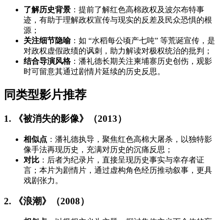
了解历史背景
：提前了解红色高棉政权及波尔布特事
迹，有助于理解政权宣传与现实的反差及民众恐惧的根
源；
关注细节隐喻
：如 “水稻每公顷产七吨” 等荒诞宣传，是
对政权虚假政绩的讽刺，助力解读对极权统治的批判；
结合导演风格
：潘礼德长期关注柬埔寨历史创伤，观影
时可留意其通过剧情片延续的历史反思。
同类型影片推荐
1. 《被消失的影像》（2013）
相似点
：潘礼德执导，聚焦红色高棉大屠杀，以独特影
像手法再现历史，充满对历史的沉痛反思；
对比
：后者为纪录片，直接呈现历史事实与幸存者证
言；本片为剧情片，通过虚构角色经历推动叙事，更具
戏剧张力。
2. 《浪潮》（2008）