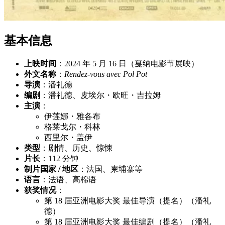
基本信息
上映时间
：2024 年 5 月 16 日（戛纳电影节展映）
外文名称
：
Rendez-vous avec Pol Pot
导演
：潘礼德
编剧
：潘礼德、皮埃尔・欧旺・吉拉姆
主演
：
伊莲娜・雅各布
格莱戈尔・科林
西里尔・盖伊
类型
：剧情、历史、惊悚
片长
：112 分钟
制片国家 / 地区
：法国、柬埔寨等
语言
：法语、高棉语
获奖情况
：
第 18 届亚洲电影大奖 最佳导演（提名）（潘礼
德）
第 18 届亚洲电影大奖 最佳编剧（提名）（潘礼