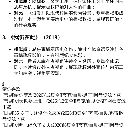
相似点
：以极权主义为主题，探讨集体主义下个体的盲
从与反抗，揭示极权统治对人性的扭曲；
对比
：《浪潮》以现代校园实验为背景，侧重极权形成
过程；本片聚焦真实历史中的极权政权，展现其统治下
的社会现实。
3. 《我仍在此》（2019）
相似点
：聚焦柬埔寨历史创伤，通过个体命运反映红色
高棉政权影响，带有强烈纪实色彩；
对比
：后者以幸存者视角讲述个人经历，侧重个体记
忆；本片通过外来者视角，展现政权对外宣传与内部真
实的冲突，视角更宏观。
0
猜你喜欢
[韩剧]给你梦想(2026)[12集全][夸克/百度/迅雷]网盘资源下载
[韩剧]明天也要上班！(2026)[12集全][夸克/百度/迅雷]网盘资源
下载
[日剧]35 岁了，还谈什么恋爱(2026)[8集全][夸克/百度/迅雷]网
盘资源下载
[日剧]明明已经杀了丈夫(2026)[8集全][夸克/百度/迅雷]网盘资