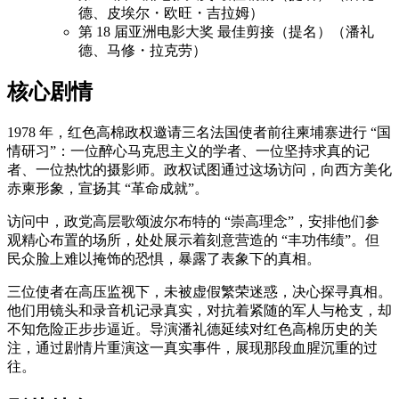
德、皮埃尔・欧旺・吉拉姆）
第 18 届亚洲电影大奖 最佳剪接（提名）（潘礼
德、马修・拉克劳）
核心剧情
1978 年，红色高棉政权邀请三名法国使者前往柬埔寨进行 “国
情研习”：一位醉心马克思主义的学者、一位坚持求真的记
者、一位热忱的摄影师。政权试图通过这场访问，向西方美化
赤柬形象，宣扬其 “革命成就”。
访问中，政党高层歌颂波尔布特的 “崇高理念”，安排他们参
观精心布置的场所，处处展示着刻意营造的 “丰功伟绩”。但
民众脸上难以掩饰的恐惧，暴露了表象下的真相。
三位使者在高压监视下，未被虚假繁荣迷惑，决心探寻真相。
他们用镜头和录音机记录真实，对抗着紧随的军人与枪支，却
不知危险正步步逼近。导演潘礼德延续对红色高棉历史的关
注，通过剧情片重演这一真实事件，展现那段血腥沉重的过
往。