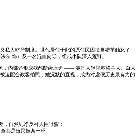
本主义私人财产制度。世代居住于此的原住民因擅自猎羊触怒了
特法尔 饰）及一名混血向导，组成小队深入荒野。
见，内部还形成残酷阶级压迫 —— 英国人轻视苏格兰人、白人
妇女被迫配合政客拍照，她沉默的直视，成为对虚假历史最有力的
反差，自然纯净反衬人性野蛮；
每章都是殖民链条一环。