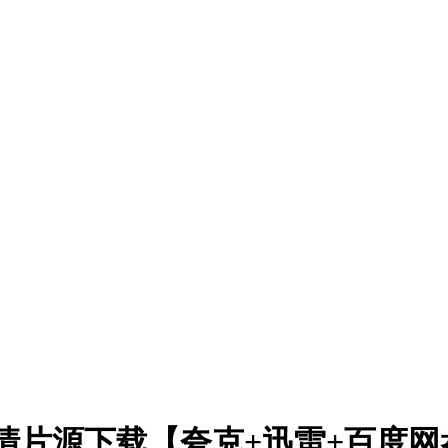
)高清片源下载【夸克+迅雷+百度网盘