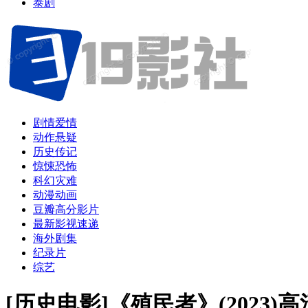
泰剧
剧情爱情
动作悬疑
历史传记
惊悚恐怖
科幻灾难
动漫动画
豆瓣高分影片
最新影视速递
海外剧集
纪录片
综艺
[历史电影]《殖民者》(2023