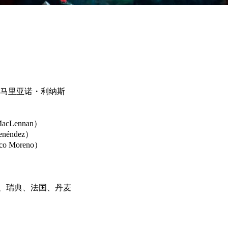
马里亚诺・利纳斯
cLennan）
éndez）
 Moreno）
、瑞典、法国、丹麦