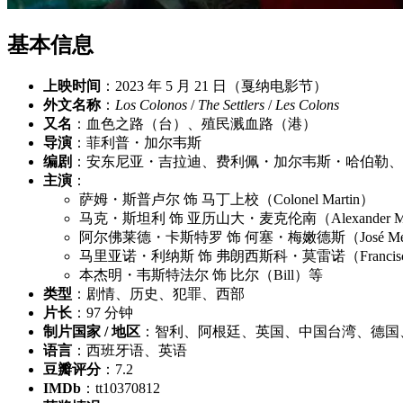
基本信息
上映时间
：2023 年 5 月 21 日（戛纳电影节）
外文名称
：
Los Colonos
/
The Settlers
/
Les Colons
又名
：血色之路（台）、殖民溅血路（港）
导演
：菲利普・加尔韦斯
编剧
：安东尼亚・吉拉迪、费利佩・加尔韦斯・哈伯勒、
主演
：
萨姆・斯普卢尔 饰 马丁上校（Colonel Martin）
马克・斯坦利 饰 亚历山大・麦克伦南（Alexander Ma
阿尔佛莱德・卡斯特罗 饰 何塞・梅嫩德斯（José Men
马里亚诺・利纳斯 饰 弗朗西斯科・莫雷诺（Francisco
本杰明・韦斯特法尔 饰 比尔（Bill）等
类型
：剧情、历史、犯罪、西部
片长
：97 分钟
制片国家 / 地区
：智利、阿根廷、英国、中国台湾、德国
语言
：西班牙语、英语
豆瓣评分
：7.2
IMDb
：tt10370812