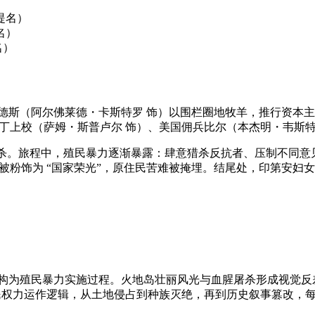
提名）
名）
名）
梅嫩德斯（阿尔佛莱德・卡斯特罗 饰）以围栏圈地牧羊，推行资
官马丁上校（萨姆・斯普卢尔 饰）、美国佣兵比尔（本杰明・韦斯
屠杀。旅程中，殖民暴力逐渐暴露：肆意猎杀反抗者、压制不同意
 被粉饰为 “国家荣光”，原住民苦难被掩埋。结尾处，印第安
险” 重构为殖民暴力实施过程。火地岛壮丽风光与血腥屠杀形成视觉
揭开殖民权力运作逻辑，从土地侵占到种族灭绝，再到历史叙事篡改，