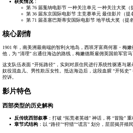
获奖情况
：
第 76 届戛纳电影节 一种关注单元 一种关注大奖（
第 36 届东京国际电影节 主竞赛单元 最佳影片（提
第 71 届圣塞巴斯蒂安国际电影节 地平线大奖（提
核心剧情
1901 年，南美洲最南端的智利火地岛，西班牙富商何塞・
他，为 “清理” 出通往海边的路线，梅嫩德斯雇佣英国前军
这支队伍表面 “开拓路径”，实则对原住民进行系统性驱逐与
奴役混血儿、男性欺压女性。抵达海边后，这段血腥 “开拓史”
控诉。
影片特色
西部类型的历史解构
反传统西部叙事
：打破 “拓荒者英雄” 神话，将 “冒
章节式结构
：以 “路径”“狩猎”“谎言” 划分，层层