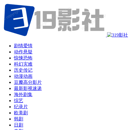
剧情爱情
动作悬疑
惊悚恐怖
科幻灾难
历史传记
动漫动画
豆瓣高分影片
最新影视速递
海外剧集
综艺
纪录片
欧美剧
韩剧
日剧