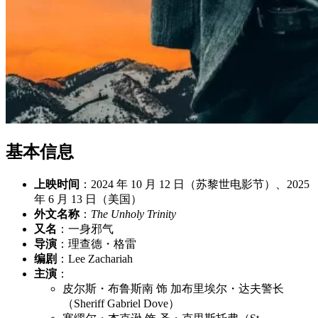
基本信息
上映时间
：2024 年 10 月 12 日（苏黎世电影节）、2025
年 6 月 13 日（美国）
外文名称
：
The Unholy Trinity
又名
：一身邪气
导演
：理查德・格雷
编剧
：Lee Zachariah
主演
：
皮尔斯・布鲁斯南 饰 加布里埃尔・达夫警长
（Sheriff Gabriel Dove）