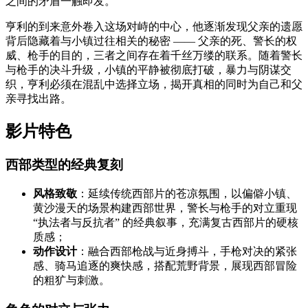
之间的矛盾一触即发。
亨利的到来意外卷入这场对峙的中心，他逐渐发现父亲的遗愿
背后隐藏着与小镇过往相关的秘密 —— 父亲的死、警长的权
威、枪手的目的，三者之间存在着千丝万缕的联系。随着警长
与枪手的决斗升级，小镇的平静被彻底打破，暴力与阴谋交
织，亨利必须在混乱中选择立场，揭开真相的同时为自己和父
亲寻找出路。
影片特色
西部类型的经典复刻
风格致敬
：延续传统西部片的苍凉氛围，以偏僻小镇、
黄沙漫天的场景构建西部世界，警长与枪手的对立重现
“执法者与反抗者” 的经典叙事，充满复古西部片的硬核
质感；
动作设计
：融合西部枪战与近身搏斗，手枪对决的紧张
感、骑马追逐的爽快感，搭配荒野背景，展现西部冒险
的粗犷与刺激。