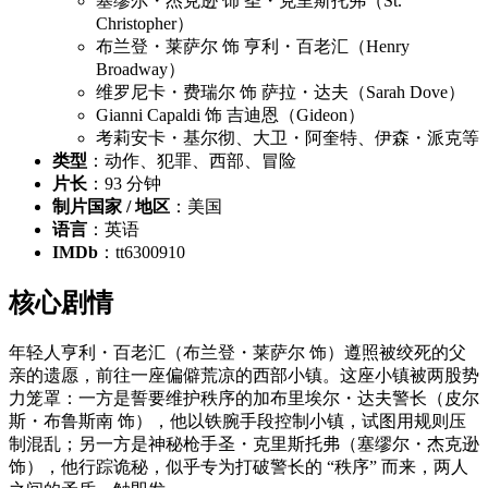
塞缪尔・杰克逊 饰 圣・克里斯托弗（St.
Christopher）
布兰登・莱萨尔 饰 亨利・百老汇（Henry
Broadway）
维罗尼卡・费瑞尔 饰 萨拉・达夫（Sarah Dove）
Gianni Capaldi 饰 吉迪恩（Gideon）
考莉安卡・基尔彻、大卫・阿奎特、伊森・派克等
类型
：动作、犯罪、西部、冒险
片长
：93 分钟
制片国家 / 地区
：美国
语言
：英语
IMDb
：tt6300910
核心剧情
年轻人亨利・百老汇（布兰登・莱萨尔 饰）遵照被绞死的父
亲的遗愿，前往一座偏僻荒凉的西部小镇。这座小镇被两股势
力笼罩：一方是誓要维护秩序的加布里埃尔・达夫警长（皮尔
斯・布鲁斯南 饰），他以铁腕手段控制小镇，试图用规则压
制混乱；另一方是神秘枪手圣・克里斯托弗（塞缪尔・杰克逊
饰），他行踪诡秘，似乎专为打破警长的 “秩序” 而来，两人