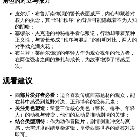
角色的对立与张力
皮尔斯・布鲁斯南饰演的警长表面威严，内心却藏着对
权力的执念，其 “维护秩序” 的背后可能隐藏着不为人知
的阴暗；
塞缪尔・杰克逊的神秘枪手看似叛逆，行动却带着某种
正义性，与警长形成 “秩序与混乱” 的鲜明对比，两人的
对手戏充满火花；
布兰登・莱萨尔饰演的年轻人作为观众视角的代入者，
在两位强者之间的挣扎与成长，为故事增添了情感层
次。
观看建议
西部片爱好者必看
：适合喜欢传统西部题材的观众，能
在其中感受到荒野对决、正邪博弈的经典元素；
关注角色塑造
：留意三位核心角色（警长、枪手、年轻
人）的动机与转变，他们的互动是推动剧情的关键；
结合类型期待
：作为动作冒险片，剧情侧重冲突与爽
感，无需过度纠结复杂逻辑，享受西部世界的硬核对决
即可。