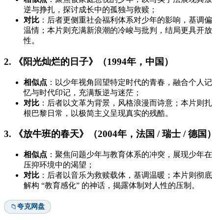
逆与挣扎，探讨成长中的孤独与救赎；
对比
：后者更侧重社会福利体系对少年的影响，基调偏
温情；本片则充满新浪潮的冷峻与批判，结局更具开放
性。
2. 《阳光灿烂的日子》（1994年，中国）
相似点
：以少年视角回望特定时代的青春，融合个人记
忆与时代印记，充满叛逆与迷茫；
对比
：后者以文革为背景，风格浪漫而诗意；本片则扎
根巴黎日常，以极简主义呈现真实的残酷。
3. 《放牛班的春天》（2004年，法国 / 瑞士 / 德国）
相似点
：聚焦问题少年与教育体系的冲突，展现少年在
压抑环境中的渴望；
对比
：后者以音乐为救赎载体，基调温暖；本片则彻底
解构 “教育感化” 的神话，揭露体制对人性的压制。
夸克网盘
📁