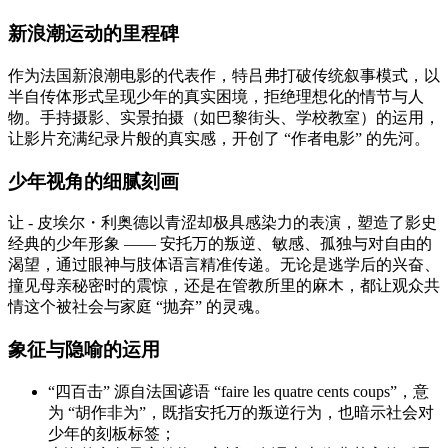
新浪潮运动的里程碑
作为法国新浪潮电影的代表作，特吕弗打破传统叙事模式，以
半自传体形式呈现少年的真实困境，拒绝理想化的情节与人
物。手持摄影、实景拍摄（如巴黎街头、学校教室）的运用，
让影片充满纪录片般的真实感，开创了 “作者电影” 的先河。
少年视角的细腻刻画
让 - 皮埃尔・利奥德以青涩却极具感染力的表演，塑造了影史
经典的少年形象 —— 安托万的叛逆、敏感、孤独与对自由的
渴望，通过眼神与肢体语言精准传递。无论是逃学后的兴奋、
撞见母亲秘密时的震惊，还是在管教所里的麻木，都让观众共
情这个被社会与家庭 “抛弃” 的灵魂。
象征与隐喻的运用
“四百击” 源自法国谚语 “faire les quatre cents coups”，意
为 “胡作非为”，既指安托万的叛逆行为，也暗示社会对
少年的刻板标签；