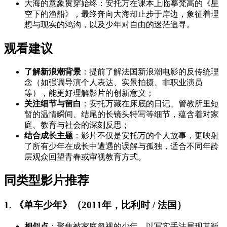
大海的意象贯穿始终：安托万在课本上临摹梵高的《星
空下的渔船》，最终奔向大海却止步于岸边，象征着理
想与现实的鸿沟，以及少年对自由的迷茫追寻。
观看建议
了解新浪潮背景
：提前了解法国新浪潮电影的反传统理
念（如强调导演个人表达、实景拍摄、非职业演员
等），能更好理解影片的创新意义；
关注细节与留白
：安托万藏在床底的日记、管教所里短
暂的温情瞬间、结尾的长镜头特写等细节，蕴含着对家
庭、教育与社会的深刻反思；
结合成长主题
：影片不仅是安托万的个人故事，更映射
了所有少年在成长中遭遇的误解与孤独，适合不同年龄
层观众回望青春或审视教育方式。
同类型影片推荐
1. 《单车少年》（2011年，比利时 / 法国）
相似点
：聚焦被家庭忽视的少年，以写实手法展现其叛