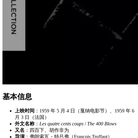
基本信息
上映时间
：1959 年 5 月 4 日（戛纳电影节）、1959 年 6
月 3 日（法国）
外文名称
：
Les quatre cents coups
/
The 400 Blows
又名
：四百下、胡作非为
导演
：弗朗索瓦・特吕弗（François Truffaut）