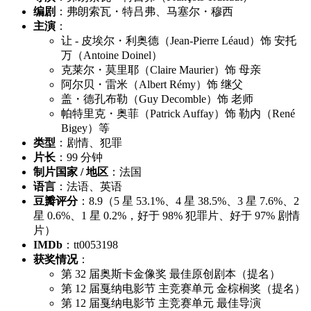
编剧
：弗朗索瓦・特吕弗、马塞尔・穆西
主演
：
让 - 皮埃尔・利奥德（Jean-Pierre Léaud）饰 安托
万（Antoine Doinel）
克莱尔・莫里耶（Claire Maurier）饰 母亲
阿尔贝・雷米（Albert Rémy）饰 继父
盖・德孔布勒（Guy Decomble）饰 老师
帕特里克・奥菲（Patrick Auffay）饰 勒内（René
Bigey）等
类型
：剧情、犯罪
片长
：99 分钟
制片国家 / 地区
：法国
语言
：法语、英语
豆瓣评分
：8.9（5 星 53.1%、4 星 38.5%、3 星 7.6%、2
星 0.6%、1 星 0.2%，好于 98% 犯罪片、好于 97% 剧情
片）
IMDb
：tt0053198
获奖情况
：
第 32 届奥斯卡金像奖 最佳原创剧本（提名）
第 12 届戛纳电影节 主竞赛单元 金棕榈奖（提名）
第 12 届戛纳电影节 主竞赛单元 最佳导演