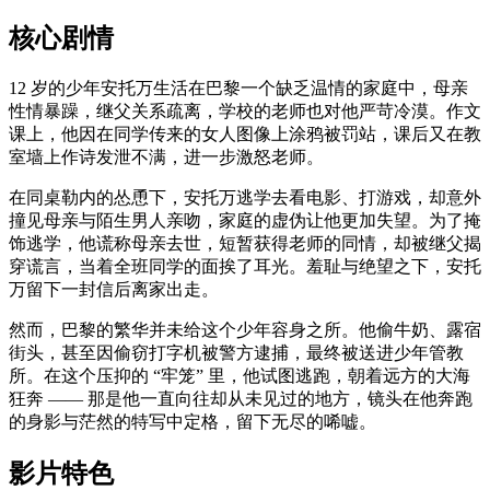
核心剧情
12 岁的少年安托万生活在巴黎一个缺乏温情的家庭中，母亲
性情暴躁，继父关系疏离，学校的老师也对他严苛冷漠。作文
课上，他因在同学传来的女人图像上涂鸦被罚站，课后又在教
室墙上作诗发泄不满，进一步激怒老师。
在同桌勒内的怂恿下，安托万逃学去看电影、打游戏，却意外
撞见母亲与陌生男人亲吻，家庭的虚伪让他更加失望。为了掩
饰逃学，他谎称母亲去世，短暂获得老师的同情，却被继父揭
穿谎言，当着全班同学的面挨了耳光。羞耻与绝望之下，安托
万留下一封信后离家出走。
然而，巴黎的繁华并未给这个少年容身之所。他偷牛奶、露宿
街头，甚至因偷窃打字机被警方逮捕，最终被送进少年管教
所。在这个压抑的 “牢笼” 里，他试图逃跑，朝着远方的大海
狂奔 —— 那是他一直向往却从未见过的地方，镜头在他奔跑
的身影与茫然的特写中定格，留下无尽的唏嘘。
影片特色