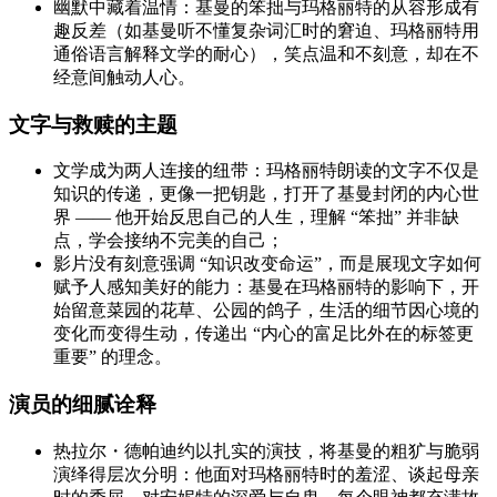
幽默中藏着温情：基曼的笨拙与玛格丽特的从容形成有
趣反差（如基曼听不懂复杂词汇时的窘迫、玛格丽特用
通俗语言解释文学的耐心），笑点温和不刻意，却在不
经意间触动人心。
文字与救赎的主题
文学成为两人连接的纽带：玛格丽特朗读的文字不仅是
知识的传递，更像一把钥匙，打开了基曼封闭的内心世
界 —— 他开始反思自己的人生，理解 “笨拙” 并非缺
点，学会接纳不完美的自己；
影片没有刻意强调 “知识改变命运”，而是展现文字如何
赋予人感知美好的能力：基曼在玛格丽特的影响下，开
始留意菜园的花草、公园的鸽子，生活的细节因心境的
变化而变得生动，传递出 “内心的富足比外在的标签更
重要” 的理念。
演员的细腻诠释
热拉尔・德帕迪约以扎实的演技，将基曼的粗犷与脆弱
演绎得层次分明：他面对玛格丽特时的羞涩、谈起母亲