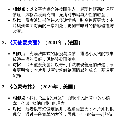
相似点
：以文字为媒介连接陌生人，展现跨距离的深厚
情谊，风格温暖而克制，充满对书籍与人性的敬意；
对比
：后者通过书信往来传递情感，时空跨度更大；本
片则聚焦面对面的日常相处，更侧重即时的情感碰撞与
改变。
2.
《天使爱美丽》
（2001年，法国）
相似点
：充满法国式的浪漫与温情，通过小人物的故事
传递生活的美好，风格轻盈而治愈；
对比
：《天使爱美丽》以奇幻手法展现善意的传递，节
奏更明快；本片则以写实笔触刻画情感的成长，基调更
沉静。
3. 《心灵奇旅》（2020年，美国）
相似点
：探讨 “生活的意义”，强调平凡日常中的小确
幸，传递 “接纳自我” 的理念；
对比
：后者以奇幻设定展开，视角更宏大；本片则扎根
现实，通过一段简单的友谊，展现 “当下的每一刻都值