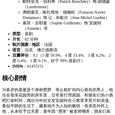
帕特里克・伯利奇（Patrick Bouchitey）饰 朗德蒙
（Landremont）
弗朗索瓦 - 格扎维埃・德梅松（François-Xavier
Demaison）饰 让 - 米歇尔（Jean-Michel Gardini）
索菲・吉耶曼（Sophie Guillemin）饰 安妮特
（Annette）等
类型
：喜剧
片长
：82 分钟
制片国家 / 地区
：法国
语言
：法语、佛兰德斯语
豆瓣评分
：9.1（5 星 59.9%、4 星 33.4%、3 星 6.2%、2
星 0.4%、1 星 0.1%，好于 99% 喜剧片）
IMDb
：tt1455151
核心剧情
50多岁的基曼是个身材肥胖、举止粗犷却内心善良的男人，他
住在母亲花园旁的房车里，日常靠打理菜园、和朋友们泡小酒
吧打发时间，偶尔与年轻女友安妮特在小窝里享受片刻浪漫。
看似平静的生活下，藏着他不为人知的脆弱：母亲意外怀上
他，从未给予过关爱；童年因 “愚笨” 被老师嘲弄；朋友们虽