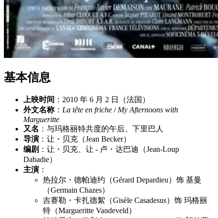
基本信息
上映时间
：2010 年 6 月 2 日（法国）
外文名称
：
La tête en friche
/
My Afternoons with
Margueritte
又名
：与玛格丽特共度的午后、下里巴人
导演
：让・贝克（Jean Becker）
编剧
：让・贝克、让 - 卢・达巴迪（Jean-Loup
Dabadie）
主演
：
热拉尔・德帕迪约（Gérard Depardieu）饰 基曼
（Germain Chazes）
吉赛勒・卡扎德絮（Gisèle Casadesus）饰 玛格丽
特（Margueritte Vandeveld）