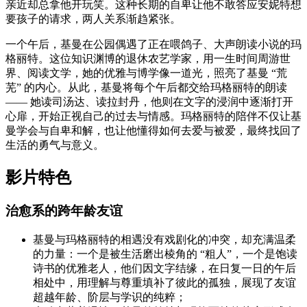
亲近却总拿他开玩笑。这种长期的自卑让他不敢答应安妮特想
要孩子的请求，两人关系渐趋紧张。
一个午后，基曼在公园偶遇了正在喂鸽子、大声朗读小说的玛
格丽特。这位知识渊博的退休农艺学家，用一生时间周游世
界、阅读文学，她的优雅与博学像一道光，照亮了基曼 “荒
芜” 的内心。从此，基曼将每个午后都交给玛格丽特的朗读
—— 她读司汤达、读拉封丹，他则在文字的浸润中逐渐打开
心扉，开始正视自己的过去与情感。玛格丽特的陪伴不仅让基
曼学会与自卑和解，也让他懂得如何去爱与被爱，最终找回了
生活的勇气与意义。
影片特色
治愈系的跨年龄友谊
基曼与玛格丽特的相遇没有戏剧化的冲突，却充满温柔
的力量：一个是被生活磨出棱角的 “粗人”，一个是饱读
诗书的优雅老人，他们因文字结缘，在日复一日的午后
相处中，用理解与尊重填补了彼此的孤独，展现了友谊
超越年龄、阶层与学识的纯粹；