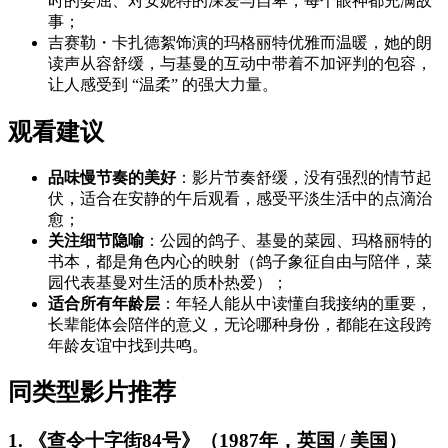
时的委屈、对安妮特的深爱与自卑，每个眼神都充满故
事；
吉赛勒・卡扎德絮饰演的玛格丽特优雅而温暖，她的朗
读声从容舒缓，与基曼的互动中带着不加评判的包容，
让人感受到 “温柔” 的强大力量。
观看建议
品味慢节奏的美好
：影片节奏舒缓，没有强烈的情节起
伏，适合在安静的午后观看，感受平淡生活中的点滴治
愈；
关注细节隐喻
：公园的鸽子、基曼的菜园、玛格丽特的
书本，都是角色内心的映射（鸽子象征自由与陪伴，菜
园代表基曼对生活的质朴热爱）；
适合所有年龄层
：年轻人能从中读懂自我接纳的重要，
长辈能体会陪伴的意义，无论哪种身份，都能在这段跨
年龄友谊中找到共鸣。
同类型影片推荐
1. 《查令十字街84号》（1987年，英国 / 美国）