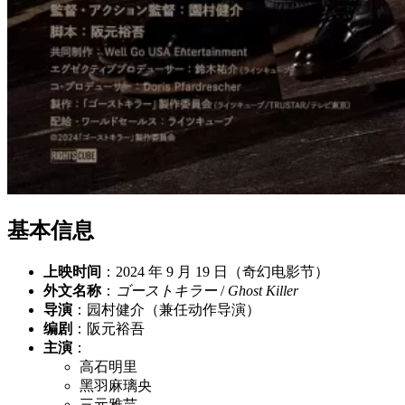
基本信息
上映时间
：2024 年 9 月 19 日（奇幻电影节）
外文名称
：
ゴーストキラー
/
Ghost Killer
导演
：园村健介（兼任动作导演）
编剧
：阪元裕吾
主演
：
高石明里
黑羽麻璃央
三元雅芸