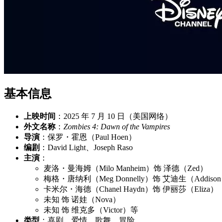
基本信息
上映时间
：2025 年 7 月 10 日（美国网络）
外文名称
：
Zombies 4: Dawn of the Vampires
导演
：保罗・霍恩（Paul Hoen）
编剧
：David Light、Joseph Raso
主演
：
麦洛・曼海姆（Milo Manheim）饰 泽德（Zed）
梅格・唐纳利（Meg Donnelly）饰 艾迪生（Addiso
卡米尔・海德（Chanel Haydn）饰 伊丽莎（Eliza）
未知 饰 诺娃（Nova）
未知 饰 维克多（Victor）等
类型
：喜剧、爱情、歌舞、冒险