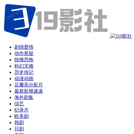
剧情爱情
动作悬疑
惊悚恐怖
科幻灾难
历史传记
动漫动画
豆瓣高分影片
最新影视速递
海外剧集
综艺
纪录片
欧美剧
韩剧
日剧