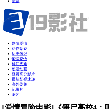
泰剧
剧情爱情
动作悬疑
历史传记
惊悚恐怖
科幻灾难
动漫动画
豆瓣高分影片
最新影视速递
海外剧集
纪录片
综艺
[爱情冒险电影]《僵尸高校4：