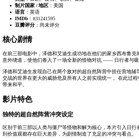
制片国家 / 地区
：美国
语言
：英语
IMDb
：tt31241595
豆瓣评分
：尚未评分
核心剧情
在前三部电影中，泽德和艾迪生成功地在他们的家乡西布鲁克
意外绕道，使他们卷入了一场全新的怪物对抗 —— 日行者与
泽德和艾迪生发现自己在两个敌对的超自然阵营中担任营地辅
交战的世界在更大的威胁危及所有人之前实现统一 。在此过
带来和平。
影片特色
独特的超自然阵营冲突设定
区别于前三部以人类与僵尸等怪物和解为核心，本片引入日行者与
到价值观都存在巨大差异，为剧情制造了充足的冲突与看点。