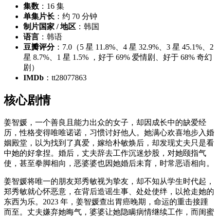
集数
：16 集
单集片长
：约 70 分钟
制片国家 / 地区
：韩国
语言
：韩语
豆瓣评分
：7.0（5 星 11.8%、4 星 32.9%、3 星 45.1%、2
星 8.7%、1 星 1.5% ，好于 69% 爱情剧、好于 68% 奇幻
剧）
IMDb
：tt28077863
核心剧情
姜智媛，一个善良且能力出众的女子，却因成长中的缺爱经
历，性格变得唯唯诺诺，习惯讨好他人。她满心欢喜地步入婚
姻殿堂，以为找到了真爱，嫁给朴敏焕后，却发现丈夫只是看
中她的好拿捏。婚后，丈夫辞去工作沉迷炒股，对她颐指气
使，甚至拳脚相向，恶婆婆也因她婚后未育，时常恶语相向。
姜智媛将唯一的朋友郑秀敏视为挚友，却不知从学生时代起，
郑秀敏就心怀恶意，在背后造谣生事、处处使绊，以抢走她的
东西为乐。2023 年，姜智媛查出胃癌晚期，命运的重击接踵
而至。丈夫嫌弃她晦气，婆婆让她隐瞒病情继续工作，而闺蜜