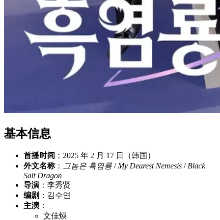
基本信息
首播时间
：2025 年 2 月 17 日（韩国）
外文名称
：
그놈은 흑염룡
/
My Dearest Nemesis
/
Black
Salt Dragon
导演
：李秀贤
编剧
：김수연
主演
：
文佳煐