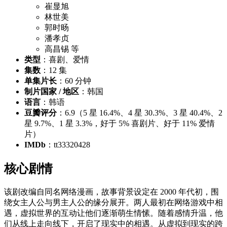
崔显旭
林世美
郭时旸
潘孝贞
高昌锡 等
类型
：喜剧、爱情
集数
：12 集
单集片长
：60 分钟
制片国家 / 地区
：韩国
语言
：韩语
豆瓣评分
：6.9（5 星 16.4%、4 星 30.3%、3 星 40.4%、2
星 9.7%、1 星 3.3%，好于 5% 喜剧片、好于 11% 爱情
片）
IMDb
：tt33320428
核心剧情
该剧改编自同名网络漫画，故事背景设定在 2000 年代初，围
绕女主人公与男主人公的缘分展开。两人最初在网络游戏中相
遇，虚拟世界的互动让他们逐渐萌生情愫。随着感情升温，他
们从线上走向线下，开启了现实中的相遇。从虚拟到现实的跨