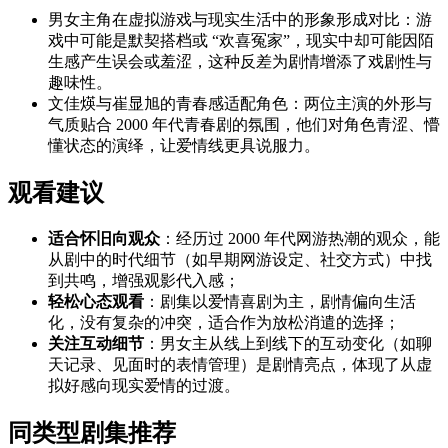
男女主角在虚拟游戏与现实生活中的形象形成对比：游
戏中可能是默契搭档或 “欢喜冤家”，现实中却可能因陌
生感产生误会或羞涩，这种反差为剧情增添了戏剧性与
趣味性。
文佳煐与崔显旭的青春感适配角色：两位主演的外形与
气质贴合 2000 年代青春剧的氛围，他们对角色青涩、懵
懂状态的演绎，让爱情线更具说服力。
观看建议
适合怀旧向观众
：经历过 2000 年代网游热潮的观众，能
从剧中的时代细节（如早期网游设定、社交方式）中找
到共鸣，增强观影代入感；
轻松心态观看
：剧集以爱情喜剧为主，剧情偏向生活
化，没有复杂的冲突，适合作为放松消遣的选择；
关注互动细节
：男女主从线上到线下的互动变化（如聊
天记录、见面时的表情管理）是剧情亮点，体现了从虚
拟好感向现实爱情的过渡。
同类型剧集推荐