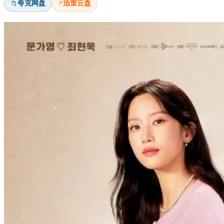
⚡
夸克网盘
迅雷云盘
📁