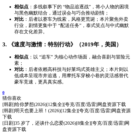
相似点
：多线叙事下的 “物品追逐战”，将小人物的困境
与黑色幽默结合，通过误会与巧合推动剧情；
对比
：后者以赛车为线索，风格更荒诞；本片聚焦外卖
行业，剧情更集中于 “配送任务”，泰式笑点与中式幽默
存在文化差异。
3. 《速度与激情：特别行动》（2019年，美国）
相似点
：以 “追车” 为核心动作场面，融合喜剧与冒险元
素；
对比
：后者依赖高科技与好莱坞式英雄主义；本片则以
低成本呈现市井追逃，用摩托车穿梭小巷的灵活感替代
豪车竞速，更具真实感。
0
猜你喜欢
[韩剧]给你梦想(2026)[12集全][夸克/百度/迅雷]网盘资源下载
[韩剧]明天也要上班！(2026)[12集全][夸克/百度/迅雷]网盘资源
下载
[日剧]35 岁了，还谈什么恋爱(2026)[8集全][夸克/百度/迅雷]网
盘资源下载