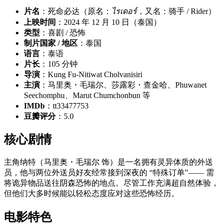
片名
：死命必达（原名：
ไรเดอร์
，又名：骑手 / Rider）
上映时间
：2024 年 12 月 10 日（泰国）
类型
：喜剧 / 恐怖
制片国家 / 地区
：泰国
语言
：泰语
片长
：105 分钟
导演
：Kung Fu-Nitiwat Cholvanisiri
主演
：马里奥・毛瑞尔、莎露彩・查金哈、Phuwanet
Seechomphu、Marut Chumchonbun 等
IMDb
：tt33477753
豆瓣评分
：5.0
核心剧情
主角纳特（马里奥・毛瑞尔 饰）是一名拥有灵异体质的外送
员，他与两位外送员好友经常接到深夜的 “特殊订单”—— 需
将诡异物品送往阴森恐怖的地点。尽管工作充满超自然体验，
但他们大多时候能以轻松态度应对这些恐怖经历。
电影特色