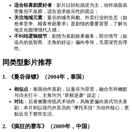
适合轻喜剧爱好者
：影片以轻松搞笑为主，动作场面虽
密集但不血腥，适合追求娱乐性的观众；
关注地域元素
：曼谷的城市风貌、外卖行业的生态（如
抢单竞争、顾客奇葩要求）是剧情的重要背景，了解当
地文化能增强代入感；
不纠结逻辑细节
：剧情为喜剧效果服务，部分情节（如
追兵的低智商、主角的好运）偏向夸张，无需深究合理
性。
同类型影片推荐
1. 《曼谷保镖》（2004年，泰国）
相似点
：泰国动作喜剧，以曼谷为背景，融合市井幽默
与功夫打斗，主角均为 “草根逆袭” 设定；
对比
：后者侧重传统武术动作，风格更偏向港式功夫喜
剧；本片则以现代外卖员的 “摩托车技” 为动作核心，更
贴近当下都市生活。
2. 《疯狂的赛车》（2009年，中国）