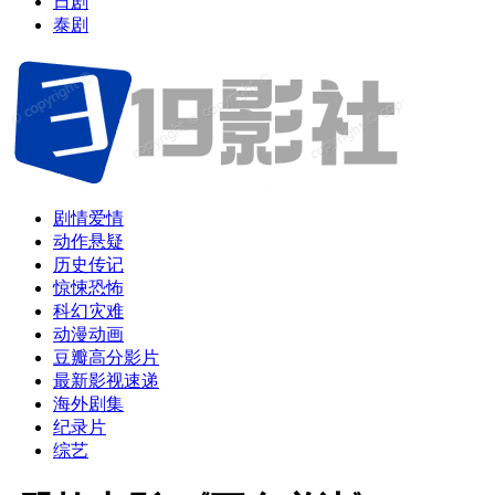
日剧
泰剧
剧情爱情
动作悬疑
历史传记
惊悚恐怖
科幻灾难
动漫动画
豆瓣高分影片
最新影视速递
海外剧集
纪录片
综艺