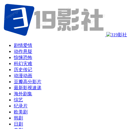
剧情爱情
动作悬疑
惊悚恐怖
科幻灾难
历史传记
动漫动画
豆瓣高分影片
最新影视速递
海外剧集
综艺
纪录片
欧美剧
韩剧
日剧