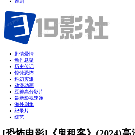
泰剧
剧情爱情
动作悬疑
历史传记
惊悚恐怖
科幻灾难
动漫动画
豆瓣高分影片
最新影视速递
海外剧集
纪录片
综艺
[恐怖电影]《鬼租客》(2024