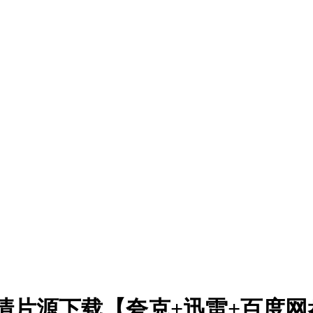
)高清片源下载【夸克+迅雷+百度网盘