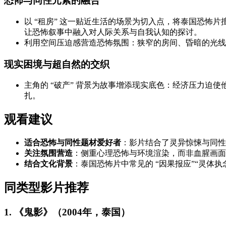
恐怖与同性元素的融合
以 “租房” 这一贴近生活的场景为切入点，将泰国恐
让恐怖叙事中融入对人际关系与自我认知的探讨。
利用空间压迫感营造恐怖氛围：狭窄的房间、昏暗的光线
现实困境与超自然的交织
主角的 “破产” 背景为故事增添现实底色：经济压力
扎。
观看建议
适合恐怖与同性题材爱好者
：影片结合了灵异惊悚与同性
关注氛围营造
：侧重心理恐怖与环境渲染，而非血腥画面，
结合文化背景
：泰国恐怖片中常见的 “因果报应”“灵体
同类型影片推荐
1. 《鬼影》（2004年，泰国）