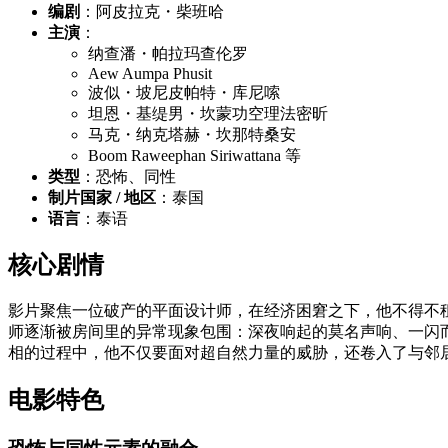
编剧
：阿皮拉克・柴班哈
主演
：
纳查潘・帕拉玛查伦罗
Aew Aumpa Phusit
波似・坡尼皮帕特・库尼嗦
坦恩・基缇男・坎蒙功空理法密昕
马克・纳克塔赫・坎那特桑安
Boom Raweephan Siriwattana 等
类型
：恐怖、同性
制片国家 / 地区
：泰国
语言
：泰语
核心剧情
影片聚焦一位破产的平面设计师，在经济困窘之下，他不得不租
师逐渐被房间里的异常现象包围：深夜响起的莫名声响、一闪
相的过程中，他不仅要面对超自然力量的威胁，还卷入了与邻
电影特色