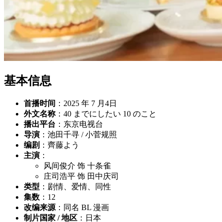
基本信息
首播时间
：2025 年 7 月4日
外文名称
：40 までにしたい 10 のこと
播出平台
：东京电视台
导演
：池田千寻 / 小菅规照
编剧
：齊藤よう
主演
：
风间俊介 饰 十条雀
庄司浩平 饰 田中庆司
类型
：剧情、爱情、同性
集数
：12
改编来源
：同名 BL 漫画
制片国家 / 地区
：日本