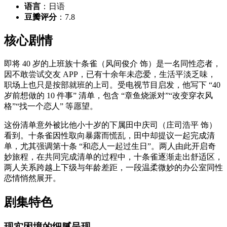
语言
：日语
豆瓣评分
：7.8
核心剧情
即将 40 岁的上班族十条雀（风间俊介 饰）是一名同性恋者，
因不敢尝试交友 APP，已有十余年未恋爱，生活平淡乏味，
职场上也只是按部就班的上司。受电视节目启发，他写下 “40
岁前想做的 10 件事” 清单，包含 “章鱼烧派对”“改变穿衣风
格”“找一个恋人” 等愿望。
这份清单意外被比他小十岁的下属田中庆司（庄司浩平 饰）
看到。十条雀因性取向暴露而慌乱，田中却提议一起完成清
单，尤其强调第十条 “和恋人一起过生日”。两人由此开启奇
妙旅程，在共同完成清单的过程中，十条雀逐渐走出舒适区，
两人关系跨越上下级与年龄差距，一段温柔微妙的办公室同性
恋情悄然展开。
剧集特色
现实困境的细腻呈现