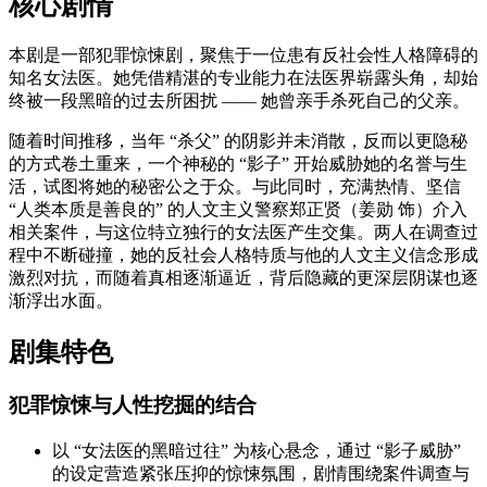
核心剧情
本剧是一部犯罪惊悚剧，聚焦于一位患有反社会性人格障碍的
知名女法医。她凭借精湛的专业能力在法医界崭露头角，却始
终被一段黑暗的过去所困扰 —— 她曾亲手杀死自己的父亲。
随着时间推移，当年 “杀父” 的阴影并未消散，反而以更隐秘
的方式卷土重来，一个神秘的 “影子” 开始威胁她的名誉与生
活，试图将她的秘密公之于众。与此同时，充满热情、坚信
“人类本质是善良的” 的人文主义警察郑正贤（姜勋 饰）介入
相关案件，与这位特立独行的女法医产生交集。两人在调查过
程中不断碰撞，她的反社会人格特质与他的人文主义信念形成
激烈对抗，而随着真相逐渐逼近，背后隐藏的更深层阴谋也逐
渐浮出水面。
剧集特色
犯罪惊悚与人性挖掘的结合
以 “女法医的黑暗过往” 为核心悬念，通过 “影子威胁”
的设定营造紧张压抑的惊悚氛围，剧情围绕案件调查与