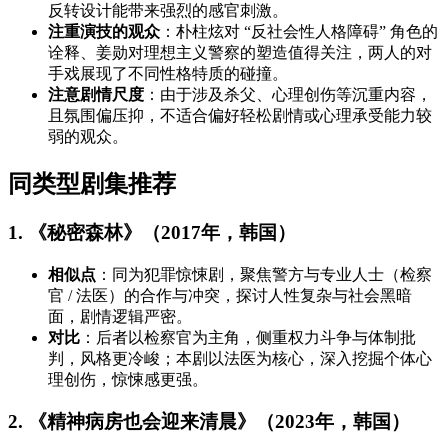
反转设计能带来强烈的感官刺激。
注重演技的观众
：朴柱炫对 “反社会性人格障碍” 角色的
诠释、姜勋对理想主义警察的塑造值得关注，两人的对
手戏展现了不同性格特质的碰撞。
注意剧情尺度
：由于涉及杀父、心理创伤等沉重内容，
且氛围偏压抑，不适合偏好轻松剧情或心理承受能力较
弱的观众。
同类型剧集推荐
1. 《秘密森林》（2017年，韩国）
相似点
：同为犯罪惊悚剧，聚焦警方与专业人士（检察
官 / 法医）的合作与冲突，探讨人性复杂与社会黑暗
面，剧情逻辑严密。
对比
：后者以检察官为主角，侧重权力斗争与体制批
判，风格更冷峻；本剧以法医为核心，深入挖掘个体心
理创伤，惊悚感更强。
2. 《精神病房也会迎来清晨》（2023年，韩国）