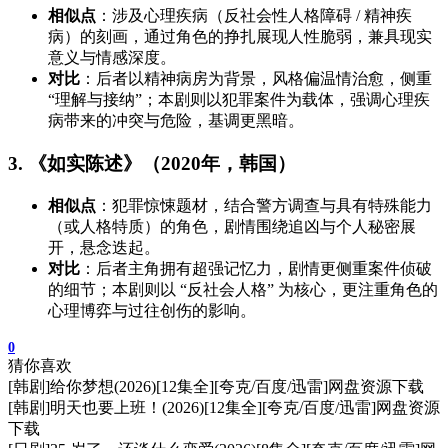
相似点
：涉及心理疾病（反社会性人格障碍 / 精神疾
病）的刻画，通过角色的挣扎展现人性脆弱，兼具现实
意义与情感深度。
对比
：后者以精神病房为背景，风格偏温情治愈，侧重
“理解与接纳”；本剧则以犯罪案件为载体，强调心理疾
病带来的冲突与危险，基调更黑暗。
3. 《如实陈述》（2020年，韩国）
相似点
：犯罪惊悚题材，结合警方调查与具有特殊能力
（或人格特质）的角色，剧情围绕追凶与个人秘密展
开，悬念迭起。
对比
：后者主角拥有超强记忆力，剧情更侧重案件侦破
的细节；本剧则以 “反社会人格” 为核心，更注重角色的
心理博弈与过往创伤的影响。
0
猜你喜欢
[韩剧]给你梦想(2026)[12集全][夸克/百度/迅雷]网盘资源下载
[韩剧]明天也要上班！(2026)[12集全][夸克/百度/迅雷]网盘资源
下载