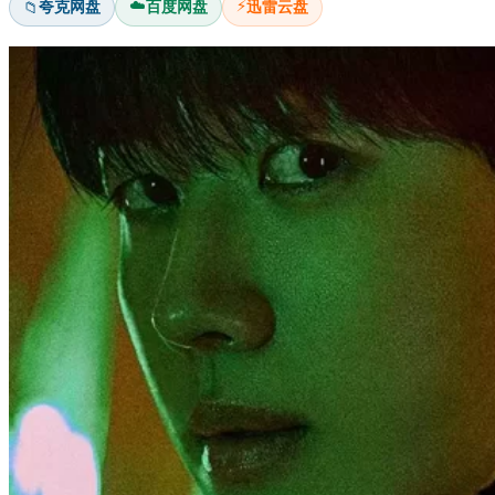
☁️
⚡
夸克网盘
百度网盘
迅雷云盘
📁