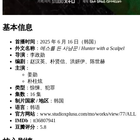
基本信息
首播时间
：2025 年 6 月 16 日（韩国）
外文名称
：
메스를 든 사냥꾼
/
Hunter with a Scalpel
导演
：李政勋
编剧
：赵汉英、朴贤信、洪妍伊、陈世赫
主演
：
姜勋
朴柱炫
类型
：惊悚、犯罪
集数
：16 集
制片国家 / 地区
：韩国
语言
：韩语
官方网站
：www.studioxplusu.com/mo/works/view/77/ALL
IMDb
：tt36807941
豆瓣评分
：5.8