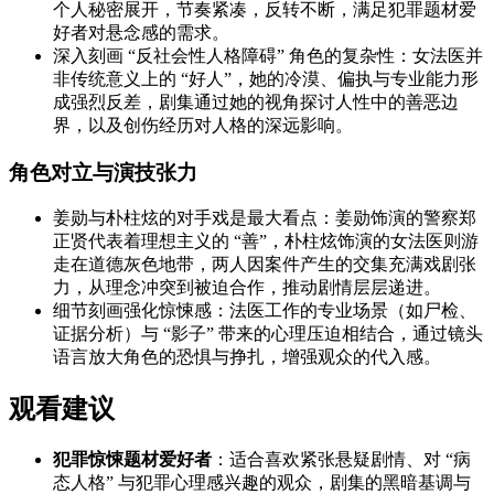
个人秘密展开，节奏紧凑，反转不断，满足犯罪题材爱
好者对悬念感的需求。
深入刻画 “反社会性人格障碍” 角色的复杂性：女法医并
非传统意义上的 “好人”，她的冷漠、偏执与专业能力形
成强烈反差，剧集通过她的视角探讨人性中的善恶边
界，以及创伤经历对人格的深远影响。
角色对立与演技张力
姜勋与朴柱炫的对手戏是最大看点：姜勋饰演的警察郑
正贤代表着理想主义的 “善”，朴柱炫饰演的女法医则游
走在道德灰色地带，两人因案件产生的交集充满戏剧张
力，从理念冲突到被迫合作，推动剧情层层递进。
细节刻画强化惊悚感：法医工作的专业场景（如尸检、
证据分析）与 “影子” 带来的心理压迫相结合，通过镜头
语言放大角色的恐惧与挣扎，增强观众的代入感。
观看建议
犯罪惊悚题材爱好者
：适合喜欢紧张悬疑剧情、对 “病
态人格” 与犯罪心理感兴趣的观众，剧集的黑暗基调与