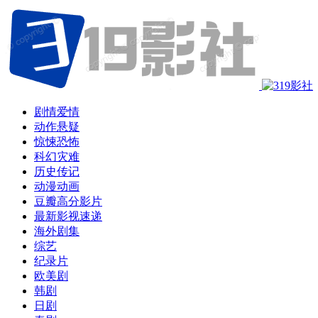
剧情爱情
动作悬疑
惊悚恐怖
科幻灾难
历史传记
动漫动画
豆瓣高分影片
最新影视速递
海外剧集
综艺
纪录片
欧美剧
韩剧
日剧