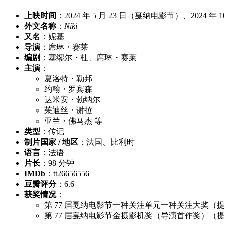
上映时间
：2024 年 5 月 23 日（戛纳电影节）、2024 年 
外文名称
：
Niki
又名
：妮基
导演
：席琳・赛莱
编剧
：塞缪尔・杜、席琳・赛莱
主演
：
夏洛特・勒邦
约翰・罗宾森
达米安・勃纳尔
茱迪丝・谢拉
亚兰・佛马杰 等
类型
：传记
制片国家 / 地区
：法国、比利时
语言
：法语
片长
：98 分钟
IMDb
：tt26656556
豆瓣评分
：6.6
获奖情况
：
第 77 届戛纳电影节一种关注单元一种关注大奖（
第 77 届戛纳电影节金摄影机奖（导演首作奖）（