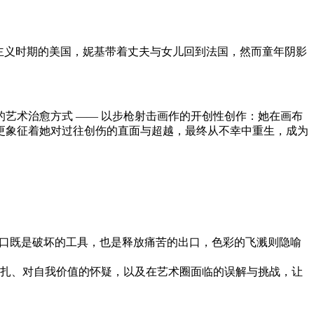
逃离麦卡锡主义时期的美国，妮基带着丈夫与女儿回到法国，然而童年阴影
艺术治愈方式 —— 以步枪射击画作的开创性创作：她在画布
更象征着她对过往创伤的直面与超越，最终从不幸中重生，成为
 枪口既是破坏的工具，也是释放痛苦的出口，色彩的飞溅则隐喻
扎、对自我价值的怀疑，以及在艺术圈面临的误解与挑战，让