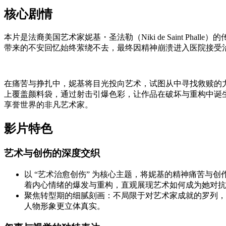
核心剧情
本片是法裔美国艺术家妮基・圣法勒（Niki de Saint P
带来的不安回忆始终萦绕不去，最终因精神崩溃进入医院接受
在痛苦与挣扎中，妮基将目光投向艺术，试图从中寻找救赎的力
上覆盖颜料袋，通过射击引爆色彩，让作品在破坏与重构中诞
享誉世界的非凡艺术家。
影片特色
艺术与创伤的深度交织
以 “艺术治愈创伤” 为核心主题，将妮基的精神痛苦与
着内心情绪的爆发与重构，直观展现艺术如何成为她对抗
聚焦转型期的细腻刻画：不局限于对艺术家成就的罗列，
人物形象更立体真实。