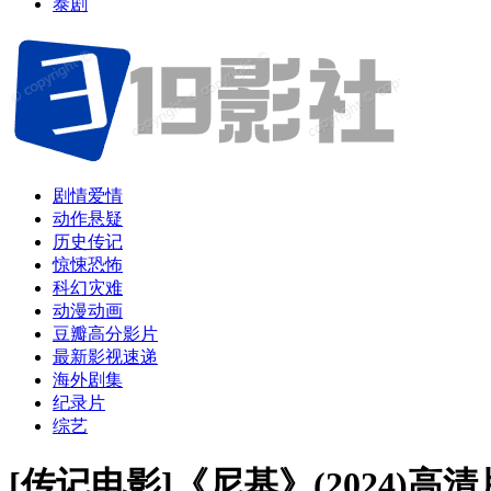
泰剧
剧情爱情
动作悬疑
历史传记
惊悚恐怖
科幻灾难
动漫动画
豆瓣高分影片
最新影视速递
海外剧集
纪录片
综艺
[传记电影]《尼基》(2024)高