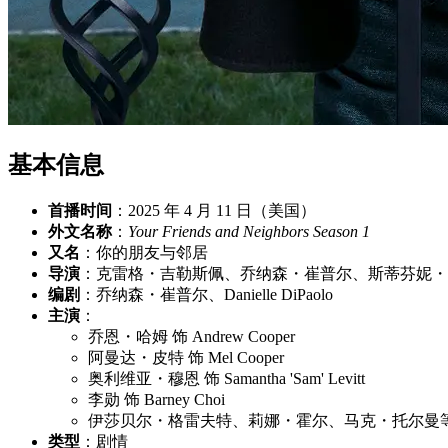
基本信息
首播时间
：2025 年 4 月 11 日（美国）
外文名称
：
Your Friends and Neighbors Season 1
又名
：你的朋友与邻居
导演
：克雷格・吉勒斯佩、乔纳森・崔普尔、斯蒂芬妮・
编剧
：乔纳森・崔普尔、Danielle DiPaolo
主演
：
乔恩・哈姆 饰 Andrew Cooper
阿曼达・皮特 饰 Mel Cooper
奥利维亚・穆恩 饰 Samantha 'Sam' Levitt
李勋 饰 Barney Choi
伊莎贝尔・格雷夫特、莉娜・霍尔、马克・托尔曼
类型
：剧情