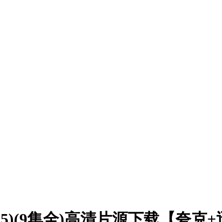
25)(9集全)高清片源下载【夸克+