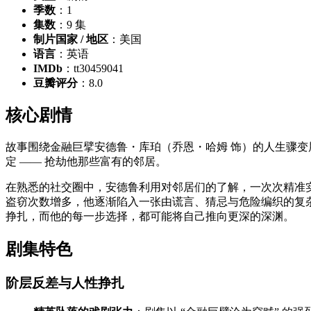
季数
：1
集数
：9 集
制片国家 / 地区
：美国
语言
：英语
IMDb
：tt30459041
豆瓣评分
：8.0
核心剧情
故事围绕金融巨擘安德鲁・库珀（乔恩・哈姆 饰）的人生骤
定 —— 抢劫他那些富有的邻居。
在熟悉的社交圈中，安德鲁利用对邻居们的了解，一次次精准
盗窃次数增多，他逐渐陷入一张由谎言、猜忌与危险编织的复
挣扎，而他的每一步选择，都可能将自己推向更深的深渊。
剧集特色
阶层反差与人性挣扎