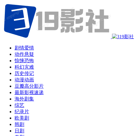
剧情爱情
动作悬疑
惊悚恐怖
科幻灾难
历史传记
动漫动画
豆瓣高分影片
最新影视速递
海外剧集
综艺
纪录片
欧美剧
韩剧
日剧