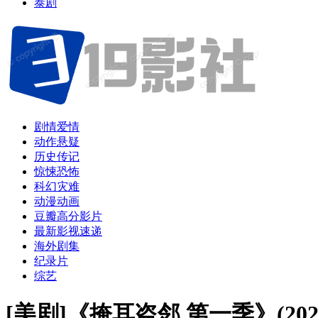
泰剧
剧情爱情
动作悬疑
历史传记
惊悚恐怖
科幻灾难
动漫动画
豆瓣高分影片
最新影视速递
海外剧集
纪录片
综艺
[美剧]《掩耳盗邻 第一季》(20