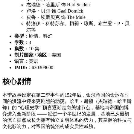
杰瑞德・哈里斯 饰 Hari Seldon
卢洛・贝尔 饰 Gaal Dornick
皮鲁・埃斯贝克 饰 The Mule
特洛伊・科特苏尔、切莉・琼斯、布兰登・P・贝
尔等
类型
：剧情、科幻
季数
：3
集数
：10 集
制片国家 / 地区
：美国
语言
：英语
IMDb
：tt30309600
核心剧情
本季故事设定在第二季事件的152年后，银河帝国的命运在时
间的洪流中迎来更剧烈的动荡。哈里・谢顿（杰瑞德・哈里斯
饰）的 “心理史学” 预言逐渐走向关键节点，基地与帝国的博
弈进入全新阶段 —— 经过一个半世纪的发展，基地已从最初
的流亡据点成长为拥有独立文明体系的势力，其掌握的科技与
文化影响力，对帝国的统治构成实质性威胁。