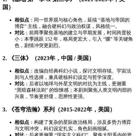
国）
相似点
：同一世界观与核心角色，延续 “基地与帝国的
博弈” 主线，融合硬科幻与政治权谋，风格统一。
对比
：前两季聚焦基地的建立与早期发展，时间跨度较
小；本季跳跃 152 年，格局更宏大，引入 “骡” 等关键角
色，剧情冲突更剧烈。
2. 《三体》（2023年，中国 / 美国）
相似点
：改编自经典科幻小说，探讨文明存续、宇宙法
则与人性选择，兼具硬核科幻设定与哲学深度。
对比
：后者以地球与外星文明的对抗为主线，更侧重
“黑暗森林法则” 的惊悚感；本剧则聚焦人类文明内部的
兴衰，节奏更舒缓，思辨性更强。
3. 《苍穹浩瀚》系列（2015-2022年，美国）
相似点
：构建了复杂的星际政治格局，涉及多势力博弈
与文明冲突，科幻设定扎实，角色刻画细腻。
对比
：后者更侧重 “现实主义科幻”，聚焦太阳系内的资