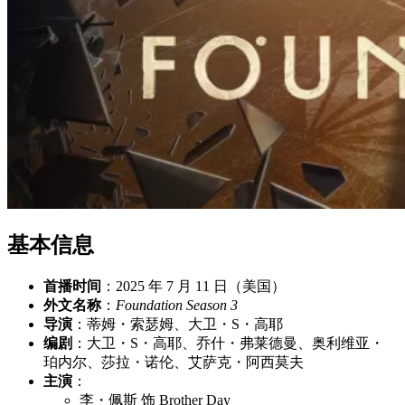
基本信息
首播时间
：2025 年 7 月 11 日（美国）
外文名称
：
Foundation Season 3
导演
：蒂姆・索瑟姆、大卫・S・高耶
编剧
：大卫・S・高耶、乔什・弗莱德曼、奥利维亚・
珀内尔、莎拉・诺伦、艾萨克・阿西莫夫
主演
：
李・佩斯 饰 Brother Day