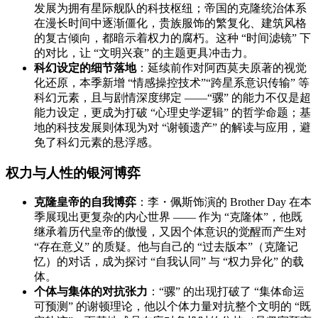
发展为拥有星际舰队的科技枢纽；帝国的克隆统治体系
在漫长时间中逐渐僵化，贵族服饰的繁复化、建筑风格
的复古倾向，都暗示着权力的腐朽。这种 “时间滤镜” 下
的对比，让 “文明兴衰” 的主题更具冲击力。
科幻设定的细节落地
：延续前作对阿西莫夫原著的视觉
化还原，本季新增 “情感操控技术”“跨星系意识传输” 等
科幻元素，且与剧情深度绑定 ——“骡” 的能力不仅是超
能力设定，更成为打破 “心理史学逻辑” 的哲学命题；基
地的科技发展则体现为对 “谢顿遗产” 的解读与应用，避
免了科幻元素的悬浮感。
权力与人性的银河博弈
克隆皇帝的自我博弈
：李・佩斯饰演的 Brother Day 在本
季展现出更复杂的内心世界 —— 作为 “克隆体”，他既
继承着历代皇帝的傲慢，又因个体意识的觉醒而产生对
“存在意义” 的质疑。他与自己的 “过去版本”（克隆记
忆）的对话，成为探讨 “自我认同” 与 “权力异化” 的载
体。
个体与集体的对抗张力
：“骡” 的出现打破了 “集体命运
可预测” 的谢顿理论，他以个体力量对抗整个文明的 “既