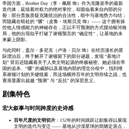
帝国方面，Brother Day（李・佩斯 饰）作为克隆皇帝的最新
迭代体，延续着对权力的绝对掌控，却面临着来自内部的分
裂：部分贵族质疑克隆统治的合法性，暗中与基地势力勾结；
而隐藏在暗处的 “骡”（皮鲁・埃斯贝克 饰）—— 这个拥有操
控他人情感能力的神秘存在，正以不可预测的方式搅动银河格
局，他的出现似乎打破了谢顿预言的 “确定性”，让基地的未
来蒙上阴影。
与此同时，盖尔・多尼克（卢洛・贝尔 饰）在经历漫长的星
际漂泊后，终于解开了谢顿留下的部分谜题，发现 “基地计
划” 背后还隐藏着关于人类文明起源的终极秘密。她必须在帝
国的追杀、“骡” 的威胁以及基地内部的理念分歧中，找到维
系谢顿计划的关键线索，而这场横跨百年的文明存续之战，也
逐渐显露出超越 “预测” 与 “反抗” 的深层意义。
剧集特色
宏大叙事与时间跨度的史诗感
百年尺度的文明切片
：152年的时间跳跃让剧集得以展现
文明的迭代与变迁 —— 基地从沙漠星球的简陋定居点，