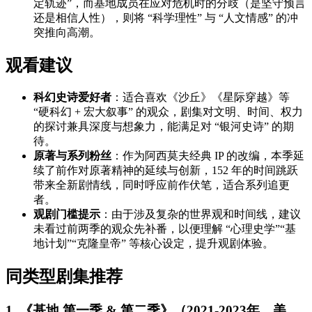
定轨迹”，而基地成员在应对危机时的分歧（是坚守预言
还是相信人性），则将 “科学理性” 与 “人文情感” 的冲
突推向高潮。
观看建议
科幻史诗爱好者
：适合喜欢《沙丘》《星际穿越》等
“硬科幻 + 宏大叙事” 的观众，剧集对文明、时间、权力
的探讨兼具深度与想象力，能满足对 “银河史诗” 的期
待。
原著与系列粉丝
：作为阿西莫夫经典 IP 的改编，本季延
续了前作对原著精神的延续与创新，152 年的时间跳跃
带来全新剧情线，同时呼应前作伏笔，适合系列追更
者。
观剧门槛提示
：由于涉及复杂的世界观和时间线，建议
未看过前两季的观众先补番，以便理解 “心理史学”“基
地计划”“克隆皇帝” 等核心设定，提升观剧体验。
同类型剧集推荐
1. 《基地 第一季 & 第二季》（2021-2023年，美