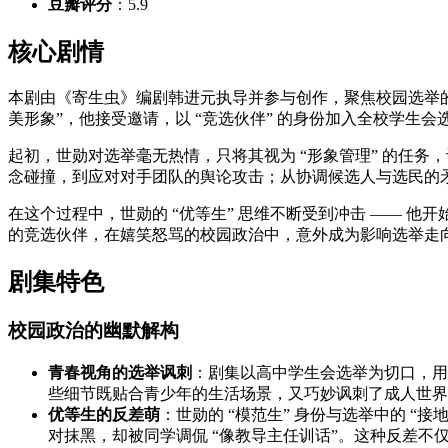
豆瓣评分
：5.9
核心剧情
本剧由《寄生虫》编剧韩进元执导并参与创作，聚焦校园选举的
美形象”，他接受邀请，以 “竞选伙伴” 的身份加入全校学生会
起初，世勋对选举毫无热情，只将其视为 “形象管理” 的任
念碰撞，到应对对手团队的舆论攻击；从协调候选人与选民的矛
在这个过程中，世勋的 “优等生” 思维不断受到冲击 —— 他开始
的竞选伙伴，在嬉笑怒骂的校园政治中，意外成为影响选举走向
剧集特色
校园政治的幽默解构
青春视角的选举讽刺
：剧集以高中学生会选举为切口，用轻
些细节既贴合青少年的生活场景，又巧妙讽刺了成人世界政
优等生的反差萌
：世勋的 “模范生” 身份与选举中的 “
对抹黑，却被同学调侃 “像教导主任训话”。这种反差不仅制