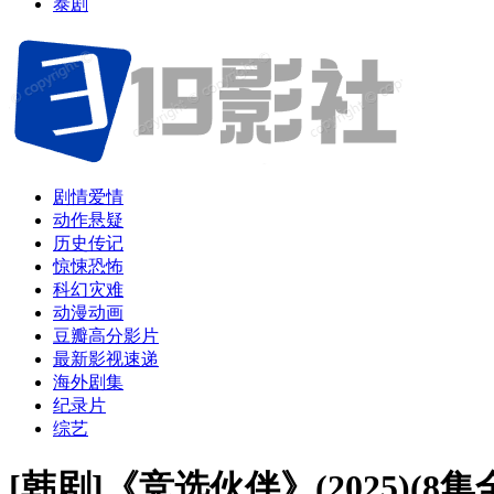
泰剧
剧情爱情
动作悬疑
历史传记
惊悚恐怖
科幻灾难
动漫动画
豆瓣高分影片
最新影视速递
海外剧集
纪录片
综艺
[韩剧]《竞选伙伴》(2025)(