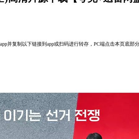
pp并复制以下链接到app或扫码进行转存，PC端点击本页底部