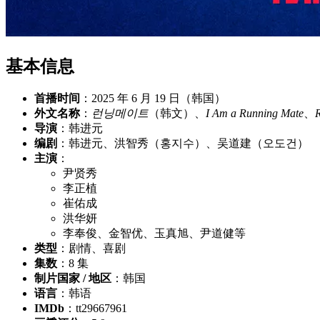
基本信息
首播时间
：2025 年 6 月 19 日（韩国）
外文名称
：
런닝메이트
（韩文）、
I Am a Running Mate
、
导演
：韩进元
编剧
：韩进元、洪智秀（홍지수）、吴道建（오도건）
主演
：
尹贤秀
李正植
崔佑成
洪华妍
李奉俊、金智优、玉真旭、尹道健等
类型
：剧情、喜剧
集数
：8 集
制片国家 / 地区
：韩国
语言
：韩语
IMDb
：tt29667961