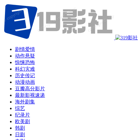
剧情爱情
动作悬疑
惊悚恐怖
科幻灾难
历史传记
动漫动画
豆瓣高分影片
最新影视速递
海外剧集
综艺
纪录片
欧美剧
韩剧
日剧