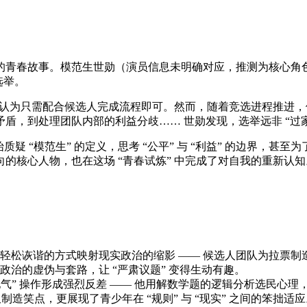
青春故事。模范生世勋（演员信息未明确对应，推测为核心角色）
选举。
务，认为只需配合候选人完成流程即可。然而，随着竞选进程推进
盾，到处理团队内部的利益分歧…… 世勋发现，选举远非 “过
质疑 “模范生” 的定义，思考 “公平” 与 “利益” 的边界，
的核心人物，也在这场 “青春试炼” 中完成了对自我的重新认知
松诙谐的方式映射现实政治的缩影 —— 候选人团队为拉票制造 
治的虚伪与套路，让 “严肃议题” 变得生动有趣。
接地气” 操作形成强烈反差 —— 他用解数学题的逻辑分析选民心
造笑点，更展现了青少年在 “规则” 与 “现实” 之间的笨拙适应