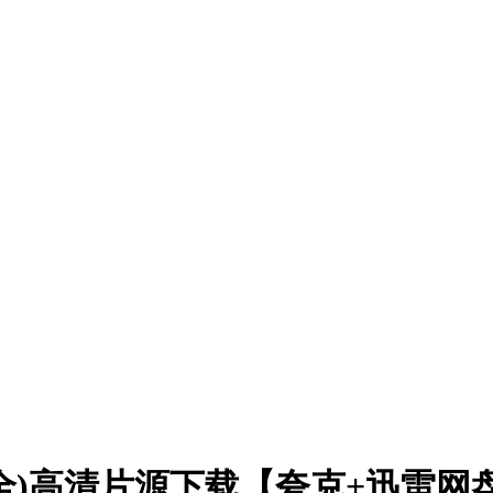
8集全)高清片源下载【夸克+迅雷网盘