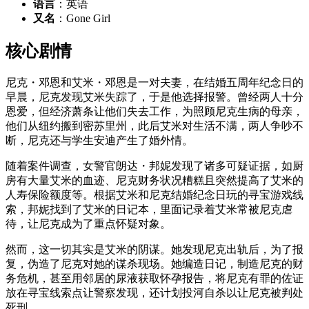
语言
：英语
又名
：Gone Girl
核心剧情
尼克・邓恩和艾米・邓恩是一对夫妻，在结婚五周年纪念日的
早晨，尼克发现艾米失踪了，于是他选择报警。曾经两人十分
恩爱，但经济萧条让他们失去工作，为照顾尼克生病的母亲，
他们从纽约搬到密苏里州，此后艾米对生活不满，两人争吵不
断，尼克还与学生安迪产生了婚外情。
随着案件调查，女警官朗达・邦妮发现了诸多可疑证据，如厨
房有大量艾米的血迹、尼克财务状况糟糕且突然提高了艾米的
人寿保险额度等。根据艾米和尼克结婚纪念日玩的寻宝游戏线
索，邦妮找到了艾米的日记本，里面记录着艾米常被尼克虐
待，让尼克成为了重点怀疑对象。
然而，这一切其实是艾米的阴谋。她发现尼克出轨后，为了报
复，伪造了尼克对她的谋杀现场。她编造日记，制造尼克的财
务危机，甚至用邻居的尿液获取怀孕报告，将尼克有罪的佐证
放在寻宝线索点让警察发现，还计划投河自杀以让尼克被判处
死刑。