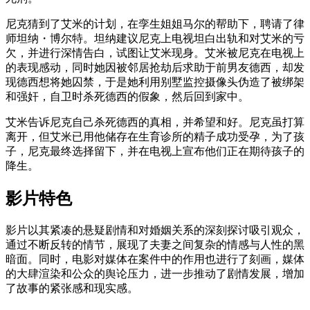
尼克猜到了艾米的计划，在孪生姐姐马尔的帮助下，聘请了律
师坦纳・博尔特。坦纳建议尼克上电视坦白出轨和对艾米的亏
欠，并进行深情告白，试图让艾米现身。艾米被尼克在电视上
的表现感动，同时她因被邻居抢劫后求助于前男友德西，却发
现德西想将她囚禁，于是她利用别墅监控摄像头伪造了被绑架
和强奸，自卫时杀死德西的假象，然后回到家中。
艾米告诉尼克自己杀死德西的真相，并希望和好。尼克虽打算
离开，但艾米已用他储存在生育诊所的精子成功受孕，为了孩
子，尼克最终选择留下，并在电视上宣布他们正在期待孩子的
降生。
影片特色
影片以其紧凑的悬疑剧情和对婚姻关系的深刻探讨吸引观众，
通过不断反转的情节，展现了夫妻之间复杂的情感与人性的黑
暗面。同时，电影对媒体在案件中的作用也进行了刻画，媒体
的大肆渲染和公众的舆论压力，进一步推动了剧情发展，增加
了故事的紧张感和现实感。