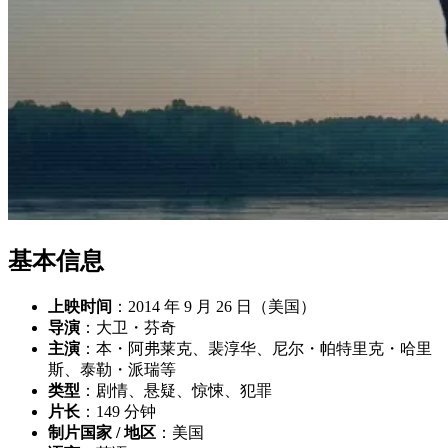
基本信息
上映时间
：2014 年 9 月 26 日（美国）
导演
：大卫・芬奇
主演
：本・阿弗莱克、裴淳华、尼尔・帕特里克・哈里
斯、泰勒・派瑞等
类型
：剧情、悬疑、惊悚、犯罪
片长
：149 分钟
制片国家 / 地区
：美国