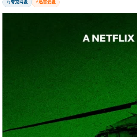
⚡
夸克网盘
迅雷云盘
📁