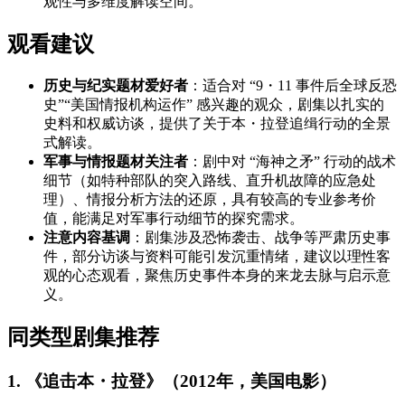
观性与多维度解读空间。
观看建议
历史与纪实题材爱好者
：适合对 “9・11 事件后全球反恐
史”“美国情报机构运作” 感兴趣的观众，剧集以扎实的
史料和权威访谈，提供了关于本・拉登追缉行动的全景
式解读。
军事与情报题材关注者
：剧中对 “海神之矛” 行动的战术
细节（如特种部队的突入路线、直升机故障的应急处
理）、情报分析方法的还原，具有较高的专业参考价
值，能满足对军事行动细节的探究需求。
注意内容基调
：剧集涉及恐怖袭击、战争等严肃历史事
件，部分访谈与资料可能引发沉重情绪，建议以理性客
观的心态观看，聚焦历史事件本身的来龙去脉与启示意
义。
同类型剧集推荐
1. 《追击本・拉登》（2012年，美国电影）