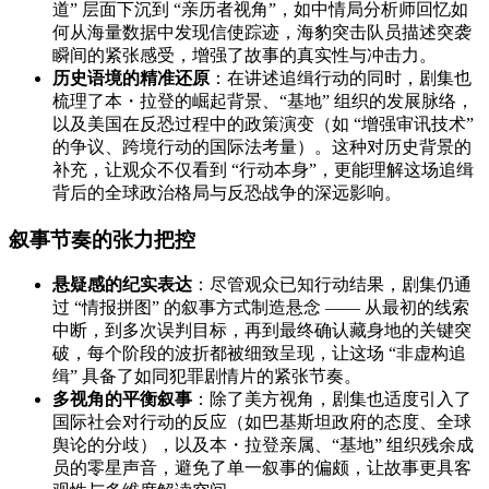
道” 层面下沉到 “亲历者视角”，如中情局分析师回忆如
何从海量数据中发现信使踪迹，海豹突击队员描述突袭
瞬间的紧张感受，增强了故事的真实性与冲击力。
历史语境的精准还原
：在讲述追缉行动的同时，剧集也
梳理了本・拉登的崛起背景、“基地” 组织的发展脉络，
以及美国在反恐过程中的政策演变（如 “增强审讯技术”
的争议、跨境行动的国际法考量）。这种对历史背景的
补充，让观众不仅看到 “行动本身”，更能理解这场追缉
背后的全球政治格局与反恐战争的深远影响。
叙事节奏的张力把控
悬疑感的纪实表达
：尽管观众已知行动结果，剧集仍通
过 “情报拼图” 的叙事方式制造悬念 —— 从最初的线索
中断，到多次误判目标，再到最终确认藏身地的关键突
破，每个阶段的波折都被细致呈现，让这场 “非虚构追
缉” 具备了如同犯罪剧情片的紧张节奏。
多视角的平衡叙事
：除了美方视角，剧集也适度引入了
国际社会对行动的反应（如巴基斯坦政府的态度、全球
舆论的分歧），以及本・拉登亲属、“基地” 组织残余成
员的零星声音，避免了单一叙事的偏颇，让故事更具客