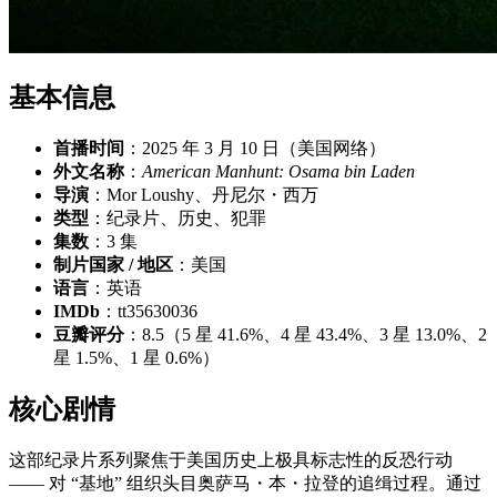
基本信息
首播时间
：2025 年 3 月 10 日（美国网络）
外文名称
：
American Manhunt: Osama bin Laden
导演
：Mor Loushy、丹尼尔・西万
类型
：纪录片、历史、犯罪
集数
：3 集
制片国家 / 地区
：美国
语言
：英语
IMDb
：tt35630036
豆瓣评分
：8.5（5 星 41.6%、4 星 43.4%、3 星 13.0%、2
星 1.5%、1 星 0.6%）
核心剧情
这部纪录片系列聚焦于美国历史上极具标志性的反恐行动
—— 对 “基地” 组织头目奥萨马・本・拉登的追缉过程。通过