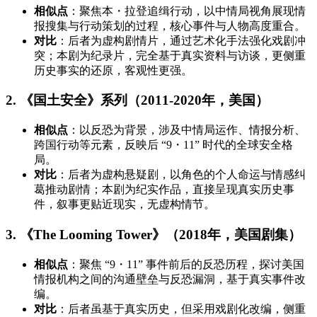
相似点
：聚焦本・拉登追缉行动，以中情局视角展现情
报搜集与行动策划的过程，核心事件与人物高度重合。
对比
：后者为虚构剧情片，通过艺术化手法强化戏剧冲
突；本剧为纪录片，完全基于真实资料与访谈，更侧重
历史事实的还原，客观性更强。
2. 《国土安全》系列（2011-2020年，美国）
相似点
：以反恐为背景，涉及中情局运作、情报分析、
跨国行动等元素，反映后 “9・11” 时代的全球安全格
局。
对比
：后者为虚构悬疑剧，以角色的个人命运与情感纠
葛推动剧情；本剧为纪实作品，直接呈现真实历史事
件，叙事更贴近现实，无虚构情节。
3. 《The Looming Tower》（2018年，美国剧集）
相似点
：聚焦 “9・11” 事件前后的反恐历程，探讨美国
情报机构之间的沟通壁垒与反恐漏洞，基于真实事件改
编。
对比
：后者虽基于真实历史，但采用戏剧化改编，侧重