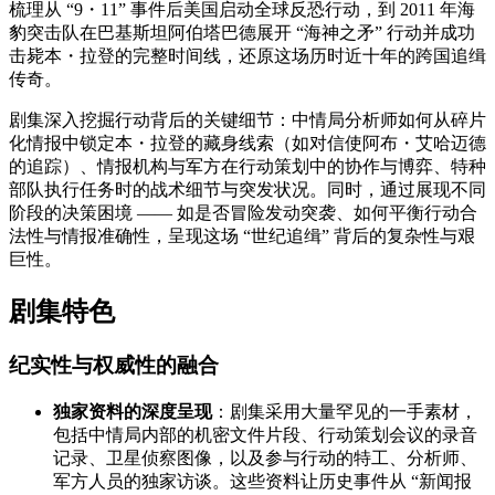
梳理从 “9・11” 事件后美国启动全球反恐行动，到 2011 年海
豹突击队在巴基斯坦阿伯塔巴德展开 “海神之矛” 行动并成功
击毙本・拉登的完整时间线，还原这场历时近十年的跨国追缉
传奇。
剧集深入挖掘行动背后的关键细节：中情局分析师如何从碎片
化情报中锁定本・拉登的藏身线索（如对信使阿布・艾哈迈德
的追踪）、情报机构与军方在行动策划中的协作与博弈、特种
部队执行任务时的战术细节与突发状况。同时，通过展现不同
阶段的决策困境 —— 如是否冒险发动突袭、如何平衡行动合
法性与情报准确性，呈现这场 “世纪追缉” 背后的复杂性与艰
巨性。
剧集特色
纪实性与权威性的融合
独家资料的深度呈现
：剧集采用大量罕见的一手素材，
包括中情局内部的机密文件片段、行动策划会议的录音
记录、卫星侦察图像，以及参与行动的特工、分析师、
军方人员的独家访谈。这些资料让历史事件从 “新闻报