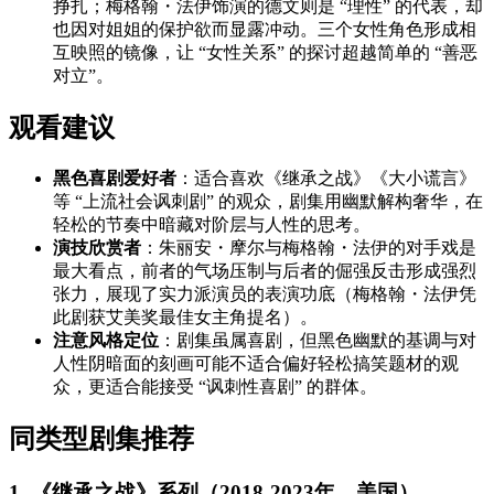
挣扎；梅格翰・法伊饰演的德文则是 “理性” 的代表，却
也因对姐姐的保护欲而显露冲动。三个女性角色形成相
互映照的镜像，让 “女性关系” 的探讨超越简单的 “善恶
对立”。
观看建议
黑色喜剧爱好者
：适合喜欢《继承之战》《大小谎言》
等 “上流社会讽刺剧” 的观众，剧集用幽默解构奢华，在
轻松的节奏中暗藏对阶层与人性的思考。
演技欣赏者
：朱丽安・摩尔与梅格翰・法伊的对手戏是
最大看点，前者的气场压制与后者的倔强反击形成强烈
张力，展现了实力派演员的表演功底（梅格翰・法伊凭
此剧获艾美奖最佳女主角提名）。
注意风格定位
：剧集虽属喜剧，但黑色幽默的基调与对
人性阴暗面的刻画可能不适合偏好轻松搞笑题材的观
众，更适合能接受 “讽刺性喜剧” 的群体。
同类型剧集推荐
1. 《继承之战》系列（2018-2023年，美国）