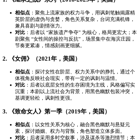
相似点
：聚焦上流家族的权力斗争，用讽刺笔触揭露精
英阶层的虚伪与贪婪，角色关系复杂，台词充满机锋，
兼具喜剧与剧情张力。
对比
：后者以 “家族遗产争夺” 为核心，格局更宏大；本
剧聚焦 “女性间的操控与反抗”，场景集中在海滨庄园，
节奏更紧凑，情感刻画更细腻。
2. 《女佣》（2021年，美国）
相似点
：探讨女性在阶层、权力关系中的挣扎，通过个
体视角反映社会现实，带有一定的讽刺与温情。
对比
：后者以底层女性的生存困境为主线，风格偏写实
沉重；本剧以上流社会为背景，用黑色幽默包装冲突，
基调更轻松，讽刺性更强。
3. 《致命女人》第一季（2019年，美国）
相似点
：以女性关系为核心，融合黑色幽默与悬疑元
素，探讨婚姻、权力与背叛，角色塑造立体多面。
对比
：后者采用多时空叙事，涉及谋杀等激烈情节；本