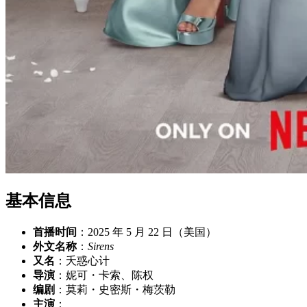
基本信息
首播时间
：2025 年 5 月 22 日（美国）
外文名称
：
Sirens
又名
：夭惑心计
导演
：妮可・卡索、陈权
编剧
：莫莉・史密斯・梅茨勒
主演
：