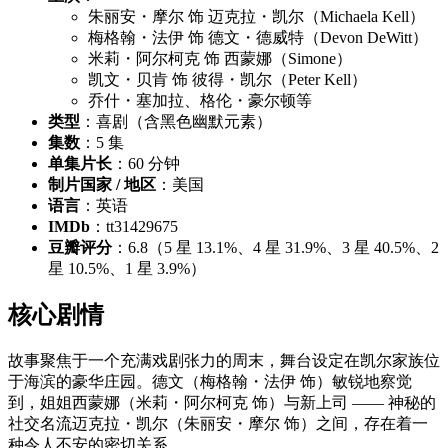
朱丽安・摩尔 饰 迈克拉・凯尔（Michaela Kell）
梅格翰・法伊 饰 德文・德威特（Devon DeWitt）
米莉・阿尔柯克 饰 西蒙娜（Simone）
凯文・贝肯 饰 彼得・凯尔（Peter Kell）
乔什・塞加拉、格伦・豪尔顿等
类型
：喜剧（含黑色幽默元素）
集数
：5 集
单集片长
：60 分钟
制片国家 / 地区
：美国
语言
：英语
IMDb
：tt31429675
豆瓣评分
：6.8（5 星 13.1%、4 星 31.9%、3 星 40.5%、2
星 10.5%、1 星 3.9%）
核心剧情
故事聚焦于一个充满戏剧张力的周末，舞台设定在凯尔家族位
于海滨的豪华庄园。德文（梅格翰・法伊 饰）敏锐地察觉
到，姐姐西蒙娜（米莉・阿尔柯克 饰）与新上司 —— 神秘的
社交名流迈克拉・凯尔（朱丽安・摩尔 饰）之间，存在着一
种令人不安的密切关系。