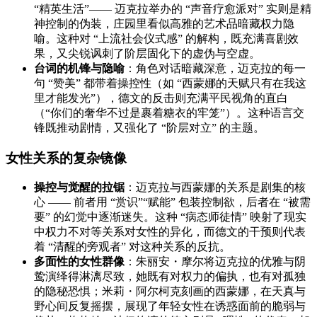
“精英生活”—— 迈克拉举办的 “声音疗愈派对” 实则是精
神控制的伪装，庄园里看似高雅的艺术品暗藏权力隐
喻。这种对 “上流社会仪式感” 的解构，既充满喜剧效
果，又尖锐讽刺了阶层固化下的虚伪与空虚。
台词的机锋与隐喻
：角色对话暗藏深意，迈克拉的每一
句 “赞美” 都带着操控性（如 “西蒙娜的天赋只有在我这
里才能发光”），德文的反击则充满平民视角的直白
（“你们的奢华不过是裹着糖衣的牢笼”）。这种语言交
锋既推动剧情，又强化了 “阶层对立” 的主题。
女性关系的复杂镜像
操控与觉醒的拉锯
：迈克拉与西蒙娜的关系是剧集的核
心 —— 前者用 “赏识”“赋能” 包装控制欲，后者在 “被需
要” 的幻觉中逐渐迷失。这种 “病态师徒情” 映射了现实
中权力不对等关系对女性的异化，而德文的干预则代表
着 “清醒的旁观者” 对这种关系的反抗。
多面性的女性群像
：朱丽安・摩尔将迈克拉的优雅与阴
鸷演绎得淋漓尽致，她既有对权力的偏执，也有对孤独
的隐秘恐惧；米莉・阿尔柯克刻画的西蒙娜，在天真与
野心间反复摇摆，展现了年轻女性在诱惑面前的脆弱与