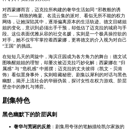
对西蒙娜而言，迈克拉所构建的奢华生活如同 “邪教般的诱
惑”—— 精致的晚宴、名流云集的派对、看似无所不能的权力
网络，让她深陷其中，逐渐偏离原本的生活轨迹。德文目睹姐
姐的变化，意识到必须出手干预，却低估了迈克拉的城府与手
段。这位表面优雅从容的社交名媛，实则是一个极具操控欲的
对手，她不仅牢牢掌控着西蒙娜，更将德文的介入视为对自己
“王国” 的挑战。
在短短几天的周旋中，海滨庄园成为各方角力的舞台：德文试
图唤醒姐姐的理智，却屡次被迈克拉巧妙化解；西蒙娜在 “归
属感” 与 “危机感” 中摇摆；迈克拉的丈夫彼得（凯文・贝肯
饰）看似置身事外，实则暗藏秘密。剧集以犀利的对话与黑色
幽默，揭开上流社会的华丽伪装，探讨女性在权力游戏、阶层
壁垒中的挣扎与博弈。
剧集特色
黑色幽默下的阶层讽刺
奢华与荒诞的反差
：剧集用夸张的笔触描绘凯尔家族的