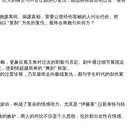
。巨大的痛苦与不甘让她决心复仇，她选择彻底告别过去：整容
，挑拨离间、揭露真相，誓要让曾经伤害她的人付出代价。然
以 “复制” 为名的复仇，最终会将她引向何方？
策略，更象征着主角对过去的割裂与否定。剧中通过细节展现这
，使剧情超越简单的 “爽剧” 框架。
的过度珍视，乃至最终走向极端复仇，都与学生时代的创伤紧
动，构成了复杂的情感张力。尤其是 “伊藤堇” 以新身份与桔
着扭曲的嫉妒，两人的对抗不仅是个人恩怨，也折射出女性在情感、