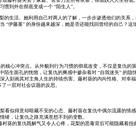
导致藤村葵失去了家庭、名誉乃至所有依靠，彻底跌入人生谷底
习惯到外在彻底变成一个 “陌生人”。
与花梨的生活。她利用自己对两人的了解，一步步渗透他们的关系
当 “伊藤堇” 的身份越来越深，她是否还能找回曾经的自己？这场
剧集的核心冲突点。从外貌到行为习惯的彻底改变，不仅是复仇的
镜中陌生面孔的恍惚，让复仇的爽感中掺杂着对 “自我迷失” 的隐忧
深入刻画其对主角人生的持续伤害。藤村葵的内向性格、对幸福
事多了一层对社会议题的反思。
梨看似得意却暗藏不安的心态、藤村葵在复仇中偶尔流露的情感波
情绪，让复仇之路充满意想不到的变数。
人”。藤村葵的复仇既解气又令人心疼，花梨的恶毒背后可能隐藏