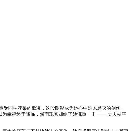
遭受同学花梨的欺凌，这段阴影成为她心中难以磨灭的创伤。
为幸福终于降临，然而现实却给了她沉重一击 —— 丈夫桔平