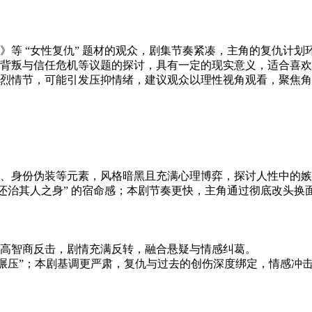
》等 “女性复仇” 题材的观众，剧集节奏紧凑，主角的复仇计划
背叛与信任危机等议题的探讨，具有一定的现实意义，适合喜欢
烈情节，可能引发压抑情绪，建议观众以理性视角观看，聚焦角
、身份伪装等元素，风格暗黑且充满心理博弈，探讨人性中的嫉
还治其人之身” 的宿命感；本剧节奏更快，主角通过彻底改头换面
高智商反击，剧情充满反转，融合悬疑与情感纠葛。
商碾压”；本剧基调更严肃，复仇与过去的创伤深度绑定，情感冲