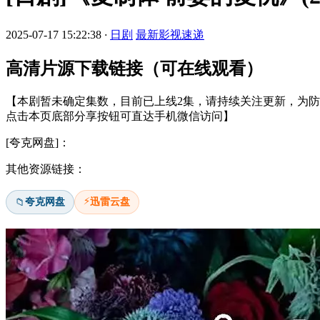
2025-07-17 15:22:38
·
日剧
最新影视速递
高清片源下载链接（可在线观看）
【本剧暂未确定集数，目前已上线2集，请持续关注更新，为防
点击本页底部分享按钮可直达手机微信访问】
[夸克网盘]：
其他资源链接：
⚡
夸克网盘
迅雷云盘
📁