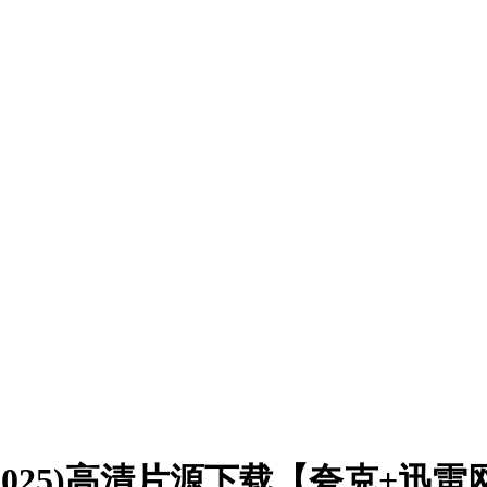
2025)高清片源下载【夸克+迅雷网