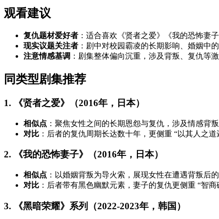
观看建议
复仇题材爱好者
：适合喜欢《贤者之爱》《我的恐怖妻子
现实议题关注者
：剧中对校园霸凌的长期影响、婚姻中的
注意情感基调
：剧集整体偏向沉重，涉及背叛、复仇等激
同类型剧集推荐
1. 《贤者之爱》（2016年，日本）
相似点
：聚焦女性之间的长期恩怨与复仇，涉及情感背叛
对比
：后者的复仇周期长达数十年，更侧重 “以其人之道
2. 《我的恐怖妻子》（2016年，日本）
相似点
：以婚姻背叛为导火索，展现女性在遭遇背叛后的
对比
：后者带有黑色幽默元素，妻子的复仇更侧重 “智
3. 《黑暗荣耀》系列（2022-2023年，韩国）