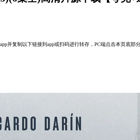
pp并复制以下链接到app或扫码进行转存，PC端点击本页底部