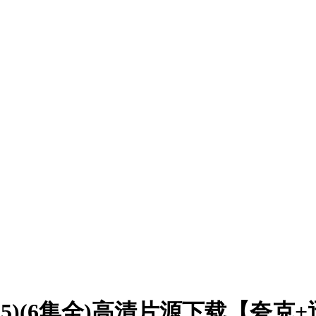
25)(6集全)高清片源下载【夸克+