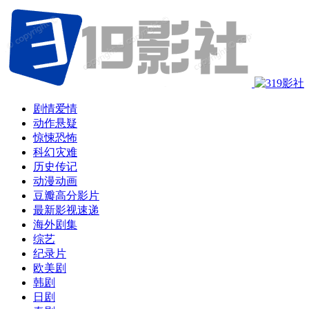
剧情爱情
动作悬疑
惊悚恐怖
科幻灾难
历史传记
动漫动画
豆瓣高分影片
最新影视速递
海外剧集
综艺
纪录片
欧美剧
韩剧
日剧