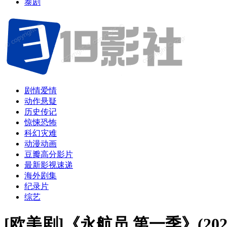
泰剧
剧情爱情
动作悬疑
历史传记
惊悚恐怖
科幻灾难
动漫动画
豆瓣高分影片
最新影视速递
海外剧集
纪录片
综艺
[欧美剧]《永航员 第一季》(20