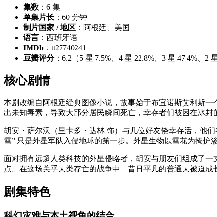
集数
：6 集
单集片长
：60 分钟
制片国家 / 地区
：阿根廷、美国
语言
：西班牙语
IMDb
：tt27740241
豆瓣评分
：6.2（5 星 7.5%、4 星 22.8%、3 星 47.4%、2 星
核心剧情
本剧改编自阿根廷经典图像小说，故事始于布宜诺斯艾利斯一个
出未知毒素，导致大部分居民瞬间死亡，幸存者们被困在冰封
胡安・萨尔沃（里卡多・达林 饰）与几位好友侥幸存活，他们
雪” 只是外星军队入侵地球的第一步。外星生物以雪花为掩护
面对拥有远超人类科技的外星侵略者，胡安与朋友们组成了一
点。在这场关乎人类存亡的战争中，昔日平凡的普通人被迫成
剧集特色
科幻灾难与本土视角的结合