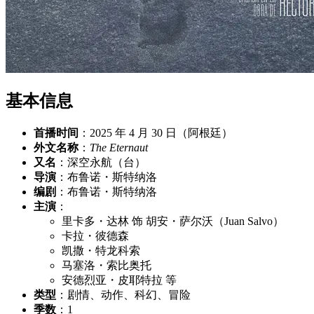
基本信息
首播时间
：2025 年 4 月 30 日（阿根廷）
外文名称
：
The Eternaut
又名
：深空永航（台）
导演
：布鲁诺・斯特纳洛
编剧
：布鲁诺・斯特纳洛
主演
：
里卡多・达林 饰 胡安・萨尔沃（Juan Salvo）
卡拉・彼德森
凯撒・特龙科索
马塞洛・索比奥托
安德烈亚・皮耶特拉 等
类型
：剧情、动作、科幻、冒险
季数
：1