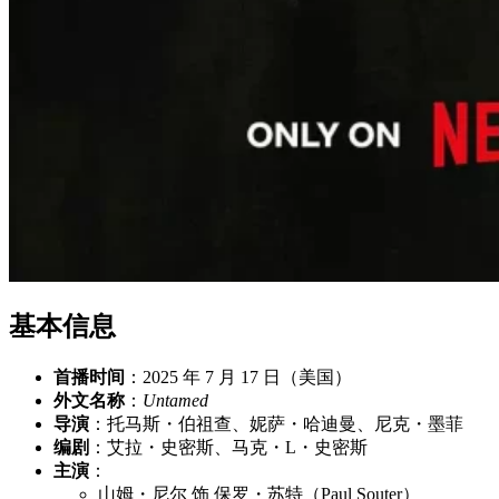
基本信息
首播时间
：2025 年 7 月 17 日（美国）
外文名称
：
Untamed
导演
：托马斯・伯祖查、妮萨・哈迪曼、尼克・墨菲
编剧
：艾拉・史密斯、马克・L・史密斯
主演
：
山姆・尼尔 饰 保罗・苏特（Paul Souter）