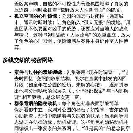
盖凶案声响，自然的不可控性为悬疑氛围增添了真实的
压迫感，同时象征着 “荒野放大人性阴暗面” 的隐喻。
孤立空间的心理惊悚
：公园的偏远与封闭性（远离城
市、通讯时断时续）让角色陷入 “孤立无援” 的境地。调
查团队不仅要面对凶手的威胁，还要应对当地人的敌意
与猜忌，这种 “物理隔绝 + 人际疏离” 的双重孤立，放大
了角色的心理恐惧，使惊悚感从案件本身延伸至人性博
弈。
多线交织的秘密网络
案件与过往的双线缠绕
：剧集采用 “现在时调查” 与 “过
去时回忆” 交织的叙事结构。凯尔在查案中触发的闪回
片段（如童年在公园的经历、未解的心结），逐渐拼凑
出他与公园秘密的深层关联，让 “外部探案” 与 “内部解
谜” 相互驱动，悬念层次更丰富。
群像背后的隐秘动机
：每个角色都非表面那般简单 ——
保罗看似中立，实则对公园的秘密了如指掌；吉尔热情
协助调查，却暗中隐瞒着与失踪者的联系；当地向导谢
恩游走在法律边缘，动机成谜。这些角色的隐秘动机共
同编织出一张复杂的关系网，让 “谁是真凶” 的悬念贯穿