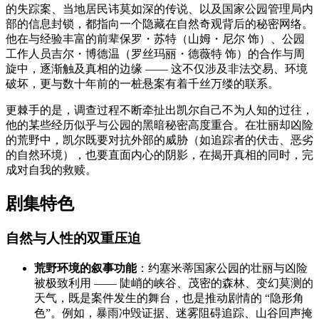
的失踪案、当地居民讳莫如深的传说、以及国家公园管理局内
部的信息封锁，都指向一个隐藏在自然奇观背后的秘密网络。
他在与经验丰富的前辈保罗・苏特（山姆・尼尔 饰）、公园
工作人员吉尔・博德温（罗丝玛丽・德薇特 饰）的合作与周
旋中，逐渐触及真相的边缘 —— 这不仅涉及非法交易、环境
破坏，更与数十年前的一桩悬案有着千丝万缕的联系。
更棘手的是，调查过程不断牵扯出凯尔自己不为人知的过往，
他的某些经历似乎与公园的黑暗秘密高度重合。在壮丽却凶险
的荒野中，凯尔既要对抗外部的威胁（如追踪者的伏击、恶劣
的自然环境），也要直面内心的阴影，在揭开真相的同时，完
成对自我的救赎。
剧集特色
自然与人性的双重压迫
荒野环境的叙事功能
：约塞米蒂国家公园的壮丽与凶险
被极致利用 —— 陡峭的峡谷、茂密的森林、变幻莫测的
天气，既是案件发生的舞台，也是推动剧情的 “隐形角
色”。例如，暴雨冲毁证据、迷雾阻碍追踪、山谷回声掩