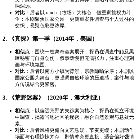
响深远。
对比
：后者以 ranch（牧场）为核心，侧重家族权力斗
争；本剧聚焦国家公园，更侧重案件调查与个人过往的
交织，悬疑色彩更浓厚。
2. 《真探》第一季（2014年，美国）
相似点
：围绕一桩离奇命案展开，探员在调查中触及黑
暗秘密与自身创伤，叙事缓慢但充满张力，注重心理刻
画与环境氛围。
对比
：后者以南方小镇为背景，宗教隐喻浓厚；本剧以
国家公园为舞台，更强调自然环境的压迫感，案件与地
方传说结合更紧密。
3. 《荒野迷案》（2020年，澳大利亚）
相似点
：以偏远荒野的失踪案为核心，探员在孤立环境
中调查，揭露当地社区的秘密，融合自然景观与悬疑元
素。
对比
：后者风格更偏向文艺悬疑，节奏更缓；本剧动作
场面与心理惊悚并存，剧情冲突更直接，适合偏好强情