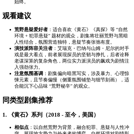
始终。
观看建议
荒野悬疑爱好者
：适合喜欢《黄石》《真探》等 “自然
环境 + 犯罪悬疑” 题材的观众，剧集将壮丽荒野与黑暗
人性结合，氛围营造独特，悬疑节奏张弛有度。
演技派阵容关注者
：艾瑞克・巴纳与山姆・尼尔的对手
戏是最大看点，前者展现探员的坚韧与挣扎，后者诠释
老谋深算的复杂角色，两位实力派演员的飙戏为剧情注
入强劲张力。
注意氛围基调
：剧集偏向暗黑写实，涉及暴力、心理惊
悚元素，且节奏偏慢（侧重氛围铺垫与细节刻画），适
合能沉下心品味 “荒野秘辛” 的观众。
同类型剧集推荐
1. 《黄石》系列（2018 - 至今，美国）
相似点
：以自然荒野为背景，融合犯罪、悬疑与人性冲
突，展现地方势力与外来者的博弈，自然环境对剧情影