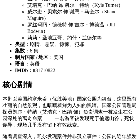
艾瑞克・巴纳 饰 凯尔・特纳（Kyle Turner）
威尔逊・贝索尔 饰 谢恩・马奎尔（Shane
Maguire）
罗丝玛丽・德薇特 饰 吉尔・博德温（Jill
Bodwin）
莉莉・圣地亚哥、约什・兰德尔等
类型
：剧情、悬疑、惊悚、犯罪
集数
：6 集
制片国家 / 地区
：美国
语言
：英语
IMDb
：tt31710822
核心剧情
本剧以美国约塞米蒂（优胜美地）国家公园为舞台，这里既有
壮丽的自然景观，也暗藏着鲜为人知的黑暗。国家公园管理局
探员凯尔・特纳（艾瑞克・巴纳 饰）负责调查一桩发生在公
园深处的离奇命案 —— 一名游客被发现死于偏远山谷，死状
诡异，现场几乎没有留下有效线索。
随着调查深入，凯尔发现案件并非孤立事件：公园内近年频发