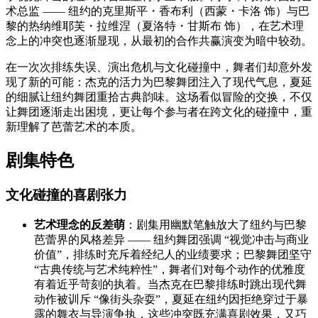
术总监 —— 纽约的克里斯平・香布利（西蒙・卡洛 饰）与巴
黎的热纳维耶芙・拉维涅（夏洛特・甘斯布 饰），在艺术理
念上的冲突也逐渐显现，从最初的合作共赢演变为暗中较劲。
在一次次排练失误、演出危机与文化碰撞中，舞者们却意外发
现了新的可能：杰克的活力为巴黎舞团注入了现代气息，夏延
的细腻让纽约舞团重拾古典韵味。这场看似冒险的交换，不仅
让舞团逐渐走出困境，更让每个参与者在跨文化的碰撞中，重
新理解了芭蕾艺术的本质。
剧集特色
文化碰撞的喜剧张力
艺术理念的反差萌
：剧集用幽默笔触放大了纽约与巴黎
芭蕾界的风格差异 —— 纽约舞团强调 “视觉冲击与商业
价值”，排练时充斥着经纪人的业绩要求；巴黎舞团坚守
“古典传统与艺术纯粹性”，舞者们对每个动作的优雅度
有着近乎苛刻的执着。当杰克在巴黎排练时跳出现代舞
动作被训斥 “像街头杂耍”，夏延在纽约因拒绝穿过于暴
露的舞衣与导演争执，这些冲突既充满喜剧效果，又巧