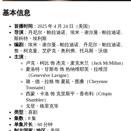
基本信息
首播时间
：2025 年 4 月 24 日（美国）
导演
：丹尼尔・帕拉迪诺、埃米・谢尔曼 - 帕拉迪诺、
斯科特・埃利斯
编剧
：埃米・谢尔曼 - 帕拉迪诺、丹尼尔・帕拉迪诺、
詹・柯克曼、艾萨克・奥利弗、托马斯・沃德
主演
：
卢克・柯比 饰 杰克・麦克米兰（Jack McMillan）
夏洛特・甘斯布 饰 热纳维耶芙・拉维涅
（Geneviève Lavigne）
璐・德・拉格 饰 夏延・图桑（Cheyenne
Toussaint）
西蒙・卡洛 饰 克里斯平・香布利（Crispin
Shamblee）
戈登・格里克等
类型
：喜剧
集数
：8 集
单集片长
：60 分钟
制片国家 / 地区
：美国