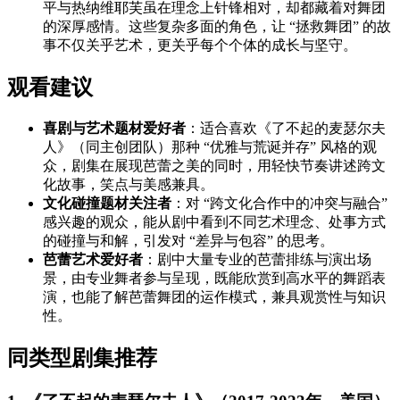
平与热纳维耶芙虽在理念上针锋相对，却都藏着对舞团
的深厚感情。这些复杂多面的角色，让 “拯救舞团” 的故
事不仅关乎艺术，更关乎每个个体的成长与坚守。
观看建议
喜剧与艺术题材爱好者
：适合喜欢《了不起的麦瑟尔夫
人》（同主创团队）那种 “优雅与荒诞并存” 风格的观
众，剧集在展现芭蕾之美的同时，用轻快节奏讲述跨文
化故事，笑点与美感兼具。
文化碰撞题材关注者
：对 “跨文化合作中的冲突与融合”
感兴趣的观众，能从剧中看到不同艺术理念、处事方式
的碰撞与和解，引发对 “差异与包容” 的思考。
芭蕾艺术爱好者
：剧中大量专业的芭蕾排练与演出场
景，由专业舞者参与呈现，既能欣赏到高水平的舞蹈表
演，也能了解芭蕾舞团的运作模式，兼具观赏性与知识
性。
同类型剧集推荐