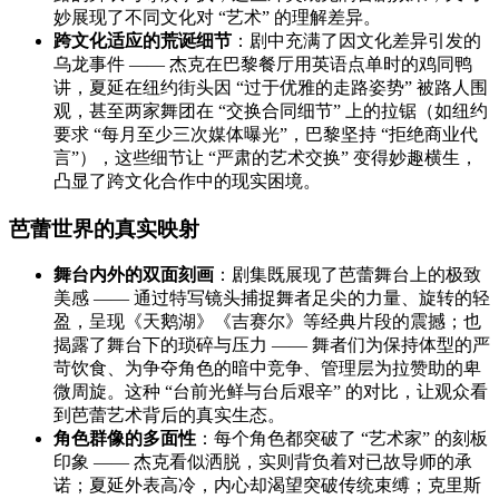
妙展现了不同文化对 “艺术” 的理解差异。
跨文化适应的荒诞细节
：剧中充满了因文化差异引发的
乌龙事件 —— 杰克在巴黎餐厅用英语点单时的鸡同鸭
讲，夏延在纽约街头因 “过于优雅的走路姿势” 被路人围
观，甚至两家舞团在 “交换合同细节” 上的拉锯（如纽约
要求 “每月至少三次媒体曝光”，巴黎坚持 “拒绝商业代
言”），这些细节让 “严肃的艺术交换” 变得妙趣横生，
凸显了跨文化合作中的现实困境。
芭蕾世界的真实映射
舞台内外的双面刻画
：剧集既展现了芭蕾舞台上的极致
美感 —— 通过特写镜头捕捉舞者足尖的力量、旋转的轻
盈，呈现《天鹅湖》《吉赛尔》等经典片段的震撼；也
揭露了舞台下的琐碎与压力 —— 舞者们为保持体型的严
苛饮食、为争夺角色的暗中竞争、管理层为拉赞助的卑
微周旋。这种 “台前光鲜与台后艰辛” 的对比，让观众看
到芭蕾艺术背后的真实生态。
角色群像的多面性
：每个角色都突破了 “艺术家” 的刻板
印象 —— 杰克看似洒脱，实则背负着对已故导师的承
诺；夏延外表高冷，内心却渴望突破传统束缚；克里斯