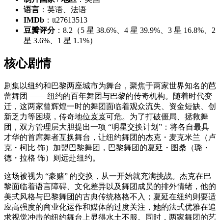
语言
：英语、法语
IMDb
：tt27613513
豆瓣评分
：8.2（5 星 38.6%、4 星 39.9%、3 星 16.8%、2
星 3.6%、1 星 1.1%）
核心剧情
剧集以纽约和巴黎两座城市为舞台，聚焦于两家世界知名的芭
蕾舞团 —— 纽约的百年舞团与巴黎的传奇机构。随着时代变
迁，这两家曾辉煌一时的舞团面临着观众流失、资金短缺、创
新乏力等困境，传奇地位岌岌可危。为了打破僵局、拯救舞
团，双方管理层大胆提出一项 “明星交换计划”：将各自最具
才华的首席舞者互换舞台，让纽约舞团的杰克・麦克米兰（卢
克・柯比 饰）加盟巴黎舞团，巴黎舞团的夏延・图桑（璐・
德・拉格 饰）则远赴纽约。
这场被视为 “豪赌” 的交换，从一开始就充满挑战。杰克在巴
黎面临着语言障碍、文化差异以及舞团成员的排外情绪，他的
美式风格与巴黎舞团的古典传统格格不入；夏延在纽约则要适
应高强度的商业化运作和媒体的过度关注，她的法式优雅在追
求视觉冲击的纽约舞台上显得水土不服。同时，两家舞团的艺