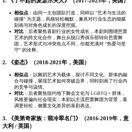
1. 《了不起的麦瑟尔夫人》（2017-2023年，美国）
相似点
：由同一主创团队打造，同样以 “艺术与生活的
碰撞” 为主题，风格轻松幽默，兼具对行业生态的细腻
刻画与对角色成长的深度挖掘。
对比
：后者聚焦喜剧行业的女性成长，本剧则围绕芭蕾
艺术的跨文化合作，舞台从脱口秀俱乐部转向芭蕾舞
团，艺术形式与冲突焦点不同，但都充满对 “热爱与坚
守” 的诠释。
2. 《姿态》（2018-2021年，美国）
相似点
：以舞蹈艺术为载体，探讨不同文化、群体的融
合与碰撞，展现艺术如何突破边界，同时刻画了行业内
的竞争与温情。
对比
：后者聚焦纽约地下舞会文化与 LGBTQ + 群体，
风格更偏向社会现实；本剧以主流芭蕾舞团为背景，基
调更轻松，侧重文化差异的喜剧表达。
3. 《美第奇家族：翡冷翠名门》（2016-2019年，意
大利 / 英国）