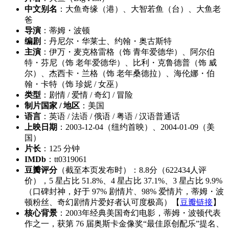
中文别名
：大鱼奇缘（港）、大智若鱼（台）、大鱼老
爸
导演
：蒂姆・波顿
编剧
：丹尼尔・华莱士、约翰・奥古斯特
主演
：伊万・麦克格雷格（饰 青年爱德华）、阿尔伯
特・芬尼（饰 老年爱德华）、比利・克鲁德普（饰 威
尔）、杰西卡・兰格（饰 老年桑德拉）、海伦娜・伯
翰・卡特（饰 珍妮 / 女巫）
类型
：剧情 / 爱情 / 奇幻 / 冒险
制片国家 / 地区
：美国
语言
：英语 / 法语 / 俄语 / 粤语 / 汉语普通话
上映日期
：2003-12-04（纽约首映）、2004-01-09（美
国）
片长
：125 分钟
IMDb
：tt0319061
豆瓣评分
（截至本页发布时）：8.8分（622434人评
价），5 星占比 51.8%、4 星占比 37.1%、3 星占比 9.9%
（口碑封神，好于 97% 剧情片、98% 爱情片，蒂姆・波
顿粉丝、奇幻剧情片爱好者认可度极高）【
豆瓣链接
】
核心背景
：2003年经典美国奇幻电影，蒂姆・波顿代表
作之一，获第 76 届奥斯卡金像奖“最佳原创配乐”提名、