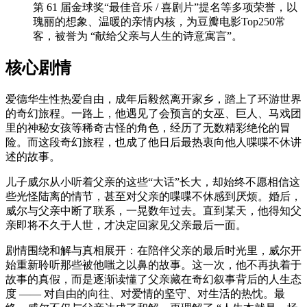
第 61 届金球奖“最佳音乐 / 喜剧片”提名等多项荣誉，以
瑰丽的想象、温暖的亲情内核，为豆瓣电影Top250常
客，被誉为 “献给父亲与人生的诗意寓言”。
核心剧情
爱德华生性热爱自由，成年后毅然离开家乡，踏上了环游世界
的奇幻旅程。一路上，他遇见了会预言的女巫、巨人、马戏团
里的神秘女孩等稀奇古怪的角色，经历了无数精彩绝伦的冒
险。而这段奇幻旅程，也成了他日后最热衷向他人喋喋不休讲
述的故事。
儿子威尔从小听着父亲的这些“大话”长大，却始终不愿相信这
些光怪陆离的情节，甚至对父亲的喋喋不休感到厌烦。婚后，
威尔与父亲中断了联系，一晃数年过去。直到某天，他得知父
亲即将不久于人世，才决定回家见父亲最后一面。
剧情围绕和解与真相展开：在陪伴父亲的最后时光里，威尔开
始重新聆听那些被他嗤之以鼻的故事。这一次，他不再执着于
故事的真假，而是逐渐读懂了父亲藏在奇幻叙事背后的人生态
度 —— 对自由的向往、对爱情的坚守、对生活的热忱。最