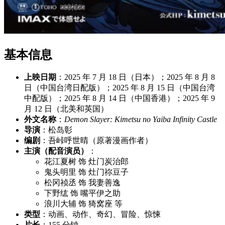
基本信息
上映日期
：2025 年 7 月 18 日（日本）；2025 年 8 月 8
日（中国台湾日配版）；2025 年 8 月 15 日（中国台湾
中配版）；2025 年 8 月 14 日（中国香港）；2025 年 9
月 12 日（北美和英国）
外文名称
：
Demon Slayer: Kimetsu no Yaiba Infinity Castle
导演
：松岛彰
编剧
：吾峠呼世晴（原著漫画作者）
主演（配音演员）
：
花江夏树 饰 灶门炭治郎
鬼头明里 饰 灶门祢豆子
松冈祯丞 饰 我妻善逸
下野纮 饰 嘴平伊之助
浪川大辅 饰 猗窝座 等
类型
：动画、动作、奇幻、冒险、惊悚
片长
：155 分钟