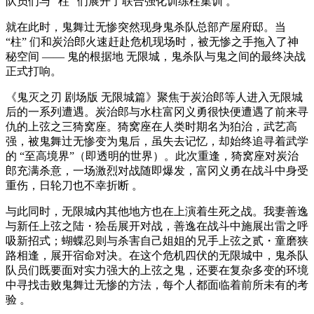
队员们与 “柱” 们展开了联合强化训练柱集训 。
就在此时，鬼舞辻无惨突然现身鬼杀队总部产屋府邸。当
“柱” 们和炭治郎火速赶赴危机现场时，被无惨之手拖入了神
秘空间 —— 鬼的根据地 无限城，鬼杀队与鬼之间的最终决战
正式打响。
《鬼灭之刃 剧场版 无限城篇》聚焦于炭治郎等人进入无限城
后的一系列遭遇。炭治郎与水柱富冈义勇很快便遭遇了前来寻
仇的上弦之三猗窝座。猗窝座在人类时期名为狛治，武艺高
强，被鬼舞辻无惨变为鬼后，虽失去记忆，却始终追寻着武学
的 “至高境界”（即透明的世界）。此次重逢，猗窝座对炭治
郎充满杀意，一场激烈对战随即爆发，富冈义勇在战斗中身受
重伤，日轮刀也不幸折断 。
与此同时，无限城内其他地方也在上演着生死之战。我妻善逸
与新任上弦之陆・狯岳展开对战，善逸在战斗中施展出雷之呼
吸新招式；蝴蝶忍则与杀害自己姐姐的兄手上弦之贰・童磨狭
路相逢，展开宿命对决。在这个危机四伏的无限城中，鬼杀队
队员们既要面对实力强大的上弦之鬼，还要在复杂多变的环境
中寻找击败鬼舞辻无惨的方法，每个人都面临着前所未有的考
验 。