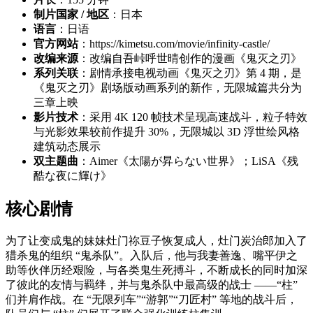
制片国家 / 地区
：日本
语言
：日语
官方网站
：https://kimetsu.com/movie/infinity-castle/
改编来源
：改编自吾峠呼世晴创作的漫画《鬼灭之刃》
系列关联
：剧情承接电视动画《鬼灭之刃》第 4 期，是
《鬼灭之刃》剧场版动画系列的新作，无限城篇共分为
三章上映
影片技术
：采用 4K 120 帧技术呈现高速战斗，粒子特效
与光影效果较前作提升 30%，无限城以 3D 浮世绘风格
建筑动态展示
双主题曲
：Aimer《太陽が昇らない世界》；LiSA《残
酷な夜に輝け》
核心剧情
为了让变成鬼的妹妹灶门祢豆子恢复成人，灶门炭治郎加入了
猎杀鬼的组织 “鬼杀队”。入队后，他与我妻善逸、嘴平伊之
助等伙伴历经艰险，与各类鬼生死搏斗，不断成长的同时加深
了彼此的友情与羁绊，并与鬼杀队中最高级的战士 ——“柱”
们并肩作战。在 “无限列车”“游郭”“刀匠村” 等地的战斗后，