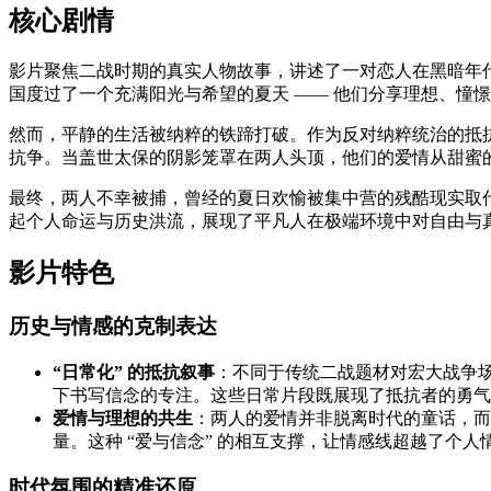
核心剧情
影片聚焦二战时期的真实人物故事，讲述了一对恋人在黑暗年代
国度过了一个充满阳光与希望的夏天 —— 他们分享理想、憧
然而，平静的生活被纳粹的铁蹄打破。作为反对纳粹统治的抵
抗争。当盖世太保的阴影笼罩在两人头顶，他们的爱情从甜蜜
最终，两人不幸被捕，曾经的夏日欢愉被集中营的残酷现实取代
起个人命运与历史洪流，展现了平凡人在极端环境中对自由与
影片特色
历史与情感的克制表达
“日常化” 的抵抗叙事
：不同于传统二战题材对宏大战争场
下书写信念的专注。这些日常片段既展现了抵抗者的勇气
爱情与理想的共生
：两人的爱情并非脱离时代的童话，而
量。这种 “爱与信念” 的相互支撑，让情感线超越了个
时代氛围的精准还原