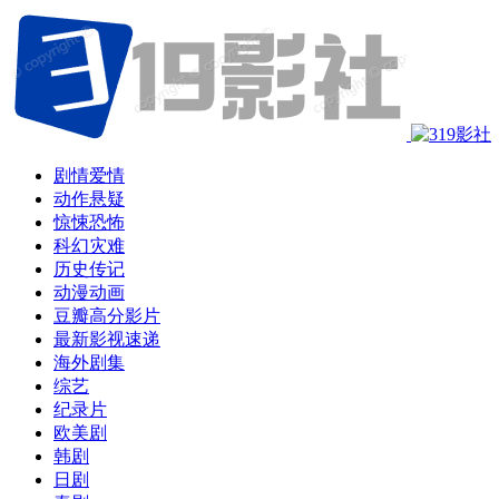
剧情爱情
动作悬疑
惊悚恐怖
科幻灾难
历史传记
动漫动画
豆瓣高分影片
最新影视速递
海外剧集
综艺
纪录片
欧美剧
韩剧
日剧