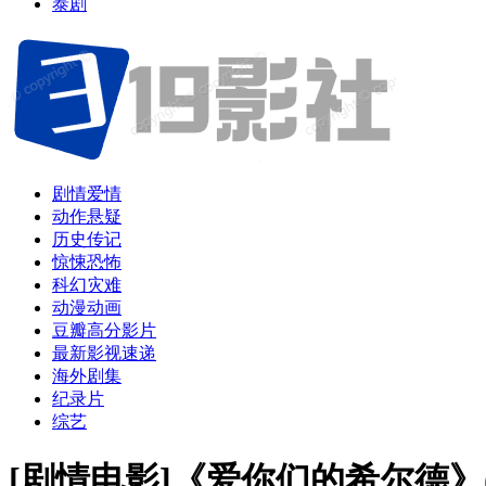
泰剧
剧情爱情
动作悬疑
历史传记
惊悚恐怖
科幻灾难
动漫动画
豆瓣高分影片
最新影视速递
海外剧集
纪录片
综艺
[剧情电影]《爱你们的希尔德》(