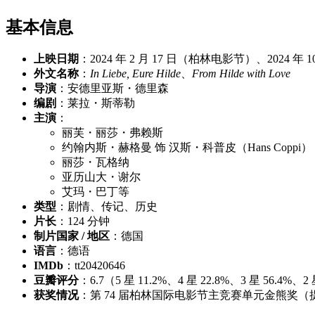
基本信息
上映日期
：2024 年 2 月 17 日（柏林电影节）、2024 年 
外文名称
：
In Liebe, Eure Hilde
、
From Hilde with Love
导演
：安德里亚斯・德里森
编剧
：莱拉・斯蒂勒
主演
：
丽芙・丽莎・弗赖斯
约翰内斯・赫格曼 饰 汉斯・科普皮（Hans Coppi）
丽莎・瓦格纳
亚历山大・谢尔
艾玛・巴丁等
类型
：剧情、传记、历史
片长
：124 分钟
制片国家 / 地区
：德国
语言
：德语
IMDb
：tt20420646
豆瓣评分
：6.7（5 星 11.2%、4 星 22.8%、3 星 56.4%、2 
获奖情况
：第 74 届柏林国际电影节主竞赛单元金熊奖（