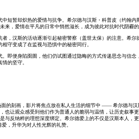
中短暂却炽热的爱情与抗争。希尔德与汉斯・科普皮（约翰内斯・赫
憬未来，爱情在平凡的日常中悄然滋长，成为彼此对抗时代阴霾
抗者，汉斯的活动逐渐引起秘密警察（盖世太保）的注意。希尔
的相守变成了在监视与恐惧中的秘密同行。
。即便身陷囹圄，他们仍试图通过隐晦的方式传递思念与信念，用
真情的坚守。
面的刻画，影片将焦点放在私人生活的细节中 —— 希尔德与
，也让观众感受到他们作为普通人的脆弱与温情，让历史叙事更
是与反纳粹的理想深度绑定。希尔德爱上的不仅是汉斯本人，更
人情爱，升华为对人性光辉的礼赞。