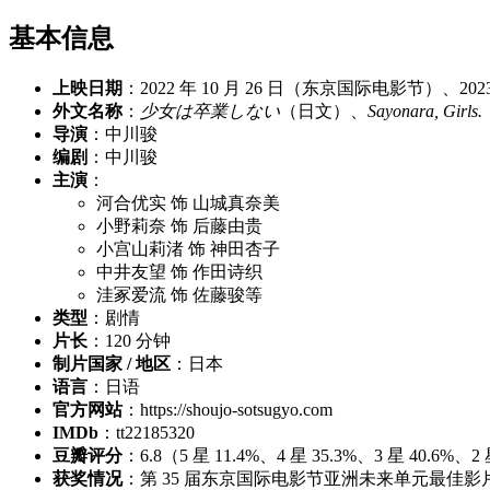
基本信息
上映日期
：2022 年 10 月 26 日（东京国际电影节）、2023
外文名称
：
少女は卒業しない
（日文）、
Sayonara, Girls.
导演
：中川骏
编剧
：中川骏
主演
：
河合优实 饰 山城真奈美
小野莉奈 饰 后藤由贵
小宫山莉渚 饰 神田杏子
中井友望 饰 作田诗织
洼冢爱流 饰 佐藤骏等
类型
：剧情
片长
：120 分钟
制片国家 / 地区
：日本
语言
：日语
官方网站
：https://shoujo-sotsugyo.com
IMDb
：tt22185320
豆瓣评分
：6.8（5 星 11.4%、4 星 35.3%、3 星 40.6%、2 
获奖情况
：第 35 届东京国际电影节亚洲未来单元最佳