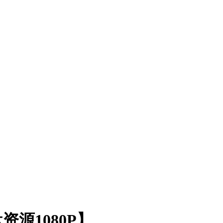
资源1080P】