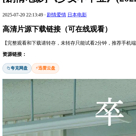
2025-07-20 22:13:49
·
剧情爱情
日本电影
高清片源下载链接（可在线观看）
【完整观看和下载请转存，未转存只能试看2分钟，推荐手机端安
资源链接：
⚡
夸克网盘
迅雷云盘
📁