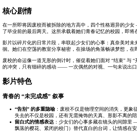
核心剧情
在一所即将因废校而被拆除的地方高中，四个性格迥异的少女 —
了毕业前的最后两天。这所承载着她们青春记忆的校园，即将
影片以碎片化的日常片段，串联起少女们的心事：真奈美对未
徊。她们在空荡的教室分享秘密，在操场的角落畅谈梦想，在
废校的命运像一道无形的倒计时，催促着她们面对 “结束” 与
的冲突，只有细碎的感动 —— 一次偶然的对视、一句未说出
影片特色
青春的 “未完成感” 叙事
“告别” 的多重隐喻
：废校不仅是物理空间的消失，更象征着青
失去的不仅是校园，还有无需掩饰的天真、形影不离的陪伴、
留白式的情感表达
：少女们的心事多藏在镜头的间隙里 
飘落的樱花、紧闭的校门）替代直白的台词，让情感在安