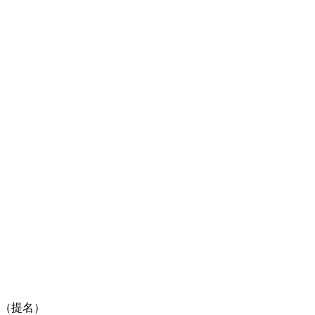
片（提名）