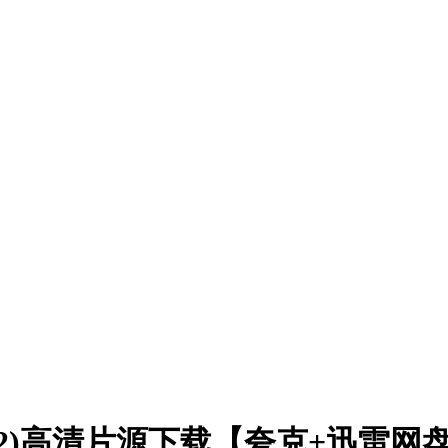
22)高清片源下载【夸克+迅雷网盘