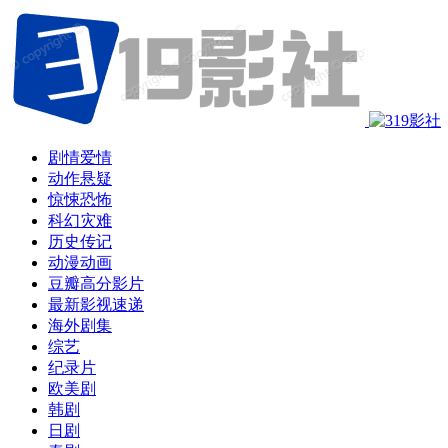
剧情爱情
动作悬疑
惊悚恐怖
科幻灾难
历史传记
动漫动画
豆瓣高分影片
最新影视速递
海外剧集
综艺
纪录片
欧美剧
韩剧
日剧