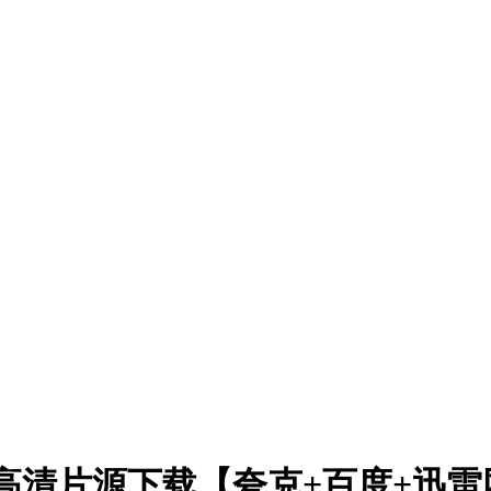
4)高清片源下载【夸克+百度+迅雷