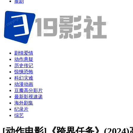
泰剧
剧情爱情
动作悬疑
历史传记
惊悚恐怖
科幻灾难
动漫动画
豆瓣高分影片
最新影视速递
海外剧集
纪录片
综艺
[动作电影]《跨界任务》(202