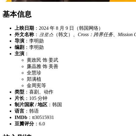
基本信息
上映日期
：2024 年 8 月 9 日（韩国网络）
外文名称
：
크로스
（韩文）、
Cross：跨界任务
、
Mission 
导演
：李明勋
编剧
：李明勋
主演
：
黄政民 饰 姜武
廉晶雅 饰 美善
全慧珍
郑满植
金周宪等
类型
：喜剧、动作
片长
：105 分钟
制片国家 / 地区
：韩国
语言
：韩语
IMDb
：tt30515931
豆瓣评分
：6.0