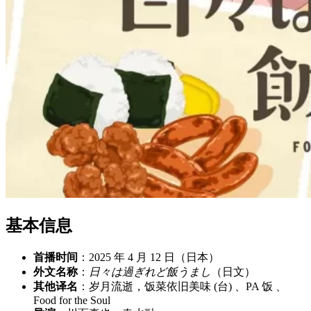
基本信息
首播时间
：2025 年 4 月 12 日（日本）
外文名称
：
日々は過ぎれど飯うまし
（日文）
其他译名
：岁月流逝，饭菜依旧美味 (台) 、PA 饭 、
Food for the Soul