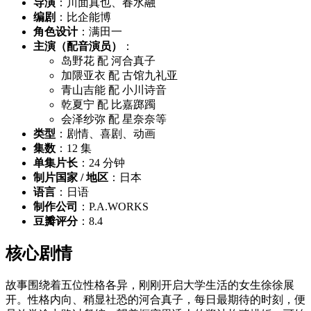
导演
：川面真也、春水融
编剧
：比企能博
角色设计
：满田一
主演（配音演员）
：
岛野花 配 河合真子
加隈亚衣 配 古馆九礼亚
青山吉能 配 小川诗音
乾夏宁 配 比嘉踯躅
会泽纱弥 配 星奈奈等
类型
：剧情、喜剧、动画
集数
：12 集
单集片长
：24 分钟
制片国家 / 地区
：日本
语言
：日语
制作公司
：P.A.WORKS
豆瓣评分
：8.4
核心剧情
故事围绕着五位性格各异，刚刚开启大学生活的女生徐徐展
开。性格内向、稍显社恐的河合真子，每日最期待的时刻，便