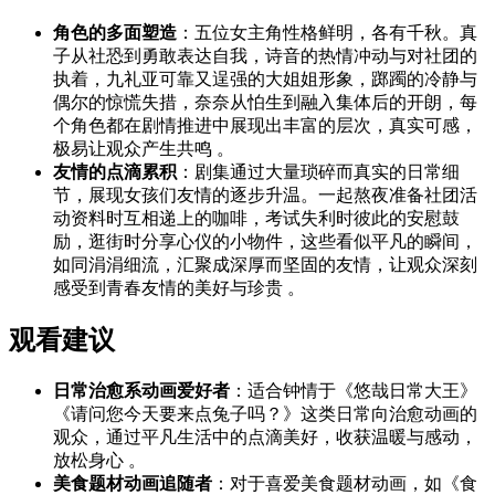
角色的多面塑造
：五位女主角性格鲜明，各有千秋。真
子从社恐到勇敢表达自我，诗音的热情冲动与对社团的
执着，九礼亚可靠又逞强的大姐姐形象，踯躅的冷静与
偶尔的惊慌失措，奈奈从怕生到融入集体后的开朗，每
个角色都在剧情推进中展现出丰富的层次，真实可感，
极易让观众产生共鸣 。
友情的点滴累积
：剧集通过大量琐碎而真实的日常细
节，展现女孩们友情的逐步升温。一起熬夜准备社团活
动资料时互相递上的咖啡，考试失利时彼此的安慰鼓
励，逛街时分享心仪的小物件，这些看似平凡的瞬间，
如同涓涓细流，汇聚成深厚而坚固的友情，让观众深刻
感受到青春友情的美好与珍贵 。
观看建议
日常治愈系动画爱好者
：适合钟情于《悠哉日常大王》
《请问您今天要来点兔子吗？》这类日常向治愈动画的
观众，通过平凡生活中的点滴美好，收获温暖与感动，
放松身心 。
美食题材动画追随者
：对于喜爱美食题材动画，如《食