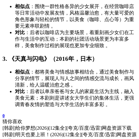
相似点
：围绕一群性格各异的少女展开，在经营咖啡店
等日常活动中发展友情，风格温馨治愈，有大量可爱的
角色形象与轻松的情节，以美食（咖啡、点心等）为重
要元素串联剧情 。
对比
：后者以咖啡店为主要场景，着重刻画少女们在工
作与生活中的互动；本剧的社团活动场景更为丰富多
样，美食制作过程的展现也更加专业细致 。
3. 《天真与闪电》（2016年，日本）
相似点
：都将美食与情感故事相结合，通过美食制作与
分享的情节，展现人与人之间的情感交流与成长，画风
清新，给人温暖治愈之感 。
对比
：后者以单亲爸爸与女儿的家庭生活为主线，融入
美食元素；本剧则是讲述女大学生们的集体生活，更强
调青春友情的塑造与大学生活的丰富多彩 。
0
猜你喜欢
[韩剧]给你梦想(2026)[12集全][夸克/百度/迅雷]网盘资源下载
[韩剧]明天也要上班！(2026)[12集全][夸克/百度/迅雷]网盘资源