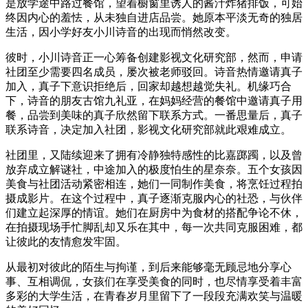
是放学途中路过餐馆，望着橱窗里诱人的酱汁炸猪排饭，可始
终因内心的羞怯，从未独自进店品尝。她原本平淡无奇的独居
生活，因小学好友小川诗音的出现而悄然改变。
彼时，小川诗音正一心筹备创建影视文化研究部，然而，申请
社团至少需要四名成员，屡次被老师驳回。诗音热情邀请真子
加入，真子下意识拒绝后，回家却越想越觉失礼。机缘巧合
下，诗音的朋友古馆九礼亚，在妈妈经营的餐馆中邀请真子用
餐，品尝到美味的真子欣然留下联系方式。一番思量后，真子
联系诗音，决定加入社团，影视文化研究部就此艰难成立。
社团里，又陆续迎来了拥有冷静独特感性的比嘉踯躅，以及曾
放弃成立解谜社，中途加入的极度怕生的星奈奈。五个女孩因
美食与社团活动紧密相连，她们一同制作美食，将烹饪过程拍
摄成影片。在这个过程中，真子逐渐克服内心的社恐，与伙伴
们建立起深厚的情谊。她们在厨房中为食材的搭配争论不休，
在拍摄现场手忙脚乱却又乐在其中，每一次共同克服困难，都
让彼此的友情愈发牢固。
从最初对彼此的陌生与拘谨，到后来能够毫无顾忌地分享心
事、互相调侃，女孩们在享受美食的同时，也尽情享受着丰富
多彩的大学生活，在青春岁月里留下了一段段充满欢笑与温暖