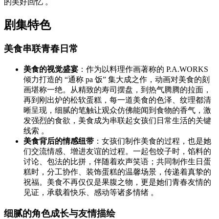
的美好回忆 。
剧集特色
美食串联青春日常
美食的视觉盛宴
：作为以料理作画著称的 P.A.WORKS
倾力打造的 “通称 pa 饭” 集大成之作，动画对美食的刻
画堪称一绝。从精致的寿司摆盘，到热气腾腾的拉面，
再到刚出炉的松软蛋糕，每一道美食的色泽、纹理都清
晰呈现，细腻的笔触让观众仿佛能闻到食物的香气，激
发强烈的食欲，美食成为串联起女孩们日常生活的关键
线索 。
美食背后的情感纽带
：女孩们制作美食的过程，也是她
们交流情感、增进友谊的过程。一起包饺子时，馅料的
讨论、包法的比拼，伴随着欢声笑语；共同制作生日蛋
糕时，分工协作、装饰蛋糕的温馨场景，传递着真挚的
祝福。美食不再仅仅是果腹之物，更是她们青春友情的
见证，承载着快乐、感动等诸多情绪 。
细腻的角色成长与友情描绘