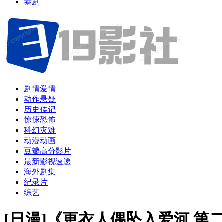
泰剧
剧情爱情
动作悬疑
历史传记
惊悚恐怖
科幻灾难
动漫动画
豆瓣高分影片
最新影视速递
海外剧集
纪录片
综艺
[日漫]《更衣人偶坠入爱河 第二季