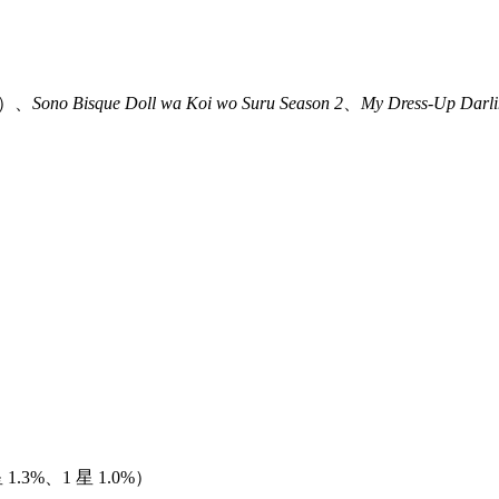
）、
Sono Bisque Doll wa Koi wo Suru Season 2
、
My Dress-Up Darli
星 1.3%、1 星 1.0%）