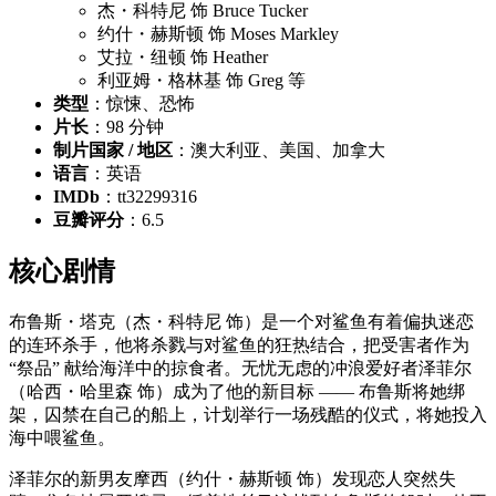
杰・科特尼 饰 Bruce Tucker
约什・赫斯顿 饰 Moses Markley
艾拉・纽顿 饰 Heather
利亚姆・格林基 饰 Greg 等
类型
：惊悚、恐怖
片长
：98 分钟
制片国家 / 地区
：澳大利亚、美国、加拿大
语言
：英语
IMDb
：tt32299316
豆瓣评分
：6.5
核心剧情
布鲁斯・塔克（杰・科特尼 饰）是一个对鲨鱼有着偏执迷恋
的连环杀手，他将杀戮与对鲨鱼的狂热结合，把受害者作为
“祭品” 献给海洋中的掠食者。无忧无虑的冲浪爱好者泽菲尔
（哈西・哈里森 饰）成为了他的新目标 —— 布鲁斯将她绑
架，囚禁在自己的船上，计划举行一场残酷的仪式，将她投入
海中喂鲨鱼。
泽菲尔的新男友摩西（约什・赫斯顿 饰）发现恋人突然失