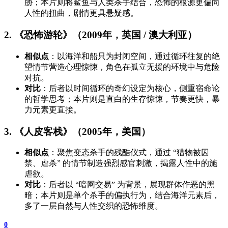
胁；本片则将鲨鱼与人类杀手结合，恐怖的根源更偏向
人性的扭曲，剧情更具悬疑感。
2. 《恐怖游轮》（2009年，英国 / 澳大利亚）
相似点
：以海洋和船只为封闭空间，通过循环往复的绝
望情节营造心理惊悚，角色在孤立无援的环境中与危险
对抗。
对比
：后者以时间循环的奇幻设定为核心，侧重宿命论
的哲学思考；本片则是直白的生存惊悚，节奏更快，暴
力元素更直接。
3. 《人皮客栈》（2005年，美国）
相似点
：聚焦变态杀手的残酷仪式，通过 “猎物被囚
禁、虐杀” 的情节制造强烈感官刺激，揭露人性中的施
虐欲。
对比
：后者以 “暗网交易” 为背景，展现群体作恶的黑
暗；本片则是单个杀手的偏执行为，结合海洋元素后，
多了一层自然与人性交织的恐怖维度。
0