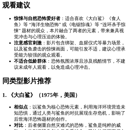
观看建议
惊悚与自然恐怖爱好者
：适合喜欢《大白鲨》《食人
鱼》等 “海洋生物恐怖” 或《电锯惊魂》等 “连环杀手惊
悚” 题材的观众，本片融合了两者的元素，带来兼具视
觉冲击与心理压迫的体验。
注意感官刺激
：影片包含绑架、血腥仪式等暴力场景，
以及鲨鱼袭击的惊悚画面，可能引发不适，建议心理承
受能力较强的观众观看。
不适合低龄群体
：恐怖氛围浓厚且涉及残酷情节，不建
议未成年人观看，以免造成心理冲击。
同类型影片推荐
1. 《大白鲨》（1975年，美国）
相似点
：以鲨鱼为核心恐怖元素，利用海洋环境营造未
知恐惧，通过人类与鲨鱼的对抗展现生存危机，影响了
后世海洋恐怖题材的创作。
对比
：后者侧重自然灾难式的恐怖，鲨鱼是纯粹的威