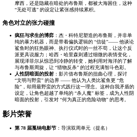
摩西，还是隐藏在暗处的布鲁斯，都被大海困住，这种
“无处可逃” 的设定让紧张感持续累积。
角色对立的张力碰撞
疯狂与求生的博弈
：杰・科特尼塑造的布鲁斯，并非单
纯的暴力机器，而是带着偏执逻辑的 “信徒”—— 他谈论
鲨鱼时的狂热眼神、执行仪式时的一丝不苟，让这个反
派更具说服力；哈西・哈里森则通过细微的表情变化，
展现泽菲尔从惊恐到冷静的转变，她利用对海洋的了解
与布鲁斯周旋，让 “猎物反杀” 的过程充满智斗色彩。
人性阴暗面的投射
：影片借布鲁斯的扭曲心理，探讨
“文明与野蛮” 的边界 —— 他认为人类比鲨鱼更 “危
险”，却用最野蛮的方式践行这一理念。这种自我矛盾的
设定，让角色超越了单纯的 “杀人魔” 标签，成为人性阴
暗面的投射，引发对 “何为真正的危险动物” 的思考。
影片荣誉
第 78 届戛纳电影节
：导演双周单元（提名）