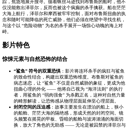
踪，焦急地展开搜寻。循着蛛丝马迹找到布鲁斯的船时，他不
仅没能救出泽菲尔，反而也被这个疯癫的杀手擒获。船在茫茫
大海上航行，泽菲尔和摩西被牢牢控制，面对布鲁斯扭曲的执
念和随时可能降临的死亡威胁，他们必须在绝望中寻找生机，
与这个以 “危险动物” 为名的杀手展开一场惊心动魄的海上对
峙。
影片特色
惊悚元素与自然恐怖的结合
“鲨鱼” 符号的双重恐惧
：影片将连环杀手的疯狂与鲨鱼
的致命性结合，构建出双重恐怖维度。布鲁斯对鲨鱼的
病态迷恋，让 “鲨鱼” 不仅是自然威胁的象征，更成为他
扭曲心理的外化 —— 他将自己视为 “海洋法则” 的执行
者，用鲨鱼的 “弱肉强食” 为杀戮正名，这种对自然力量
的畸形解读，让恐怖感从物理层面延伸至心理层面。
封闭空间的压迫感
：故事主要发生在漂泊的船上，狭小
的船舱、茫茫大海的隔绝感，形成天然的封闭空间。镜
头频繁在摇晃的甲板、昏暗的船舱与波涛汹涌的海面切
换，放大了角色的无助感 —— 无论是被囚禁的泽菲尔与