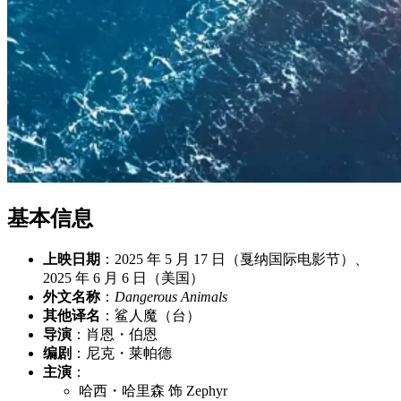
基本信息
上映日期
：2025 年 5 月 17 日（戛纳国际电影节）、
2025 年 6 月 6 日（美国）
外文名称
：
Dangerous Animals
其他译名
：鲨人魔（台）
导演
：肖恩・伯恩
编剧
：尼克・莱帕德
主演
：
哈西・哈里森 饰 Zephyr