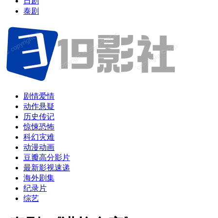
日剧
泰剧
剧情爱情
动作悬疑
历史传记
惊悚恐怖
科幻灾难
动漫动画
豆瓣高分影片
最新影视速递
海外剧集
纪录片
综艺