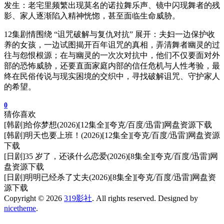
发生：老宅里频繁出现莫名的诺拉舞乐声、镜中闪现舞者的残
影、家人逐渐陷入精神恍惚，甚至面临生命威胁。
12集剧情围绕 “诅咒破解与复仇对抗” 展开：夫妇一边保护收
养的女孩，一边试图揭开百年诅咒的真相，弄清舞者幽灵的过
往与怨恨根源；在与幽灵的一次次对抗中，他们不仅要面对外
部的恐怖威胁，还要直面家庭内部的信任危机与人性考验，最
终在民俗传说与现实困境的交织中，寻找破解诅咒、守护家人
的希望。
0
猜你喜欢
[韩剧]给你梦想(2026)[12集全][夸克/百度/迅雷]网盘资源下载
[韩剧]明天也要上班！(2026)[12集全][夸克/百度/迅雷]网盘资源
下载
[日剧]35 岁了，还谈什么恋爱(2026)[8集全][夸克/百度/迅雷]网
盘资源下载
[日剧]明明已经杀了丈夫(2026)[8集全][夸克/百度/迅雷]网盘资
源下载
Copyright © 2026
319影社
. All rights reserved. Designed by
nicetheme
.