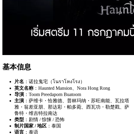
基本信息
片名
：诺拉鬼宅（โนราโหงโรง）
英文名称
：Haunted Mansion、Nora Hong Rong
导演
：Toom Preedaporn Buatoom
主演
：萨维卡・恰雅德、普林玛纳・苏旺南能、瓦拉塔
雅・翁差亚朋、那达彩・帕多菀、西瓦功・勒楚戳、萨
鲁特・维吉特拉南达
类型
：剧情 / 惊悚 / 恐怖
制片国家 / 地区
：泰国
语言
：泰语