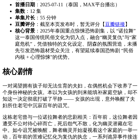
首播日期
：2025-07-11（泰国，MAX平台播出）
集数
：12 集
单集片长
：55 分钟
豆瓣评分
：截至本页发布时，暂无评分【
豆瓣链接
】
核心背景
：2025年泰国重点惊悚恐怖剧集，以 “诺拉舞”
这一泰国传统民俗文化为切入点，融合“幽灵复仇”与“家
庭危机”，凭借独特的文化设定、阴森的氛围营造，未播
先引发恐怖题材受众关注，有望延续泰国恐怖剧 “民俗
内核 + 心理惊悚”的优势。
核心剧情
一对渴望拥有孩子却无法生育的夫妇，在偶然机会下收养了一
个身份神秘的女孩。本以为女孩的到来能填补家庭空缺，却不
知这一决定彻底打破了平静 —— 女孩的出现，意外唤醒了夫
妇所住老宅中沉寂百年的诅咒。
这栋老宅曾与一位诺拉舞者的悲剧相关：百年前，这位舞者因
遭受不公对待心碎而亡，死后怨气不散，化为幽灵潜藏在宅
中。如今诅咒被唤醒，舞者幽灵开始凝视着这个家庭的一举一
动，百年前的苦难记忆化为复仇的执念，一系列诡异事件接连