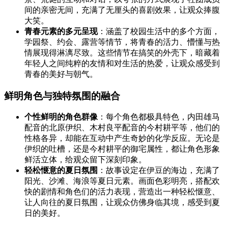
间的亲密无间，充满了无厘头的喜剧效果，让观众捧腹
大笑。
青春元素的多元呈现
：涵盖了校园生活中的多个方面，
学园祭、约会、露营等情节，将青春的活力、懵懂与热
情展现得淋漓尽致。这些情节在搞笑的外壳下，暗藏着
年轻人之间纯粹的友情和对生活的热爱，让观众感受到
青春的美好与朝气。
鲜明角色与独特氛围的融合
个性鲜明的角色群像
：每个角色都极具特色，内田雄马
配音的北原伊织、木村良平配音的今村耕平等，他们的
性格各异，却能在互动中产生奇妙的化学反应。无论是
伊织的吐槽，还是今村耕平的御宅属性，都让角色形象
鲜活立体，给观众留下深刻印象。
轻松惬意的夏日氛围
：故事设定在伊豆的海边，充满了
阳光、沙滩、海浪等夏日元素。画面色彩明亮，搭配欢
快的剧情和角色们的活力表现，营造出一种轻松惬意、
让人向往的夏日氛围，让观众仿佛身临其境，感受到夏
日的美好。