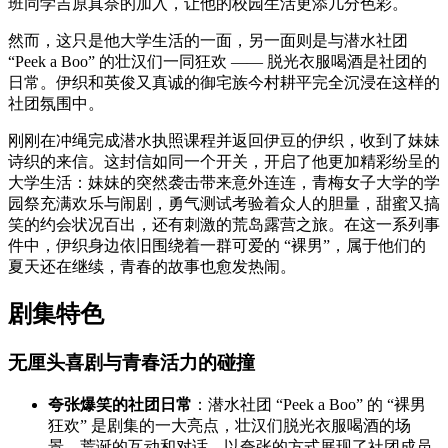
班同学吉原真奈的加入，让他的校园生活更添几分色彩。
然而，这只是他大学生活的一面，另一面则是与潜水社团
“Peek a Boo” 的壮汉们一同狂欢 —— 脱光衣服喝酒是社团的
日常。伊织和英俊又真诚的御宅族今村耕平完全沉浸在这样的
社团氛围中。
刚刚在冲绳完成潜水执照课程并返回伊豆的伊织，收到了妹妹
诗织的来信。这封信如同一个开关，开启了他更加精彩纷呈的
大学生活：妹妹的突然袭击带来意外连连，青梅女子大学的学
园祭充满欢乐与闹剧，勇气测试考验着众人的胆量，甜蜜又搞
笑的约会状况百出，还有刺激的荒岛露营之旅。在这一系列事
件中，伊织身边依旧围绕着一群可爱的 “裸男”，属于他们的
夏天还在继续，青春的故事也愈发热闹。
剧集特色
无厘头喜剧与青春活力的碰撞
夸张爆笑的社团日常
：潜水社团 “Peek a Boo” 的 “裸男
狂欢” 是剧集的一大亮点，壮汉们脱光衣服喝酒的场
景、荒诞的互动和对话，以夸张的方式展现了社团成员