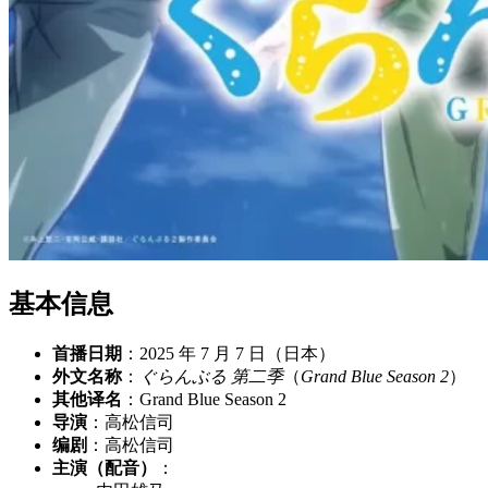
基本信息
首播日期
：2025 年 7 月 7 日（日本）
外文名称
：
ぐらんぶる 第二季
（
Grand Blue Season 2
）
其他译名
：Grand Blue Season 2
导演
：高松信司
编剧
：高松信司
主演（配音）
：