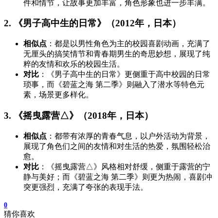
件和情节，让故事更加丰富，角色形象也进一步丰满。
2. 《男子高中生的日常》（2012年，日本）
相似点
：都是以男性角色为主的校园喜剧动画，充满了
无厘头的搞笑情节和青春期男生的奇思妙想，展现了纯
粹的友情和欢乐的校园生活。
对比
：《男子高中生的日常》更侧重于高中校园的日常
琐事，而《碧蓝之海 第二季》则融入了潜水等特色元
素，场景更多样化。
3. 《摇曳露营△》（2018年，日本）
相似点
：都带有浓厚的青春气息，以户外活动为背景，
展现了角色们之间的友情和对生活的热爱，氛围轻松治
愈。
对比
：《摇曳露营△》风格相对舒缓，侧重于露营的宁
静与美好；而《碧蓝之海 第二季》则更为热闹，喜剧冲
突更强烈，充满了夸张的表现手法。
0
猜你喜欢