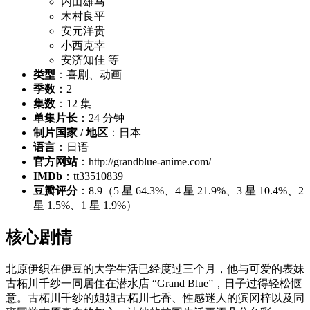
内田雄马
木村良平
安元洋贵
小西克幸
安济知佳 等
类型
：喜剧、动画
季数
：2
集数
：12 集
单集片长
：24 分钟
制片国家 / 地区
：日本
语言
：日语
官方网站
：http://grandblue-anime.com/
IMDb
：tt33510839
豆瓣评分
：8.9（5 星 64.3%、4 星 21.9%、3 星 10.4%、2
星 1.5%、1 星 1.9%）
核心剧情
北原伊织在伊豆的大学生活已经度过三个月，他与可爱的表妹
古柘川千纱一同居住在潜水店 “Grand Blue”，日子过得轻松惬
意。古柘川千纱的姐姐古柘川七香、性感迷人的滨冈梓以及同