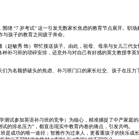
绕 “7 岁考试” 这一引发无数家长焦虑的教育节点展开。职
工作与孩子的教育之间疲于奔命。
雅（赵敏秀 饰）帮忙接送孩子。由此，祖母、母亲与女儿三代女
各种补习班的琐碎安排，还意外与对自己有好感的英文教授李英旭
长们为名额挤破头的焦虑、补习班门口的家长社交、孩子在压力
（为入学测试参加英语补习班的竞争）为核心，精准捕捉了中产家庭
模拟测试的排名压力”，都直击现实中教育内卷的痛点，引发共鸣。
补习班是成功的唯一途径；智雅作为过来人，更看重孩子的快乐成