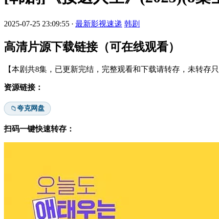
2025-07-25 23:09:55
·
最新影视速递
韩剧
高清片源下载链接（可在线观看）
【本剧共8集，已更新完结，完整观看和下载请转存，未转存只能
资源链接：
夸克网盘
📁
扫码一键快速转存：