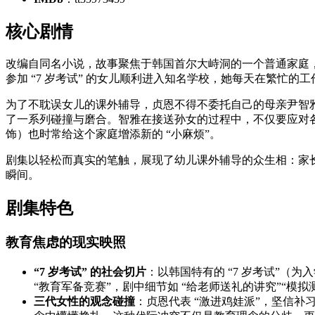
核心剧情
改编自同名小说，故事聚焦于韩国首尔大峙洞的一个普通家庭，围
参加 “7 岁考试” 的女儿顺利进入知名学校，她每天在繁忙的
为了不耽误女儿的课外辅导，贞恩不得不委托自己的母亲尹智
了一系列碰撞与磨合。智雅在接送孙女的过程中，不仅要应对
饰）也时常给这个家庭增添新的 “小麻烦”。
剧集以轻松而真实的笔触，展现了幼儿课外辅导的众生相：家
瞬间。
剧集特色
教育焦虑的现实映照
“7 岁考试” 的社会切片
：以韩国特有的 “7 岁考试”
“教育军备竞赛”，剧中细节如 “给老师送礼的讲究”“
三代女性的观念碰撞
：贞恩代表 “激进鸡娃派”，坚信