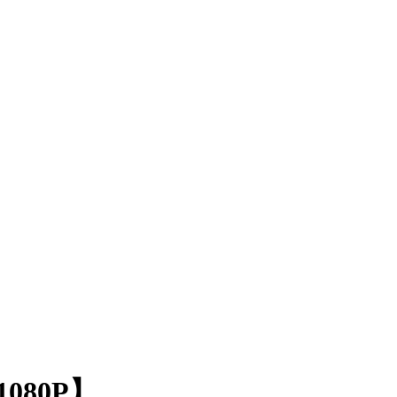
080P】